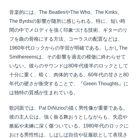
音楽的には、The BeatlesやThe Who、The Kinks、
The Byrdsの影響が随所に感じられる。特に、短い時
間の中でメロディを強く印象づける技術、ギターのリ
フを曲の骨格にする方法、コーラスの配置などは、
1960年代ロックからの学習が明確である。しかしThe
Smithereensは、その影響を過去の模倣に終わらせて
いない。彼らのサウンドは80年代後半のロックとして
十分に重く、暗く、肉体的である。60年代の甘さと80
年代の硬さが衝突することで、『Green Thoughts』に
は独特の質感が生まれている。
歌詞面では、Pat DiNizioの描く男性像が重要である。
彼の主人公は、強く振る舞おうとしながらも、失恋や
嫉妬や未練に深く傷ついている。1980年代のロックに
おける男性性は、しばしば自信や征服欲として表現さ