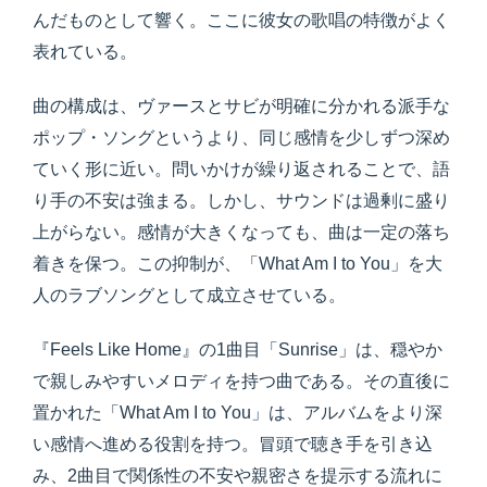
んだものとして響く。ここに彼女の歌唱の特徴がよく
表れている。
曲の構成は、ヴァースとサビが明確に分かれる派手な
ポップ・ソングというより、同じ感情を少しずつ深め
ていく形に近い。問いかけが繰り返されることで、語
り手の不安は強まる。しかし、サウンドは過剰に盛り
上がらない。感情が大きくなっても、曲は一定の落ち
着きを保つ。この抑制が、「What Am I to You」を大
人のラブソングとして成立させている。
『Feels Like Home』の1曲目「Sunrise」は、穏やか
で親しみやすいメロディを持つ曲である。その直後に
置かれた「What Am I to You」は、アルバムをより深
い感情へ進める役割を持つ。冒頭で聴き手を引き込
み、2曲目で関係性の不安や親密さを提示する流れに