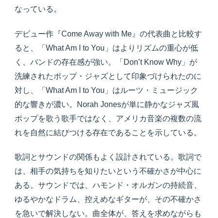
なっている。
デビュー作『Come Away with Me』の代表曲と比較す
ると、「What Am I to You」はよりリズムの重心が低
く、バンドの存在感が強い。「Don’t Know Why」が
洗練されたポップ・ジャズとして印象づけられたのに
対し、「What Am I to You」はルーツ・ミュージック
的な響きが濃い。Norah Jonesが単に静かなジャズ風
ポップを歌う歌手ではなく、アメリカ音楽の複数の流
れを自然に結びつける存在であることを示している。
歌詞とサウンドの関係もよく設計されている。歌詞で
は、相手の気持ちを知りたいという不確かさが中心に
ある。サウンドでは、ハモンド・オルガンの持続音、
ゆるやかなドラム、控えめなギターが、その不確かさ
を急いで解決しない。曲全体が、答えを求めながらも