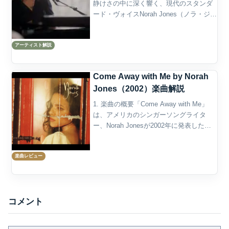
静けさの中に深く響く、現代のスタンダ
ード・ヴォイスNorah Jones（ノラ・ジョ
ーンズ）は、ジャズ、ポップ、カントリ
ー、フォーク、ソウルを自然に溶け合わ
アーティスト解説
せた音楽で世界的な人気を獲得したアメ
リカの...
Come Away with Me by Norah
Jones（2002）楽曲解説
1. 楽曲の概要「Come Away with Me」
は、アメリカのシンガーソングライタ
ー、Norah Jonesが2002年に発表した楽
曲である。デビューアルバム『Come
Away with Me』の6曲目に収録され、同
楽曲レビュー
作のタイトル曲と...
コメント