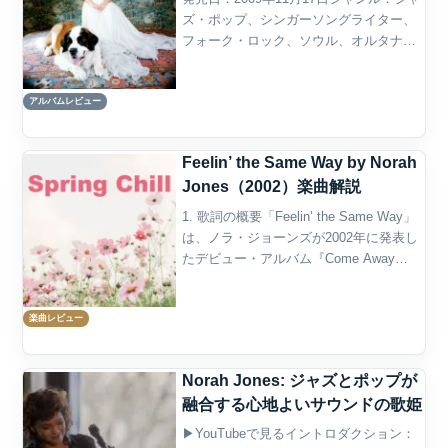
ズ・ポップ、シンガーソングライター、
フォーク・ロック、ソウル、オルタナテ
ィヴ・ポップ概要『The Fall』は、ノラ・
ジョーンズが2009年に発表した通算4作
アルバムレビュー
目のスタジオ・アルバムである。2002...
Feelin’ the Same Way by Norah
Jones（2002）楽曲解説
1. 歌詞の概要「Feelin’ the Same Way」
は、ノラ・ジョーンズが2002年に発表し
たデビュー・アルバム『Come Away
With Me』に収録された楽曲である。彼
女の代表曲「Don’t Know Why」の陰に隠
楽曲レビュー
れがち...
Norah Jones: ジャズとポップが
融合する心地よいサウンドの歌姫
▶YouTubeで見るイントロダクション：