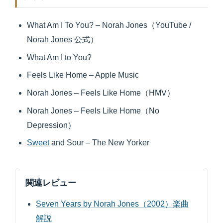
What Am I To You? – Norah Jones（YouTube /
Norah Jones 公式）
What Am I to You?
Feels Like Home – Apple Music
Norah Jones – Feels Like Home（HMV）
Norah Jones – Feels Like Home（No
Depression）
Sweet
and Sour – The New Yorker
関連レビュー
Seven Years by Norah Jones（2002）楽曲
解説