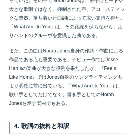
っていた。その中でNorah Jonesは、派手なビートや
大きな歌唱ではなく、抑制された声、アコースティッ
クな楽器、落ち着いた曲調によって広い支持を得た。
「What Am I to You」は、その路線を保ちながら、よ
りバンドのグルーヴを意識した曲である。
また、この曲はNorah Jones自身の作詞・作曲による
作品である点も重要である。デビュー作ではJesse
Harrisの楽曲が大きな役割を果たしたが、『Feels
Like Home』ではJones自身のソングライティングも
より明確に前に出ている。「What Am I to You」は、
歌い手としてだけでなく、書き手としてのNorah
Jonesを示す楽曲でもある。
4. 歌詞の抜粋と和訳