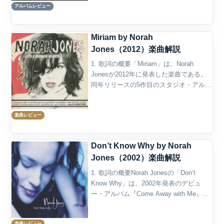
アルバムレビュー
ム『Pick Me Up Off the...
Miriam by Norah
Jones（2012）楽曲解説
1. 歌詞の概要「Miriam」は、Norah
Jonesが2012年に発表した楽曲である。
同年リリースの5作目のスタジオ・アルバ
ム『Little Broken Hearts』に収録され、
同作からのシングルとしてもリリースさ
楽曲レビュー
れた。アルバムは...
Don’t Know Why by Norah
Jones（2002）楽曲解説
1. 歌詞の概要Norah Jonesの「Don’t
Know Why」は、2002年発表のデビュ
ー・アルバム『Come Away with Me』の
冒頭を飾る楽曲である。もともとはシン
ガーソングライターのJesse Harrisが書
楽曲レビュー