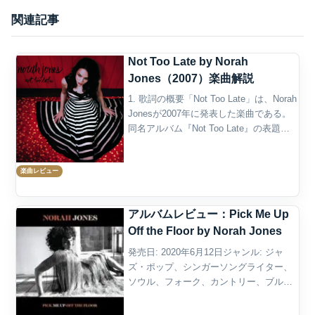
関連記事
Not Too Late by Norah
Jones（2007）楽曲解説
1. 歌詞の概要「Not Too Late」は、Norah
Jonesが2007年に発表した楽曲である。
同名アルバム『Not Too Late』の表題曲
であり、Norah JonesとLee Alexanderに
よって書かれた。プロデュース...
楽曲レビュー
アルバムレビュー：Pick Me Up
Off the Floor by Norah Jones
発売日: 2020年6月12日ジャンル: ジャ
ズ・ポップ、シンガーソングライター、
ソウル、フォーク、カントリー、ブルー
ス、アダルト・コンテンポラリー概要
Norah Jonesの7作目のスタジオ・アルバ