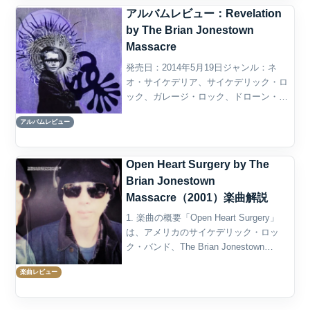
アルバムレビュー：Revelation
by The Brian Jonestown
Massacre
発売日：2014年5月19日ジャンル：ネ
オ・サイケデリア、サイケデリック・ロ
ック、ガレージ・ロック、ドローン・ロ
ック、シューゲイズ、インディー・ロッ
アルバムレビュー
ク概要ザ・ブライアン・ジョーンズタウ
ン・マサカーの『Revelation』は、2014
年に発...
Open Heart Surgery by The
Brian Jonestown
Massacre（2001）楽曲解説
1. 楽曲の概要「Open Heart Surgery」
は、アメリカのサイケデリック・ロッ
ク・バンド、The Brian Jonestown
Massacreによる楽曲である。2001年発表
楽曲レビュー
のアルバム『Bravery, Repetition...