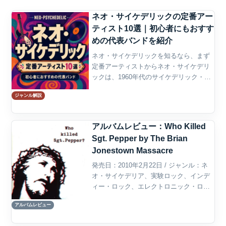
ネオ・サイケデリックの定番アー
ティスト10選｜初心者にもおすす
めの代表バンドを紹介
ネオ・サイケデリックを知るなら、まず
定番アーティストからネオ・サイケデリ
ックは、1960年代のサイケデリック・ロ
ックをそのまま再現するのではなく、ポ
ジャンル解説
ストパンク、オルタナティブ・ロック、
インディー・ポップ、電子音楽などの感
覚で再解釈してきたジ...
アルバムレビュー：Who Killed
Sgt. Pepper by The Brian
Jonestown Massacre
発売日：2010年2月22日 / ジャンル：ネ
オ・サイケデリア、実験ロック、インデ
ィー・ロック、エレクトロニック・ロッ
ク概要The Brian Jonestown Massacreの
アルバムレビュー
『Who Killed Sgt. Pepper?』は、An...