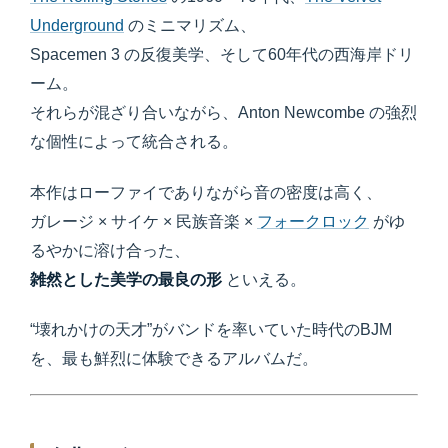
Underground
のミニマリズム、
Spacemen 3 の反復美学、そして60年代の西海岸ドリ
ーム。
それらが混ざり合いながら、Anton Newcombe の強烈
な個性によって統合される。
本作はローファイでありながら音の密度は高く、
ガレージ × サイケ × 民族音楽 ×
フォークロック
がゆ
るやかに溶け合った、
雑然とした美学の最良の形
といえる。
“壊れかけの天才”がバンドを率いていた時代のBJM
を、最も鮮烈に体験できるアルバムだ。