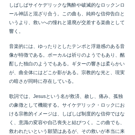
しばしばサイケデリックな陶酔や破滅的なロックンロ
ール神話と混ざり合う。この曲も、純粋な信仰告白と
いうより、救いへの憧れと退廃が交差する楽曲として
響く。
音楽的には、ゆったりとしたテンポと浮遊感のある音
像が特徴である。ボーカルは祈りのようでもあり、酩
酊した独白のようでもある。ギターの響きは柔らかい
が、曲全体にはどこか影がある。宗教的な光と、現実
の暗さが同時に存在している。
歌詞では、Jesusという名が救済、赦し、痛み、孤独
の象徴として機能する。サイケデリック・ロックにお
ける宗教的イメージは、しばしば制度的な信仰ではな
く、意識の変容や自己喪失と結びつく。この曲でも、
救われたいという願望はあるが、その救いが本当に来