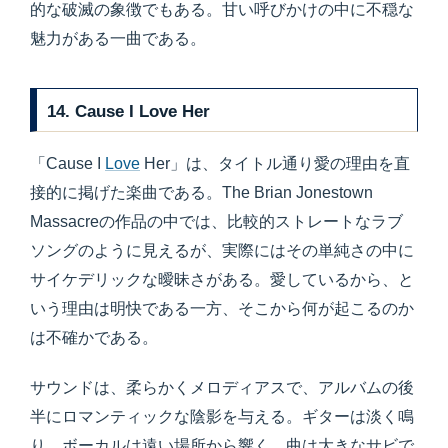
的な破滅の象徴でもある。甘い呼びかけの中に不穏な
魅力がある一曲である。
14. Cause I Love Her
「Cause I
Love
Her」は、タイトル通り愛の理由を直
接的に掲げた楽曲である。The Brian Jonestown
Massacreの作品の中では、比較的ストレートなラブ
ソングのように見えるが、実際にはその単純さの中に
サイケデリックな曖昧さがある。愛しているから、と
いう理由は明快である一方、そこから何が起こるのか
は不確かである。
サウンドは、柔らかくメロディアスで、アルバムの後
半にロマンティックな陰影を与える。ギターは淡く鳴
り、ボーカルは遠い場所から響く。曲は大きなサビで