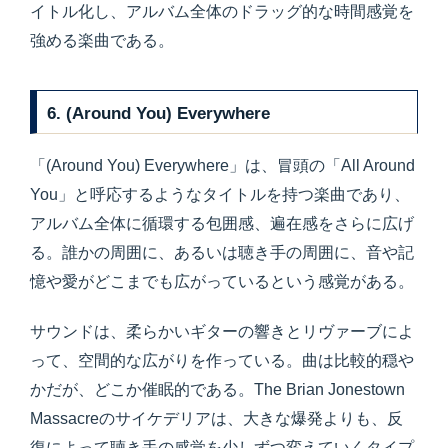
イトル化し、アルバム全体のドラッグ的な時間感覚を
強める楽曲である。
6. (Around You) Everywhere
「(Around You) Everywhere」は、冒頭の「All Around
You」と呼応するようなタイトルを持つ楽曲であり、
アルバム全体に循環する包囲感、遍在感をさらに広げ
る。誰かの周囲に、あるいは聴き手の周囲に、音や記
憶や愛がどこまでも広がっているという感覚がある。
サウンドは、柔らかいギターの響きとリヴァーブによ
って、空間的な広がりを作っている。曲は比較的穏や
かだが、どこか催眠的である。The Brian Jonestown
Massacreのサイケデリアは、大きな爆発よりも、反
復によって聴き手の感覚を少しずつ変えていくタイプ