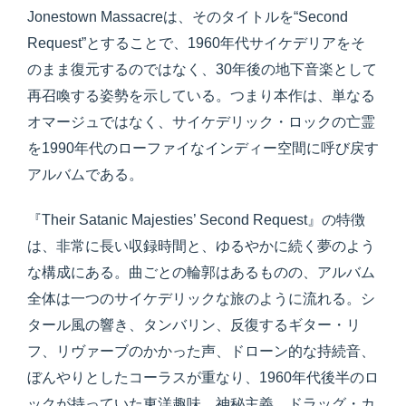
Jonestown Massacreは、そのタイトルを“Second
Request”とすることで、1960年代サイケデリアをそ
のまま復元するのではなく、30年後の地下音楽として
再召喚する姿勢を示している。つまり本作は、単なる
オマージュではなく、サイケデリック・ロックの亡霊
を1990年代のローファイなインディー空間に呼び戻す
アルバムである。
『Their Satanic Majesties’ Second Request』の特徴
は、非常に長い収録時間と、ゆるやかに続く夢のよう
な構成にある。曲ごとの輪郭はあるものの、アルバム
全体は一つのサイケデリックな旅のように流れる。シ
タール風の響き、タンバリン、反復するギター・リ
フ、リヴァーブのかかった声、ドローン的な持続音、
ぼんやりとしたコーラスが重なり、1960年代後半のロ
ックが持っていた東洋趣味、神秘主義、ドラッグ・カ