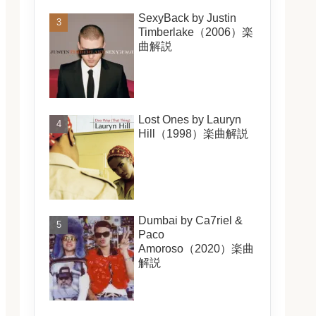
SexyBack by Justin
Timberlake（2006）楽
曲解説
Lost Ones by Lauryn
Hill（1998）楽曲解説
Dumbai by Ca7riel &
Paco
Amoroso（2020）楽曲
解説