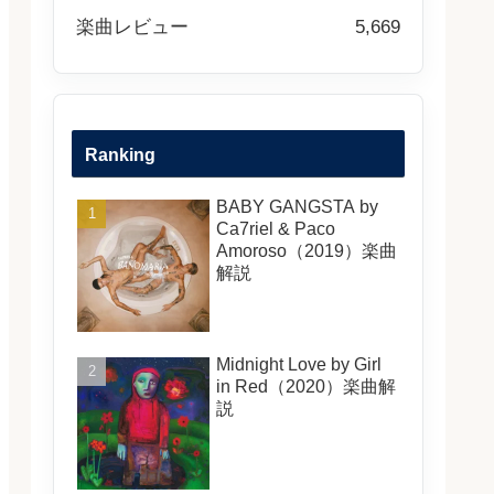
楽曲レビュー
5,669
Ranking
BABY GANGSTA by
Ca7riel & Paco
Amoroso（2019）楽曲
解説
Midnight Love by Girl
in Red（2020）楽曲解
説