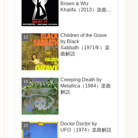
Brown & Wiz
Khalifa（2013）楽曲解
説
Children of the Grave
by Black
Sabbath（1971年）楽
曲解説
Creeping Death by
Metallica（1984）楽曲
解説
Doctor Doctor by
UFO（1974）楽曲解説