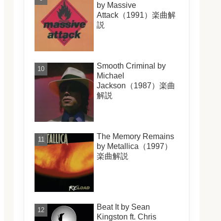
by Massive
Attack（1991）楽曲解
説
Smooth Criminal by
Michael
Jackson（1987）楽曲
解説
The Memory Remains
by Metallica（1997）
楽曲解説
Beat It by Sean
Kingston ft. Chris