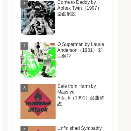
Come to Daddy by
Aphex Twin（1997）
楽曲解説
O Superman by Laurie
Anderson（1981）楽
曲解説
Safe from Harm by
Massive
Attack（1991）楽曲解
説
Unfinished Sympathy