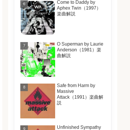
Come to Daddy by
Aphex Twin（1997）
楽曲解説
O Superman by Laurie
Anderson（1981）楽
曲解説
Safe from Harm by
Massive
Attack（1991）楽曲解
説
Unfinished Sympathy