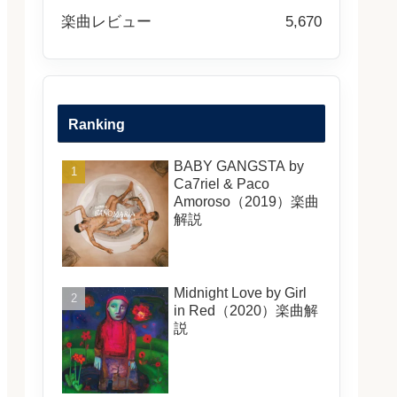
楽曲レビュー
5,670
Ranking
BABY GANGSTA by
Ca7riel & Paco
Amoroso（2019）楽曲
解説
Midnight Love by Girl
in Red（2020）楽曲解
説