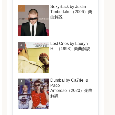
SexyBack by Justin
Timberlake（2006）楽
曲解説
Lost Ones by Lauryn
Hill（1998）楽曲解説
Dumbai by Ca7riel &
Paco
Amoroso（2020）楽曲
解説