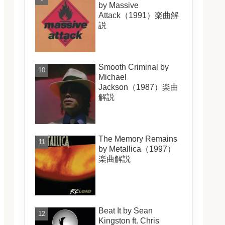
by Massive
Attack（1991）楽曲解
説
Smooth Criminal by
Michael
Jackson（1987）楽曲
解説
The Memory Remains
by Metallica（1997）
楽曲解説
Beat It by Sean
Kingston ft. Chris