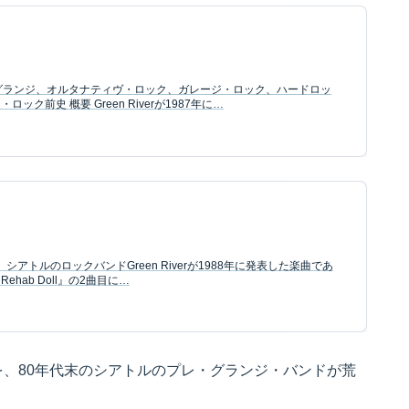
ル：グランジ、オルタナティヴ・ロック、ガレージ・ロック、ハードロッ
ク前史 概要 Green Riverが1987年に…
l」は、シアトルのロックバンドGreen Riverが1988年に発表した楽曲であ
hab Doll』の2曲目に…
を、80年代末のシアトルのプレ・グランジ・バンドが荒