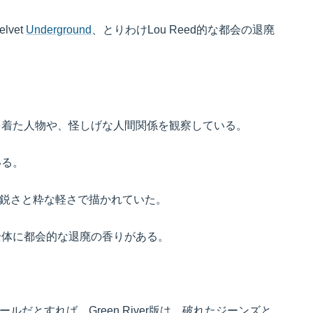
lvet
Underground
、とりわけLou Reed的な都会の退廃
。
を着た人物や、怪しげな人間関係を観察している。
いる。
い鋭さと粋な軽さで描かれていた。
全体に都会的な退廃の香りがある。
ルだとすれば、Green River版は、破れたジーンズと