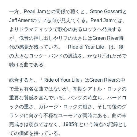
一方、Pearl Jamとの関係で聴くと、Stone Gossardと
Jeff Amentのリフ志向が見えてくる。Pearl Jamでは、
よりドラマティックで歌心のあるロックへ発展する
が、低音の押し出しやリフの太さにはGreen River時
代の感覚が残っている。「Ride of Your Life」は、後
の大きなロック・バンドの源流を、かなり汚れた形で
聴ける曲である。
総合すると、「Ride of Your Life」はGreen Riverの中
で最も有名な曲ではないが、初期シアトル・ロックの
重要な質感を含んでいる。パンクの苛立ち、ハードロ
ックの重さ、ガレージ・ロックの粗さ、そして後のグ
ランジに向かう不穏なユーモアが同時にある。曲の未
完成さは弱点ではなく、1985年という時点の記録とし
ての価値を持っている。