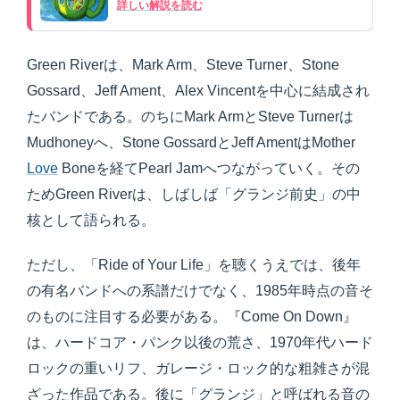
詳しい解説を読む
Green Riverは、Mark Arm、Steve Turner、Stone
Gossard、Jeff Ament、Alex Vincentを中心に結成され
たバンドである。のちにMark ArmとSteve Turnerは
Mudhoneyへ、Stone GossardとJeff AmentはMother
Love
Boneを経てPearl Jamへつながっていく。その
ためGreen Riverは、しばしば「グランジ前史」の中
核として語られる。
ただし、「Ride of Your Life」を聴くうえでは、後年
の有名バンドへの系譜だけでなく、1985年時点の音そ
のものに注目する必要がある。『Come On Down』
は、ハードコア・パンク以後の荒さ、1970年代ハード
ロックの重いリフ、ガレージ・ロック的な粗雑さが混
ざった作品である。後に「グランジ」と呼ばれる音の