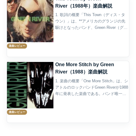
River（1988年）楽曲解説
1. 歌詞の概要「This Town（ディス・タ
ウン）」は、**アメリカのグランジの先
駆けとなったバンド、Green River（グリ
ーン・リバー）**が1988年にリリースし
たアルバム『Rehab Doll』に収録された
楽曲レビュー
楽曲であり、バンド...
One More Stitch by Green
River（1988）楽曲解説
1. 楽曲の概要「One More Stitch」は、シ
アトルのロックバンドGreen Riverが1988
年に発表した楽曲である。バンド唯一の
フルアルバム『Rehab Doll』の最終曲に
収録され、約4分にわたる重く空洞的なサ
楽曲レビュー
ウンドによっ...