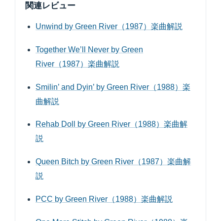
関連レビュー
Unwind by Green River（1987）楽曲解説
Together We’ll Never by Green
River（1987）楽曲解説
Smilin’ and Dyin’ by Green River（1988）楽
曲解説
Rehab Doll by Green River（1988）楽曲解
説
Queen Bitch by Green River（1987）楽曲解
説
PCC by Green River（1988）楽曲解説