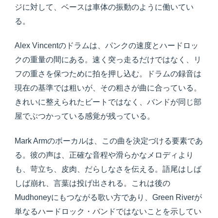
ジに対して、ベースは車体の振動のように働いてい
る。
Alex Vincentのドラムは、パンクの速度とハードロッ
クの重量の間にある。速く突っ走るだけではなく、リ
フの重さを保つために拍を押し込む。ドラムの録音は
現在の基準では粗いが、その粗さが曲に合っている。
きれいに整えられたビートではなく、バンドが同じ部
屋でぶつかっている感覚が残っている。
Mark Armのボーカルは、この曲を決定づける要素であ
る。彼の声は、正確な音程や滑らかなメロディより
も、苛立ち、皮肉、だらしなさを伝える。語尾はしば
しば崩れ、言葉は投げ出される。これは後の
Mudhoneyにもつながる歌い方であり、Green Riverが
単なるハードロック・バンドではないことを示してい