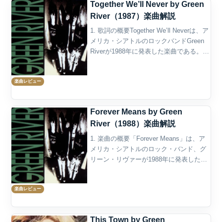
Together We’ll Never by Green
River（1987）楽曲解説
1. 歌詞の概要Together We’ll Neverは、ア
メリカ・シアトルのロックバンドGreen
Riverが1988年に発表した楽曲である。同
年にSub Popからリリースされた唯一の
フル・アルバムRehab Dollに収録され、
楽曲レビュー
ア...
Forever Means by Green
River（1988）楽曲解説
1. 楽曲の概要「Forever Means」は、ア
メリカ・シアトルのロック・バンド、グ
リーン・リヴァーが1988年に発表したア
ルバム『Rehab Doll』のオープニング曲
である。作詞はマーク・アーム、作曲は
楽曲レビュー
ジェフ・アメン、ブルース・フェ...
This Town by Green