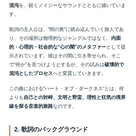
混沌
を、鋭くノイジーなサウンドとともに描いていま
す。
歌詞の主人公は、“闇の奥”に踏み込んでいく旅人であ
り、その場所は物理的なジャングルではなく、
内面
的・心理的・社会的な“心の闇”のメタファー
として提
示されています。彼はその闇に引き寄せられ、そこ
で“何か”を見つけようとするが、その試みは
破壊的で
混沌としたプロセス
へと変質していきます。
この曲における“ハート・オブ・ダークネス”とは、何
よりも
自己との対峙、文明と野蛮、理性と狂気の境界
線を探る音楽的旅路
なのです。
2. 歌詞のバックグラウンド