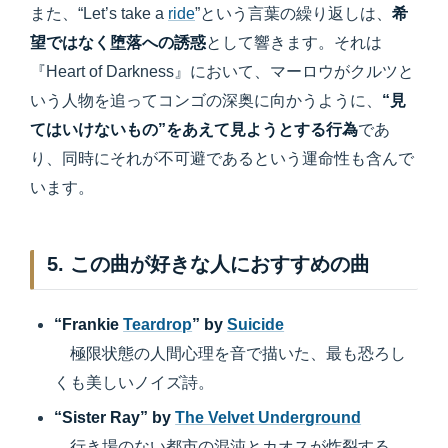
また、“Let’s take a
ride
”という言葉の繰り返しは、
希
望ではなく堕落への誘惑
として響きます。それは
『Heart of Darkness』において、マーロウがクルツと
いう人物を追ってコンゴの深奥に向かうように、
“見
てはいけないもの”をあえて見ようとする行為
であ
り、同時にそれが不可避であるという運命性も含んで
います。
5. この曲が好きな人におすすめの曲
“Frankie
Teardrop
” by
Suicide
極限状態の人間心理を音で描いた、最も恐ろし
くも美しいノイズ詩。
“Sister Ray” by
The Velvet Underground
行き場のない都市の混沌とカオスが炸裂する、