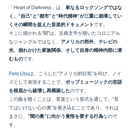
「Heart of Darkness」は、
単なるロックソングではな
く、“自己”と“都市”と“時代精神”が三重に崩壊してい
くその瞬間を捉えた音楽的ドキュメント
です。
そこに描かれる“闇”は、古典文学が描いたコロニアル
なジャングルではなく、
アメリカの郊外、テレビの
光、崩れかけた家族関係、そして自身の精神内部に潜
むもの
です。
Pere Ubu
は、こうした“アメリカ的狂気”を叫び、ノイ
ズとして表現することで、
ポップミュージックの言語
を根底から破壊し再構築した
のです。
この曲を聴くことは、音楽という形式を通して、“見
てはいけない心の奥”を覗き込むことであり、それは
まさに、
“闇の奥”に向かう覚悟を要する行為
なので
す。