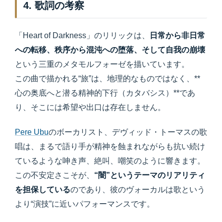
4. 歌詞の考察
「Heart of Darkness」のリリックは、
日常から非日常
への転移、秩序から混沌への堕落、そして自我の崩壊
という三重のメタモルフォーゼを描いています。
この曲で描かれる“旅”は、地理的なものではなく、**
心の奥底へと潜る精神的下行（カタバシス）**であ
り、そこには希望や出口は存在しません。
Pere Ubu
のボーカリスト、デヴィッド・トーマスの歌
唱は、まるで語り手が精神を蝕まれながらも抗い続け
ているような呻き声、絶叫、嘲笑のように響きます。
この不安定さこそが、
“闇”というテーマのリアリティ
を担保している
のであり、彼のヴォーカルは歌という
より“演技”に近いパフォーマンスです。