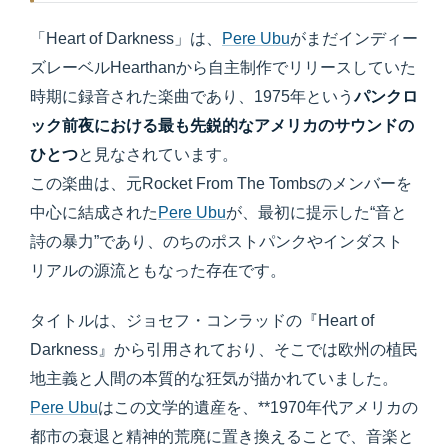
「Heart of Darkness」は、
Pere Ubu
がまだインディー
ズレーベルHearthanから自主制作でリリースしていた
時期に録音された楽曲であり、1975年という
パンクロ
ック前夜における最も先鋭的なアメリカのサウンドの
ひとつ
と見なされています。
この楽曲は、元Rocket From The Tombsのメンバーを
中心に結成された
Pere Ubu
が、最初に提示した“音と
詩の暴力”であり、のちのポストパンクやインダスト
リアルの源流ともなった存在です。
タイトルは、ジョセフ・コンラッドの『Heart of
Darkness』から引用されており、そこでは欧州の植民
地主義と人間の本質的な狂気が描かれていました。
Pere Ubu
はこの文学的遺産を、**1970年代アメリカの
都市の衰退と精神的荒廃に置き換えることで、音楽と