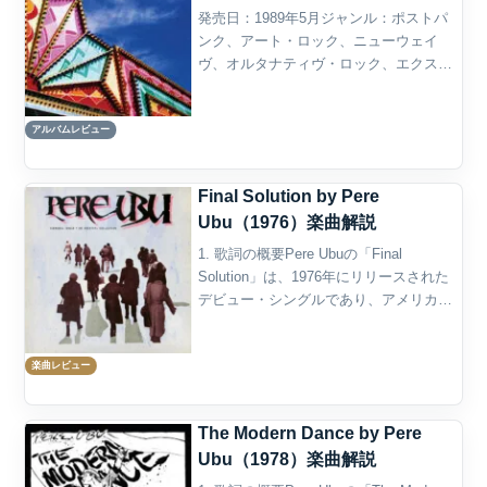
発売日：1989年5月ジャンル：ポストパ
ンク、アート・ロック、ニューウェイ
ヴ、オルタナティヴ・ロック、エクスペ
リメンタル・ポップ概要Pere Ubuの
『Cloudland』は、1989年に発表されたス
アルバムレビュー
タジオ・アルバムであり、バンドの長い
キャ...
Final Solution by Pere
Ubu（1976）楽曲解説
1. 歌詞の概要Pere Ubuの「Final
Solution」は、1976年にリリースされた
デビュー・シングルであり、アメリカの
ポストパンク／アートロックの先駆けと
して異彩を放った衝撃作です。荒々しい
楽曲レビュー
ノイズと崩壊寸前のギター、そしてデ
ヴ...
The Modern Dance by Pere
Ubu（1978）楽曲解説