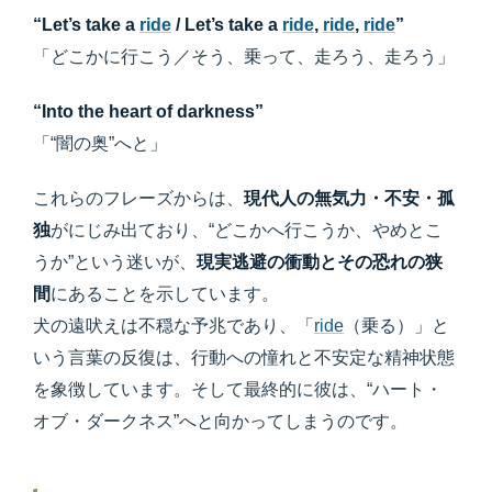
“Let’s take a
ride
/ Let’s take a
ride
,
ride
,
ride
”
「どこかに行こう／そう、乗って、走ろう、走ろう」
“Into the heart of darkness”
「“闇の奥”へと」
これらのフレーズからは、
現代人の無気力・不安・孤
独
がにじみ出ており、“どこかへ行こうか、やめとこ
うか”という迷いが、
現実逃避の衝動とその恐れの狭
間
にあることを示しています。
犬の遠吠えは不穏な予兆であり、「
ride
（乗る）」と
いう言葉の反復は、行動への憧れと不安定な精神状態
を象徴しています。そして最終的に彼は、“ハート・
オブ・ダークネス”へと向かってしまうのです。