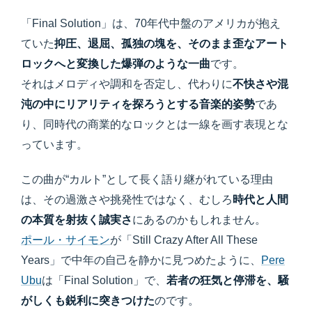
「Final Solution」は、70年代中盤のアメリカが抱え
ていた
抑圧、退屈、孤独の塊を、そのまま歪なアート
ロックへと変換した爆弾のような一曲
です。
それはメロディや調和を否定し、代わりに
不快さや混
沌の中にリアリティを探ろうとする音楽的姿勢
であ
り、同時代の商業的なロックとは一線を画す表現とな
っています。
この曲が“カルト”として長く語り継がれている理由
は、その過激さや挑発性ではなく、むしろ
時代と人間
の本質を射抜く誠実さ
にあるのかもしれません。
ポール・サイモン
が「Still Crazy After All These
Years」で中年の自己を静かに見つめたように、
Pere
Ubu
は「Final Solution」で、
若者の狂気と停滞を、騒
がしくも鋭利に突きつけた
のです。