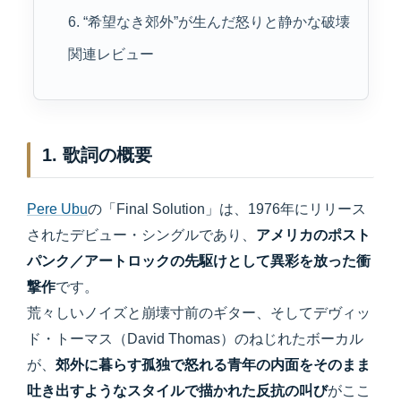
6. “希望なき郊外”が生んだ怒りと静かな破壊
関連レビュー
1. 歌詞の概要
Pere Ubu
の「Final Solution」は、1976年にリリース
されたデビュー・シングルであり、
アメリカのポスト
パンク／アートロックの先駆けとして異彩を放った衝
撃作
です。
荒々しいノイズと崩壊寸前のギター、そしてデヴィッ
ド・トーマス（David Thomas）のねじれたボーカル
が、
郊外に暮らす孤独で怒れる青年の内面をそのまま
吐き出すようなスタイルで描かれた反抗の叫び
がここ