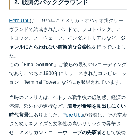
2. 歌詞のバックグラウンド
Pere Ubu
は、1975年にアメリカ・オハイオ州クリー
ヴランドで結成されたバンドで、プロトパンク、アー
トロック、ノーウェーブ、インダストリアルなど、
ジ
ャンルにとらわれない前衛的な音楽性
を持っていまし
た。
この「Final Solution」は彼らの最初のレコーディング
であり、のちに1980年にリリースされたコンピレーシ
ョン『Terminal Tower』などにも収録されています。
当時のアメリカは、ベトナム戦争後の虚無感、経済の
停滞、郊外化の進行など、
若者が希望を見出しにくい
時代背景
にありました。
Pere Ubu
の音楽は、その空虚
さと怒りをノイズと文学性の高いリリックで昇華さ
せ、
アメリカン・ニューウェーブの先駆者
として後続