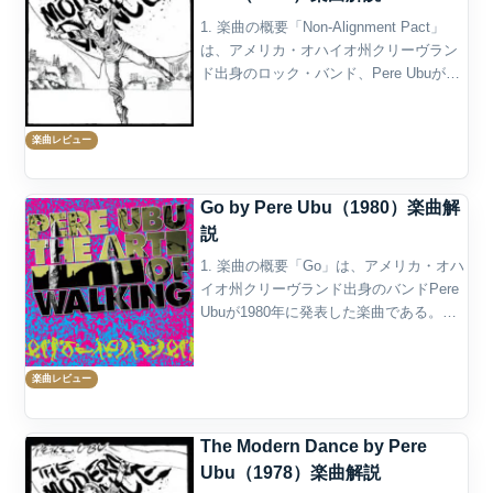
1. 楽曲の概要「Non-Alignment Pact」
は、アメリカ・オハイオ州クリーヴラン
ド出身のロック・バンド、Pere Ubuが
1978年に発表した楽曲である。デビュ
ー・アルバム『The Modern Dance』の冒
楽曲レビュー
頭に収録されてい...
Go by Pere Ubu（1980）楽曲解
説
1. 楽曲の概要「Go」は、アメリカ・オハ
イオ州クリーヴランド出身のバンドPere
Ubuが1980年に発表した楽曲である。収
録アルバムは4作目のスタジオ・アルバム
『The Art of Walking』で、同作の1曲目
楽曲レビュー
に置かれている。演奏...
The Modern Dance by Pere
Ubu（1978）楽曲解説