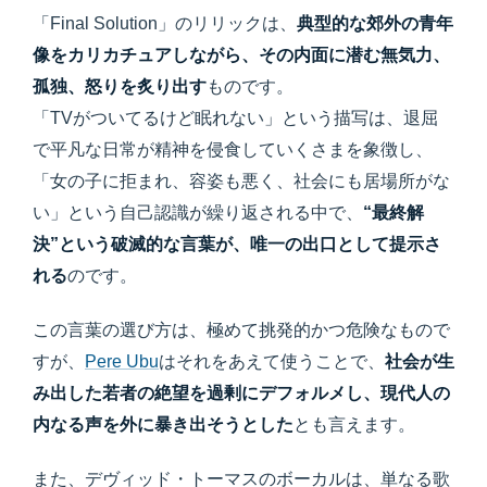
「Final Solution」のリリックは、
典型的な郊外の青年
像をカリカチュアしながら、その内面に潜む無気力、
孤独、怒りを炙り出す
ものです。
「TVがついてるけど眠れない」という描写は、退屈
で平凡な日常が精神を侵食していくさまを象徴し、
「女の子に拒まれ、容姿も悪く、社会にも居場所がな
い」という自己認識が繰り返される中で、
“最終解
決”という破滅的な言葉が、唯一の出口として提示さ
れる
のです。
この言葉の選び方は、極めて挑発的かつ危険なもので
すが、
Pere Ubu
はそれをあえて使うことで、
社会が生
み出した若者の絶望を過剰にデフォルメし、現代人の
内なる声を外に暴き出そうとした
とも言えます。
また、デヴィッド・トーマスのボーカルは、単なる歌