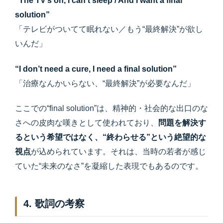
“The TV’s on, I can’t sleep / And I want a final
solution”
「テレビがついてて眠れない／もう“最終解決”が欲し
いんだ」
“I don’t need a cure, I need a final solution”
「治療なんかいらない、“最終解決”が必要なんだ」
ここでの“final solution”は、精神的・社会的な出口のな
さへの皮肉な嘆きとして使われており、
問題を解決す
るという希望ではなく、“終わらせる”という絶望的な
視点
が込められています。それは、当時の若者が感じ
ていた“未来のなさ”を凝縮した表現でもあるのです。
4. 歌詞の考察