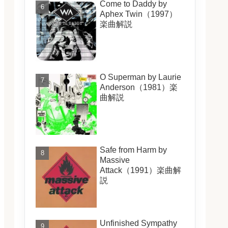
Come to Daddy by
Aphex Twin（1997）
楽曲解説
O Superman by Laurie
Anderson（1981）楽
曲解説
Safe from Harm by
Massive
Attack（1991）楽曲解
説
Unfinished Sympathy