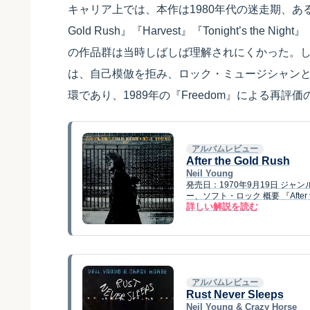
キャリア上では、本作は1980年代の迷走期、あるいは
Gold Rush』『Harvest』『Tonight’s the N
の作品群は当時しばしば理解されにくかった。
は、自己模倣を拒み、ロック・ミュージシャン
環であり、1989年の『Freedom』による再
アルバムレビュー
After the Gold Rush
Neil Young
発売日：1970年9月19日 ジ
ー、ソフト・ロック 概要 『After th
詳しい解説を読む
アルバムレビュー
Rust Never Sleeps
Neil Young & Crazy Horse