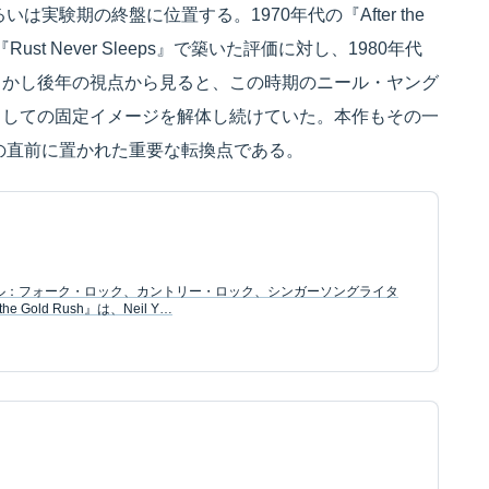
実験期の終盤に位置する。1970年代の『After the
ight』『Rust Never Sleeps』で築いた評価に対し、1980年代
しかし後年の視点から見ると、この時期のニール・ヤング
としての固定イメージを解体し続けていた。本作もその一
評価の直前に置かれた重要な転換点である。
ャンル：フォーク・ロック、カントリー・ロック、シンガーソングライタ
e Gold Rush』は、Neil Y…