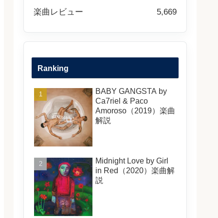
楽曲レビュー
5,669
Ranking
BABY GANGSTA by
Ca7riel & Paco
Amoroso（2019）楽曲
解説
Midnight Love by Girl
in Red（2020）楽曲解
説