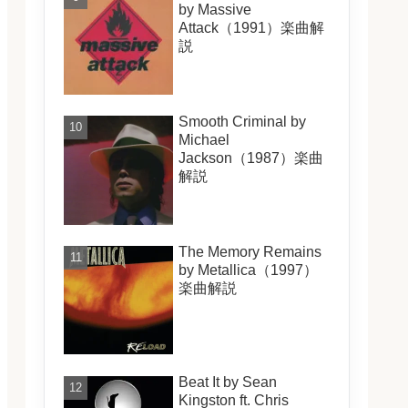
by Massive
Attack（1991）楽曲解
説
Smooth Criminal by
Michael
Jackson（1987）楽曲
解説
The Memory Remains
by Metallica（1997）
楽曲解説
Beat It by Sean
Kingston ft. Chris