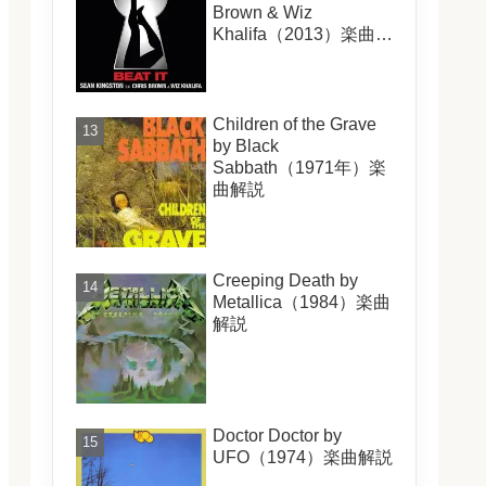
Brown & Wiz
Khalifa（2013）楽曲解
説
Children of the Grave
by Black
Sabbath（1971年）楽
曲解説
Creeping Death by
Metallica（1984）楽曲
解説
Doctor Doctor by
UFO（1974）楽曲解説