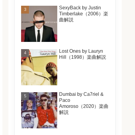
SexyBack by Justin
Timberlake（2006）楽
曲解説
Lost Ones by Lauryn
Hill（1998）楽曲解説
Dumbai by Ca7riel &
Paco
Amoroso（2020）楽曲
解説