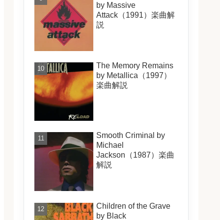
by Massive
Attack（1991）楽曲解
説
The Memory Remains
by Metallica（1997）
楽曲解説
Smooth Criminal by
Michael
Jackson（1987）楽曲
解説
Children of the Grave
by Black