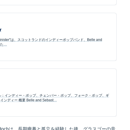
r
eling Sinister"は、スコットランドのインディーポップバンド、Belle and
した…
ジャンル：インディー・ポップ、チェンバー・ポップ、フォーク・ポップ、ギ
ー 概要 Belle and Sebast…
uart Murdochは、長期療養と孤立を経験した後、グラスゴーの音