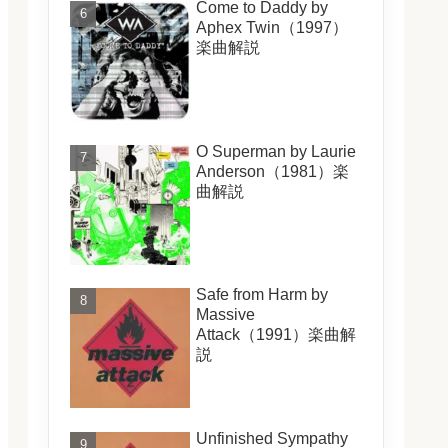
Come to Daddy by
Aphex Twin（1997）
楽曲解説
O Superman by Laurie
Anderson（1981）楽
曲解説
Safe from Harm by
Massive
Attack（1991）楽曲解
説
Unfinished Sympathy