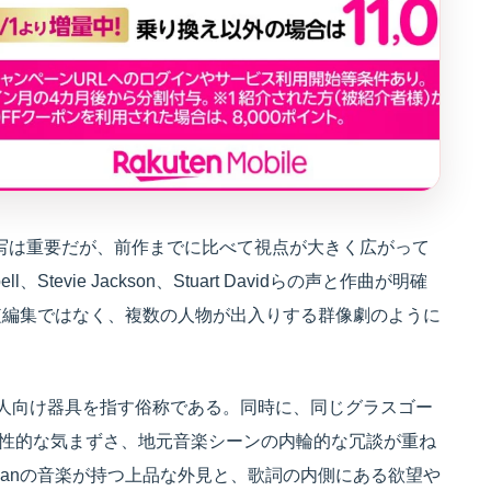
』でもその人物描写は重要だが、前作までに比べて視点が大きく広がって
ell、Stevie Jackson、Stuart Davidらの声と作曲が明確
短編集ではなく、複数の人物が出入りする群像劇のように
定の成人向け器具を指す俗称である。同時に、同じグラスゴー
密さ、性的な気まずさ、地元音楽シーンの内輪的な冗談が重ね
bastianの音楽が持つ上品な外見と、歌詞の内側にある欲望や