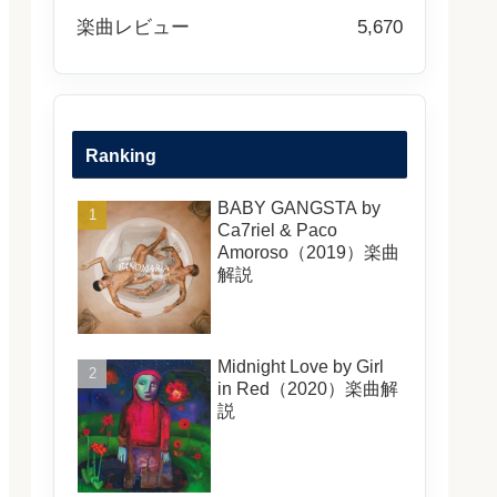
楽曲レビュー
5,670
Ranking
BABY GANGSTA by
Ca7riel & Paco
Amoroso（2019）楽曲
解説
Midnight Love by Girl
in Red（2020）楽曲解
説