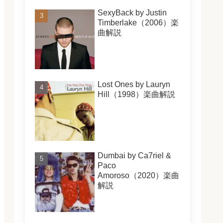
SexyBack by Justin
Timberlake（2006）楽
曲解説
Lost Ones by Lauryn
Hill（1998）楽曲解説
Dumbai by Ca7riel &
Paco
Amoroso（2020）楽曲
解説