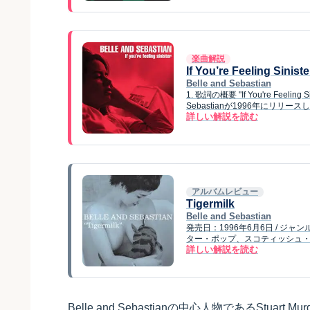
楽曲解説
If You’re Feeling Siniste
Belle and Sebastian
1. 歌詞の概要 "If You're Fe
Sebastianが1996年にリリース
詳しい解説を読む
アルバムレビュー
Tigermilk
Belle and Sebastian
発売日：1996年6月6日 / 
ター・ポップ、スコティッシュ・インディ
詳しい解説を読む
Belle and Sebastianの中心人物であるSt