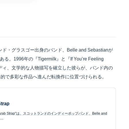
ットランド・グラスゴー出身のバンド、Belle and Sebastianが
年の『Tigermilk』と『If You’re Feeling
メロディ、文学的な人物描写を確立した彼らが、バンド内の
体的で多彩な作品へ進んだ転換作に位置づけられる。
Strap
 the Arab Strap"は、スコットランドのインディーポップバンド、Belle and
し…