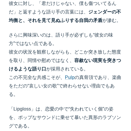
彼女に対し、「君だけじゃない、僕も傷ついてるん
だ」と返すような語り手の言葉には、
ジェンダーの不
均衡と、それを見て見ぬふりする自我の矛盾
が滲む。
さらに興味深いのは、語り手が必ずしも“彼女の味
方”ではない点である。
彼女の状況を観察しながらも、どこか突き放した態度
を取り、同情や慰めではなく、
容赦ない現実を突きつ
けるような語り口
が採用されている。
この不完全な共感こそが、
Pulp
の真骨頂であり、楽曲
をただの“哀しい女の歌”で終わらせない理由でもあ
る。
「Lipgloss」は、恋愛の中で“失われていく個”の姿
を、ポップなサウンドに乗せて暴いた異形のラブソン
グである。