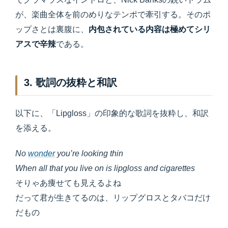
が、楽曲全体を前のめりなテンポで牽引する。そのポ
ップさとは裏腹に、
内包されている内容は極めてシリ
アスで辛辣
である。
3. 歌詞の抜粋と和訳
以下に、「Lipgloss」の印象的な歌詞を抜粋し、和訳
を添える。
No
wonder
you’re looking thin
When all that you live on is lipgloss and cigarettes
そりゃあ痩せても見えるよね
だって君が生きてるのは、リップグロスとタバコだけ
だもの