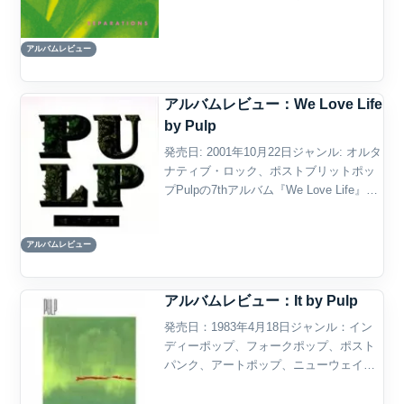
ンス・ロック概要PulpのSeparationsは、
1992年に発表されたサード・アルバムで
アルバムレビュー
あり、バンドの長い下積み時代と、1...
アルバムレビュー：We Love Life
by Pulp
発売日: 2001年10月22日ジャンル: オルタ
ナティブ・ロック、ポストブリットポッ
プPulpの7thアルバム『We Love Life』
は、彼らのキャリアの最終章を飾る作品
であり、自然、再生、愛といったポジテ
アルバムレビュー
ィブなテーマを探求したものだ...
アルバムレビュー：It by Pulp
発売日：1983年4月18日ジャンル：イン
ディーポップ、フォークポップ、ポスト
パンク、アートポップ、ニューウェイ
ヴ、初期オルタナティヴ・ロック概要
Pulpのデビュー・アルバム『It』は、後に