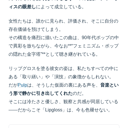
ィスの眼差し
によって成立している。
女性たちは、誰かに見られ、評価され、そこに自分の
存在価値を預けてしまう。
その構造を痛烈に描いたこの曲は、90年代ポップの中
で異彩を放ちながら、今なお**“フェミニズム・ポップ
の隠れた金字塔”**として聴き継がれている。
リップグロスを塗る彼女の姿は、私たちすべての中に
ある「取り繕い」や「演技」の象徴かもしれない。
だが
Pulp
は、そうした仮面の裏にある声を、
音楽とい
う形で静かに引き出してくれた
のだ。
そこには冷たさと優しさ、観察と共感が同居している
――だからこそ「Lipgloss」は、今も色褪せない。