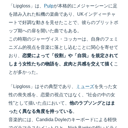
「Lipgloss」は、
Pulp
が本格的にメジャーシーンに足
を踏み入れた転機の楽曲であり、UKインディーチャ
ートで好調な動きを見せたことで、彼らのブリットポ
ップ期への扉を開いた曲でもある。
この時期のジャーヴィス・コッカーは、自身のフェミ
ニズム的視点を音楽に落とし込むことに関心を寄せて
おり、
恋愛によって「役割」や「自我」を規定されて
しまう女性たちの物語を、皮肉と共感を交えて描く
こ
とが多かった。
「Lipgloss」はその典型であり、
ミューズ
を失った女
性の喪失感を、恋愛の視点ではなく、“社会の中の女
性”として描いた点において、
他のラブソングとはま
ったく異なる角度を持っている
。
音楽的には、Candida Doyleのキーボードによる軽快
でグラマラスなイントロと、Nick Banksの鋭いドラム