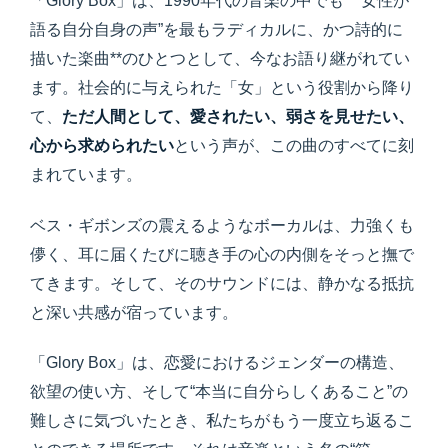
「Glory Box」は、1990年代の音楽の中でも**“女性が
語る自分自身の声”を最もラディカルに、かつ詩的に
描いた楽曲**のひとつとして、今なお語り継がれてい
ます。社会的に与えられた「女」という役割から降り
て、
ただ人間として、愛されたい、弱さを見せたい、
心から求められたい
という声が、この曲のすべてに刻
まれています。
ベス・ギボンズの震えるようなボーカルは、力強くも
儚く、耳に届くたびに聴き手の心の内側をそっと撫で
てきます。そして、そのサウンドには、静かなる抵抗
と深い共感が宿っています。
「Glory Box」は、恋愛におけるジェンダーの構造、
欲望の使い方、そして“本当に自分らしくあること”の
難しさに気づいたとき、私たちがもう一度立ち返るこ