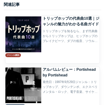
関連記事
トリップホップの代表曲10選｜ジ
ャンルの魅力がわかる名曲ガイド
トリップホップを知るなら、まず代表曲
からトリップホップは、ヒップホップの
ブレイクビーツ、ダブの低音、ソウルや
ジャズの質感、電子音楽の音響処理が混
ざり合って生まれたジャンルである。速
ジャンル解説
いテンポで踊らせるというより、遅めの
ビート、重いベース、煙っ...
アルバムレビュー：Portishead
by Portishead
発売日：1997年9月29日ジャンル：トリ
ップホップ、ダウンテンポ、エクスペリ
メンタル・ロック、電子音楽、サイケデ
リック・ソウル、アブストラクト・ヒッ
プホップ概要Portisheadの『Portishead』