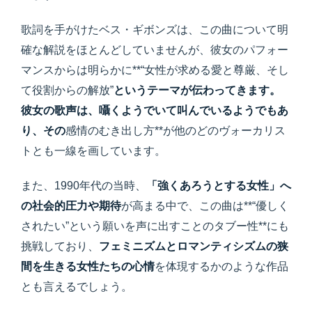
歌詞を手がけたベス・ギボンズは、この曲について明
確な解説をほとんどしていませんが、彼女のパフォー
マンスからは明らかに**“女性が求める愛と尊厳、そし
て役割からの解放”
というテーマが伝わってきます。
彼女の歌声は、囁くようでいて叫んでいるようでもあ
り、その
感情のむき出し方**が他のどのヴォーカリス
トとも一線を画しています。
また、1990年代の当時、
「強くあろうとする女性」へ
の社会的圧力や期待
が高まる中で、この曲は**“優しく
されたい”という願いを声に出すことのタブー性**にも
挑戦しており、
フェミニズムとロマンティシズムの狭
間を生きる女性たちの心情
を体現するかのような作品
とも言えるでしょう。