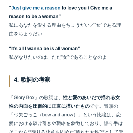
“
Just give me a reason
to love you / Give me a
reason to be a woman”
私にあなたを愛する理由をちょうだい／“女”である理
由をちょうだい
“It’s all I wanna be is all woman”
私がなりたいのは、ただ“女”であることなのよ
4. 歌詞の考察
「Glory Box」の歌詞は、
性と愛のあいだで揺れる女
性の内面を圧倒的に正直に描いたもの
です。冒頭の
「弓矢ごっこ（bow and arrow）」という比喩は、恋
愛における駆け引きや戦略を象徴しており、語り手は
そこから**降りる決意を固めた“疲れた女性”**として登