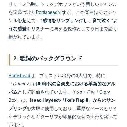
リリース当時、トリップホップという新しいジャンル
を定義づけた
Portishead
ですが、この楽曲はそのジャ
ンルを超えて、
“感情をサンプリングし、音で泣く”よ
うな感覚
をリスナーに与える傑作として今日まで語り
継がれています。
2. 歌詞のバックグラウンド
Portishead
は、ブリストル出身の3人組で、特に
『
Dummy
』は
90年代の音楽史における革新的なアル
バム
として評価されています。その中でも「Glory
Box」は、
Isaac Hayesの「Ike’s Rap II」からのサン
プリング
を大胆に使用しており、重厚なベースとサイ
ケデリックなギターリフが印象的な音の土台を築いて
います。