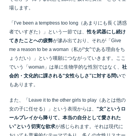
場します。
「I’ve been a temptress too long（あまりにも長く誘惑
者でいすぎた）」という一節では、
性を武器にし続け
てきたことへの疲弊
が滲み出ており、それが「Give
me a reason to be a woman（私が“女”である理由をち
ょうだい）」という嘆願につながっていきます。ここ
でいう「woman」は単に生物学的な性別ではなく、
社
会的・文化的に課される“女性らしさ”に対する問い
で
もあります。
また、「Leave it to the other girls to play（あとは他の
女の子に任せる）」という表現からは、
“女”というロ
ールプレイから降りて、本当の自分として愛された
い”という切実な欲求
が感じられます。それは現代に
おいても普遍的なテーマであり、多くの女性リスナー