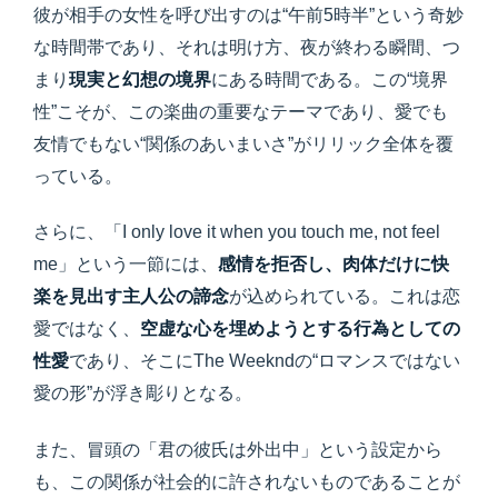
彼が相手の女性を呼び出すのは“午前5時半”という奇妙
な時間帯であり、それは明け方、夜が終わる瞬間、つ
まり
現実と幻想の境界
にある時間である。この“境界
性”こそが、この楽曲の重要なテーマであり、愛でも
友情でもない“関係のあいまいさ”がリリック全体を覆
っている。
さらに、「I only love it when you touch me, not feel
me」という一節には、
感情を拒否し、肉体だけに快
楽を見出す主人公の諦念
が込められている。これは恋
愛ではなく、
空虚な心を埋めようとする行為としての
性愛
であり、そこにThe Weekndの“ロマンスではない
愛の形”が浮き彫りとなる。
また、冒頭の「君の彼氏は外出中」という設定から
も、この関係が社会的に許されないものであることが