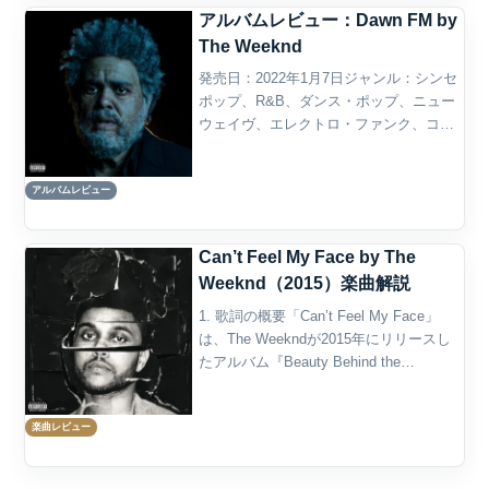
アルバムレビュー：Dawn FM by
The Weeknd
発売日：2022年1月7日ジャンル：シンセ
ポップ、R&B、ダンス・ポップ、ニュー
ウェイヴ、エレクトロ・ファンク、コン
セプト・アルバム概要The Weekndの
『Dawn FM』は、2022年に発表された5
アルバムレビュー
作目のスタジオ・アルバムであり、彼
の...
Can’t Feel My Face by The
Weeknd（2015）楽曲解説
1. 歌詞の概要「Can’t Feel My Face」
は、The Weekndが2015年にリリースし
たアルバム『Beauty Behind the
Madness』に収録された世界的ヒット曲
で、官能と中毒、愛と破滅が交錯する快
楽曲レビュー
楽の讃歌と...