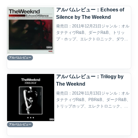
アルバムレビュー：Echoes of
Silence by The Weeknd
発売日：2011年12月21日ジャンル：オル
タナティヴR&B、ダークR&B、トリッ
プ・ホップ、エレクトロニック、ダウン
テンポ、インディーR&B概要The
Weekndの『Echoes of Silence』は、
アルバムレビュー
2011年に発表されたミックス...
アルバムレビュー：Trilogy by
The Weeknd
発売日：2012年11月13日ジャンル：オル
タナティヴR&B、PBR&B、ダークR&B、
トリップホップ、エレクトロニック、ド
リーム・ポップ、インディーR&B概要
The Weekndの『Trilogy』は、2010年代
アルバムレビュー
R&Bの地図を大きく塗り...