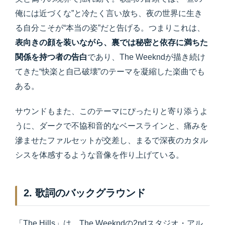
俺には近づくな”と冷たく言い放ち、夜の世界に生き
る自分こそが“本当の姿”だと告げる。つまりこれは、
表向きの顔を装いながら、裏では秘密と依存に満ちた
関係を持つ者の告白
であり、The Weekndが描き続け
てきた“快楽と自己破壊”のテーマを凝縮した楽曲でも
ある。
サウンドもまた、このテーマにぴったりと寄り添うよ
うに、ダークで不協和音的なベースラインと、痛みを
滲ませたファルセットが交差し、まるで深夜のカタル
シスを体感するような音像を作り上げている。
2. 歌詞のバックグラウンド
「The Hills」は、The Weekndの2ndスタジオ・アル