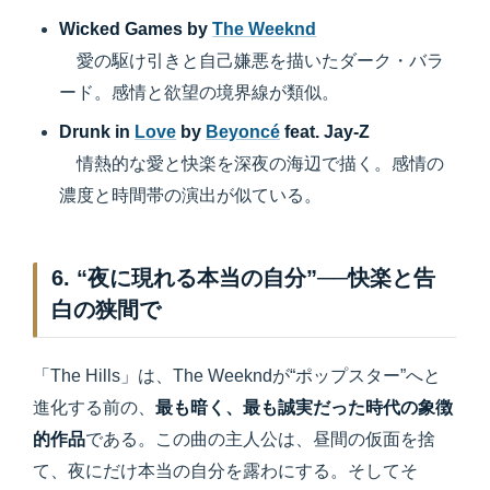
Wicked Games by
The Weeknd
愛の駆け引きと自己嫌悪を描いたダーク・バラ
ード。感情と欲望の境界線が類似。
Drunk in
Love
by
Beyoncé
feat. Jay-Z
情熱的な愛と快楽を深夜の海辺で描く。感情の
濃度と時間帯の演出が似ている。
6. “夜に現れる本当の自分”──快楽と告
白の狭間で
「The Hills」は、The Weekndが“ポップスター”へと
進化する前の、
最も暗く、最も誠実だった時代の象徴
的作品
である。この曲の主人公は、昼間の仮面を捨
て、夜にだけ本当の自分を露わにする。そしてそ