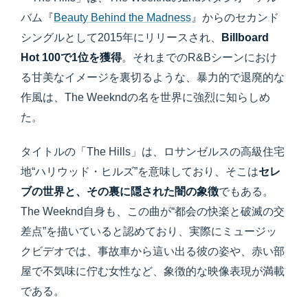
バム『
Beauty Behind the Madness
』からのセカンド
シングルとして2015年にリリースされ、
Billboard
Hot 100で1位を獲得
。それまでのR&Bシーンにおけ
る甘美なイメージを裏切るような、暴力的で退廃的な
作風は、The Weekndの名を世界に強烈に知らしめ
た。
タイトルの「The Hills」は、ロサンゼルスの高級住宅
地“ハリウッド・ヒルズ”を意味しており、そこは
セレ
ブの世界と、その裏に隠された闇の象徴
でもある。
The Weeknd自身も、この曲が“都会の快楽と破滅の交
差点”を描いていると認めており、実際にミュージッ
クビデオでは、事故車から這い出る彼の姿や、赤い部
屋で不気味に佇む女性など、象徴的な映像表現が満載
である。