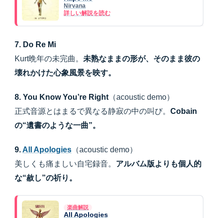
Nirvana
詳しい解説を読む
7. Do Re Mi
Kurt晩年の未完曲。
未熟なままの形が、そのまま彼の
壊れかけた心象風景を映す。
8. You Know You’re Right
（acoustic demo）
正式音源とはまるで異なる静寂の中の叫び。
Cobain
の“遺書のような一曲”。
9.
All Apologies
（acoustic demo）
美しくも痛ましい自宅録音。
アルバム版よりも個人的
な“赦し”の祈り。
楽曲解説
All Apologies