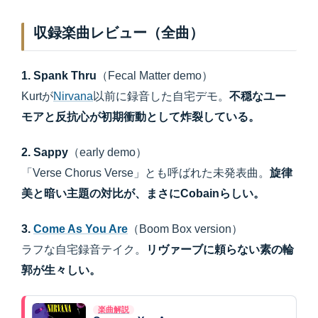
収録楽曲レビュー（全曲）
1. Spank Thru
（Fecal Matter demo）
Kurtが
Nirvana
以前に録音した自宅デモ。
不穏なユー
モアと反抗心が初期衝動として炸裂している。
2. Sappy
（early demo）
「Verse Chorus Verse」とも呼ばれた未発表曲。
旋律
美と暗い主題の対比が、まさにCobainらしい。
3.
Come As You Are
（Boom Box version）
ラフな自宅録音テイク。
リヴァーブに頼らない素の輪
郭が生々しい。
楽曲解説