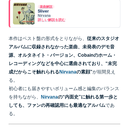
楽曲解説
Sliver
Nirvana
詳しい解説を読む
本作はベスト盤の形式をとりながら、
従来のスタジオ
アルバムに収録されなかった楽曲、未発表のデモ音
源、オルタネイト・バージョン、Cobainのホーム・
レコーディングなどを中心に選曲されており、“未完
成だからこそ触れられる
Nirvana
の素顔”
が垣間見え
る。
初心者にも届きやすいボリューム感と編集のバランス
を持ちながら、
Nirvana
の“内面史”に触れる第一歩と
しても、ファンの再確認用にも最適なアルバム
であ
る。