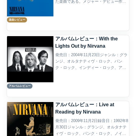
た楽曲である。メジャー・デビュー作で
あり、世界的なブレイクを果たしたアル
バム『Nevermind』に収録され、同作で
楽曲レビュー
は6曲目に置かれている。作詞・...
アルバムレビュー：With the
Lights Out by Nirvana
発売日：2004年11月23日ジャンル：グラ
ンジ、オルタナティヴ・ロック、パン
ク・ロック、インディー・ロック、アコ
ースティック・ロック概要『With the
Lights Out』は、ニルヴァーナの未発表音
アルバムレビュー
源、デモ、リハーサル録音、ライヴ音...
アルバムレビュー：Live at
Reading by Nirvana
発売日：2009年11月2日録音日：1992年8
月30日ジャンル：グランジ、オルタナテ
ィヴ・ロック、パンク・ロック、ノイ