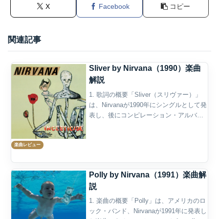
X
Facebook
コピー
関連記事
Sliver by Nirvana（1990）楽曲
解説
1. 歌詞の概要「Sliver（スリヴァー）」
は、Nirvanaが1990年にシングルとして発
表し、後にコンピレーション・アルバム
『Incesticide』（1992年）に収録された
楽曲である。タイトルの「Sliver」
楽曲レビュー
は、“splinte...
Polly by Nirvana（1991）楽曲解
説
1. 楽曲の概要「Polly」は、アメリカのロ
ック・バンド、Nirvanaが1991年に発表し