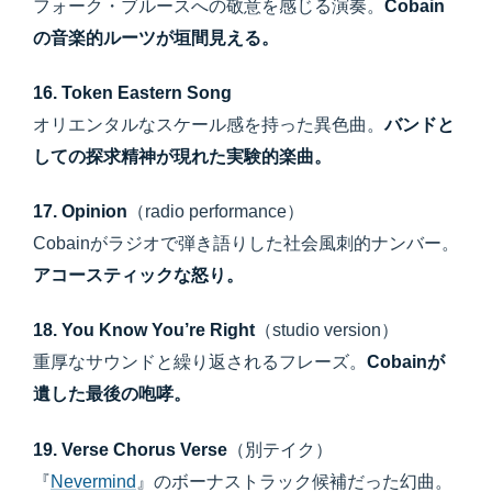
フォーク・ブルースへの敬意を感じる演奏。
Cobain
の音楽的ルーツが垣間見える。
16. Token Eastern Song
オリエンタルなスケール感を持った異色曲。
バンドと
しての探求精神が現れた実験的楽曲。
17. Opinion
（radio performance）
Cobainがラジオで弾き語りした社会風刺的ナンバー。
アコースティックな怒り。
18. You Know You’re Right
（studio version）
重厚なサウンドと繰り返されるフレーズ。
Cobainが
遺した最後の咆哮。
19. Verse Chorus Verse
（別テイク）
『
Nevermind
』のボーナストラック候補だった幻曲。