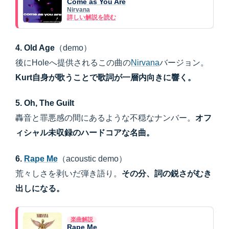
Come as You Are
Nirvana
詳しい解説を読む
4. Old Age
（demo）
後にHoleへ提供されるこの曲の
Nirvana
バージョン。
Kurt自身が歌うことで歌詞が一層内向きに響く。
5. Oh, The Guilt
轟音と罪悪感の間にあるような不穏なナンバー。
オフ
ィシャル未収録のハードコアな名曲。
6.
Rape Me
（acoustic demo）
荒々しさを剥いだ弾き語り。
その分、詞の鋭さがむき
出しになる。
楽曲解説
Rape Me