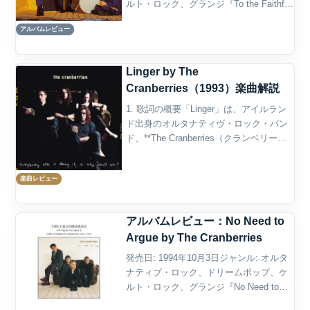
ルト・ロック、グランジ『To the Faithful
Departed』は、The Cranberriesによる3作
アルバムレビュー
目のスタジオ・アルバムであり、死、暴
力...
Linger by The
Cranberries（1993）楽曲解説
1. 歌詞の概要「Linger」は、アイルラン
ド出身のオルタナティヴ・ロック・バン
ド、**The Cranberries（クランベリー
ズ）**が1993年に発表したデビューアル
バム『Everybody Else Is Doing It, S...
楽曲レビュー
アルバムレビュー：No Need to
Argue by The Cranberries
発売日: 1994年10月3日ジャンル: オルタ
ナティブ・ロック、ドリームポップ、ケ
ルト・ロック、グランジ『No Need to
Argue』は、アイルランドのバンド The