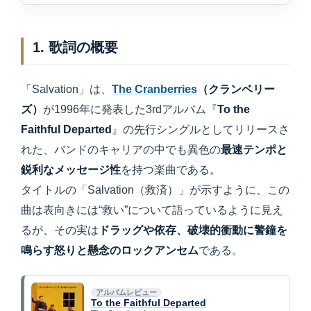
1. 歌詞の概要
「Salvation」は、
The Cranberries
（クランベリー
ズ）
が1996年に発表した3rdアルバム『
To the
Faithful Departed
』の先行シングルとしてリリースさ
れた、バンドのキャリアの中でも異色の
最速テンポと
鋭利なメッセージ性
を持つ楽曲である。
タイトルの「Salvation（救済）」が示すように、この
曲は表向きには“救い”について語っているように見え
るが、その実は
ドラッグや依存、破壊的衝動に警鐘を
鳴らす怒りと懸念のロックアンセム
である。
アルバムレビュー
To the Faithful Departed