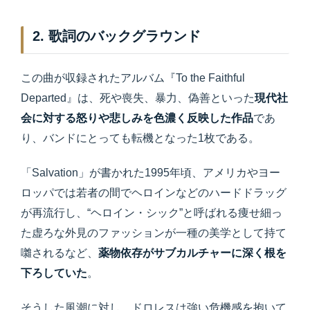
2. 歌詞のバックグラウンド
この曲が収録されたアルバム『To the Faithful
Departed』は、死や喪失、暴力、偽善といった
現代社
会に対する怒りや悲しみを色濃く反映した作品
であ
り、バンドにとっても転機となった1枚である。
「Salvation」が書かれた1995年頃、アメリカやヨー
ロッパでは若者の間でヘロインなどのハードドラッグ
が再流行し、“ヘロイン・シック”と呼ばれる痩せ細っ
た虚ろな外見のファッションが一種の美学として持て
囃されるなど、
薬物依存がサブカルチャーに深く根を
下ろしていた
。
そうした風潮に対し、ドロレスは強い危機感を抱いて