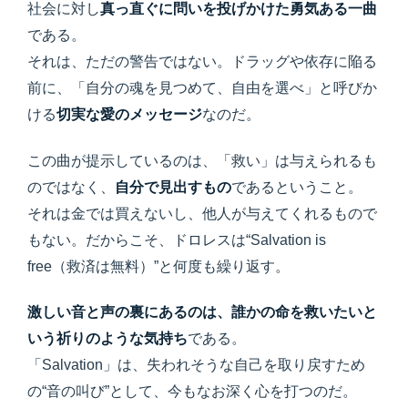
社会に対し
真っ直ぐに問いを投げかけた勇気ある一曲
である。
それは、ただの警告ではない。ドラッグや依存に陥る
前に、「自分の魂を見つめて、自由を選べ」と呼びか
ける
切実な愛のメッセージ
なのだ。
この曲が提示しているのは、「救い」は与えられるも
のではなく、
自分で見出すもの
であるということ。
それは金では買えないし、他人が与えてくれるもので
もない。だからこそ、ドロレスは“Salvation is
free（救済は無料）”と何度も繰り返す。
激しい音と声の裏にあるのは、誰かの命を救いたいと
いう祈りのような気持ち
である。
「Salvation」は、失われそうな自己を取り戻すため
の“音の叫び”として、今もなお深く心を打つのだ。