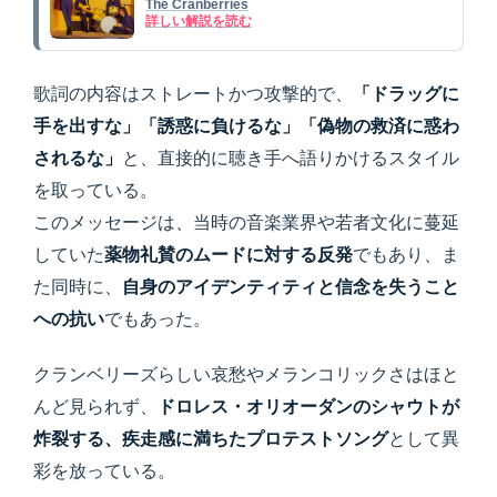
The Cranberries
詳しい解説を読む
歌詞の内容はストレートかつ攻撃的で、
「ドラッグに
手を出すな」「誘惑に負けるな」「偽物の救済に惑わ
されるな」
と、直接的に聴き手へ語りかけるスタイル
を取っている。
このメッセージは、当時の音楽業界や若者文化に蔓延
していた
薬物礼賛のムードに対する反発
でもあり、ま
た同時に、
自身のアイデンティティと信念を失うこと
への抗い
でもあった。
クランベリーズらしい哀愁やメランコリックさはほと
んど見られず、
ドロレス・オリオーダンのシャウトが
炸裂する、疾走感に満ちたプロテストソング
として異
彩を放っている。