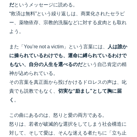
だ
というメッセージに読める。
“救済は無料”という繰り返しは、商業化されたセラピ
ー、薬物依存、宗教的洗脳などに対する皮肉とも取れ
よう。
また「You’re not a victim」という言葉には、
人は誰か
に操られているわけでも、運命に縛られているわけで
もない、自分の人生を選べるのだ
という自己肯定の精
神が込められている。
その言葉を真正面から投げかけるドロレスの声は、叱
責でも説教でもなく、
切実な“励まし”として胸に届
く
。
この曲にあるのは、怒りと愛の両方である。
怒りは、若者が破滅的な選択をしてしまう社会構造に
対して、そして愛は、そんな迷える者たちに「立ち止