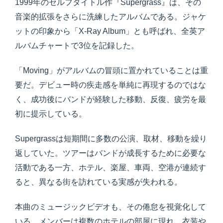
1999年のセルフタイトル作『Supergrass』は、その
音楽的拡張をさらに洗練したアルバムである。ジャケ
ットの印象から「X-Ray Album」とも呼ばれ、全英ア
ルバムチャートで3位を記録した。
「Moving」がアルバムの冒頭に置かれていることは重
要だ。デビュー時の疾走感を単純に再現するのではな
く、成功後にバンドが経験した移動、反復、疲労を最
初に提示している。
Supergrassは短期間に多数の公演、取材、移動を繰り
返していた。ツアーはバンドが成長するために必要な
活動である一方、ホテル、楽屋、車両、空港が連続す
ると、異なる街を訪れている実感が失われる。
本曲のミュージックビデオも、その倦怠を視覚化して
いる。メンバーは複数のホテルの部屋に現れ、衣装や