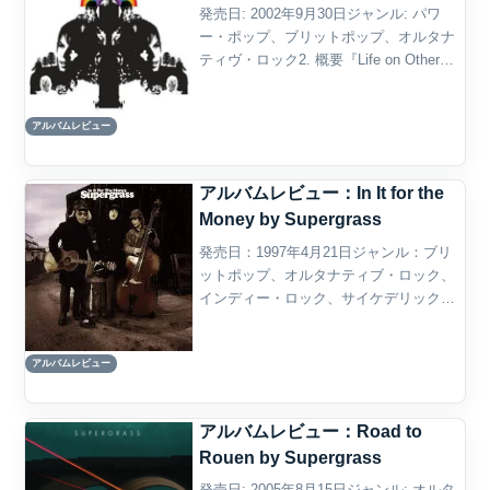
発売日: 2002年9月30日ジャンル: パワ
ー・ポップ、ブリットポップ、オルタナ
ティヴ・ロック2. 概要『Life on Other
Planets』は、イギリスのロック・バンド
Supergrass が2002年に発表した4作目の
アルバムレビュー
スタジ...
アルバムレビュー：In It for the
Money by Supergrass
発売日：1997年4月21日ジャンル：ブリ
ットポップ、オルタナティブ・ロック、
インディー・ロック、サイケデリック・
ロック、パワーポップ、ガレージ・ロッ
ク概要Supergrassの2作目『In It for the
アルバムレビュー
Money』は、1990年...
アルバムレビュー：Road to
Rouen by Supergrass
発売日: 2005年8月15日ジャンル: オルタ