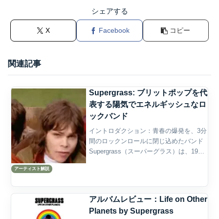
シェアする
X
Facebook
コピー
関連記事
Supergrass: ブリットポップを代
表する陽気でエネルギッシュなロ
ックバンド
イントロダクション：青春の爆発を、3分
間のロックンロールに閉じ込めたバンド
Supergrass（スーパーグラス）は、1990
年代英国ブリットポップを代表するロッ
アーティスト解説
クバンドである。Gaz Coombes（ギャ
ズ・クームス）の鋭くも愛嬌のあるボ
ー...
アルバムレビュー：Life on Other
Planets by Supergrass