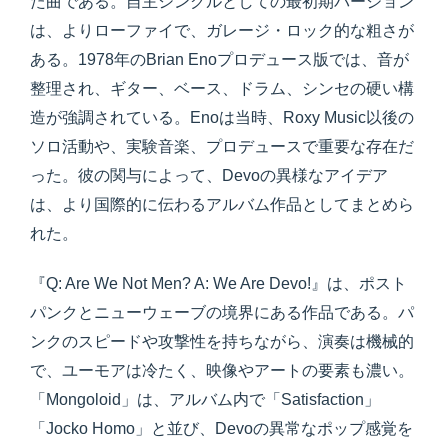
た曲である。自主シングルとしての最初期バージョン
は、よりローファイで、ガレージ・ロック的な粗さが
ある。1978年のBrian Enoプロデュース版では、音が
整理され、ギター、ベース、ドラム、シンセの硬い構
造が強調されている。Enoは当時、Roxy Music以後の
ソロ活動や、実験音楽、プロデュースで重要な存在だ
った。彼の関与によって、Devoの異様なアイデア
は、より国際的に伝わるアルバム作品としてまとめら
れた。
『Q: Are We Not Men? A: We Are Devo!』は、ポスト
パンクとニューウェーブの境界にある作品である。パ
ンクのスピードや攻撃性を持ちながら、演奏は機械的
で、ユーモアは冷たく、映像やアートの要素も濃い。
「Mongoloid」は、アルバム内で「Satisfaction」
「Jocko Homo」と並び、Devoの異常なポップ感覚を