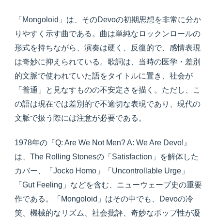
「Mongoloid」は、そのDevoの初期思想を非常に分か
りやすく示す曲である。曲は単純なロックンロールの
形式を持ちながら、演奏は硬く、反復的で、感情表現
は奇妙に抑えられている。歌詞は、当時の医学・差別
的文脈で使われていた語をタイトルに置き、社会が
「普通」と見なすものの不安定さを描く。ただし、こ
の語は現在では差別的で不適切な表現であり、現代の
文脈で扱う際には注意が必要である。
1978年の『Q: Are We Not Men? A: We Are Devo!』
は、The Rolling Stonesの「Satisfaction」を解体した
カバー、「Jocko Homo」「Uncontrollable Urge」
「Gut Feeling」などを含む、ニューウェーブ史の重要
作である。「Mongoloid」はその中でも、Devoの冷
笑、機械的なリズム、社会批評、奇妙なポップ性が凝