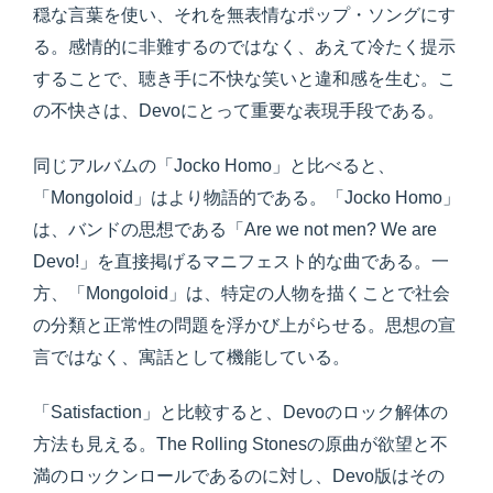
穏な言葉を使い、それを無表情なポップ・ソングにす
る。感情的に非難するのではなく、あえて冷たく提示
することで、聴き手に不快な笑いと違和感を生む。こ
の不快さは、Devoにとって重要な表現手段である。
同じアルバムの「Jocko Homo」と比べると、
「Mongoloid」はより物語的である。「Jocko Homo」
は、バンドの思想である「Are we not men? We are
Devo!」を直接掲げるマニフェスト的な曲である。一
方、「Mongoloid」は、特定の人物を描くことで社会
の分類と正常性の問題を浮かび上がらせる。思想の宣
言ではなく、寓話として機能している。
「Satisfaction」と比較すると、Devoのロック解体の
方法も見える。The Rolling Stonesの原曲が欲望と不
満のロックンロールであるのに対し、Devo版はその