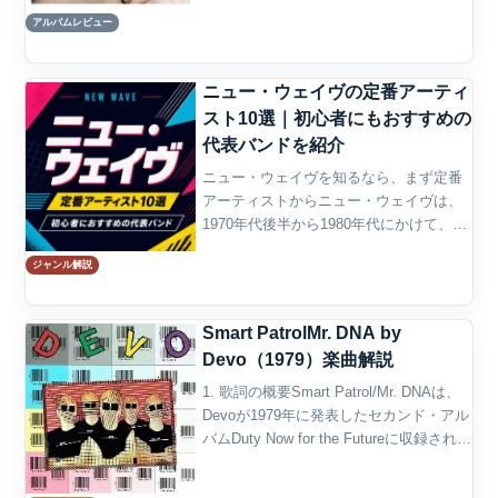
Everybody』は、2010年に発表された9作
アルバムレビュー
目のスタジオ・アルバムであり、...
ニュー・ウェイヴの定番アーティ
スト10選｜初心者にもおすすめの
代表バンドを紹介
ニュー・ウェイヴを知るなら、まず定番
アーティストからニュー・ウェイヴは、
1970年代後半から1980年代にかけて、パ
ンク以降のロックやポップを大きく更新
ジャンル解説
したジャンルである。鋭いギター、シン
セサイザー、ダンスビート、レゲエやフ
ァンクのリズム、...
Smart PatrolMr. DNA by
Devo（1979）楽曲解説
1. 歌詞の概要Smart Patrol/Mr. DNAは、
Devoが1979年に発表したセカンド・アル
バムDuty Now for the Futureに収録された
楽曲である。同アルバムは1979年6月1日
にWarner Bros. Re...