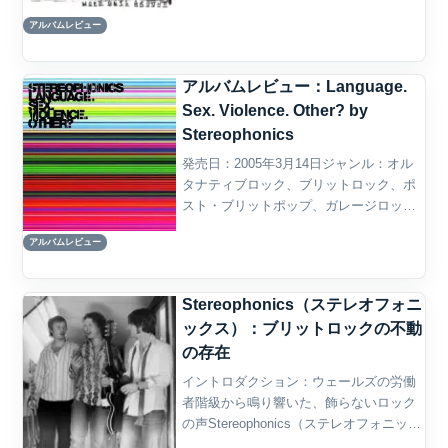
『Word Gets Around』は、1997年に発表
アルバムレビュー
されたデビュー・アルバ...
アルバムレビュー：Language.
Sex. Violence. Other? by
Stereophonics
発売日：2005年3月14日ジャンル：オル
タナティブロック、ブリットロック、ポ
スト・ブリットポップ、ガレージロッ
ク、ハードロック、インディーロック概
アルバムレビュー
要Stereophonicsの『Language. Sex.
Violence. Other...
Stereophonics（ステレオフォニ
ックス）：ブリットロックの不動
の存在
イントロダクション：ウェールズの労働
者階級から鳴り響いた、飾らないロック
の声Stereophonics（ステレオフォニック
ス）は、ウェールズ出身のロックバンド