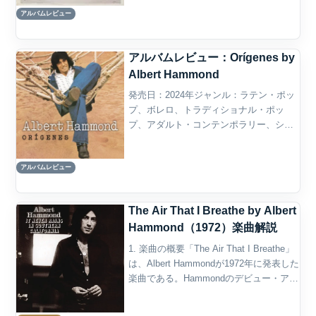
プ概要『Your World and My World』は、
アルバムレビュー
英国出身のシンガーソングライターAlbert
Hammo...
アルバムレビュー：Orígenes by
Albert Hammond
発売日：2024年ジャンル：ラテン・ポッ
プ、ボレロ、トラディショナル・ポッ
プ、アダルト・コンテンポラリー、シン
ガーソングライター概要Albert Hammond
のOrígenesは、タイトルが示す通り、彼
アルバムレビュー
自身の音楽的な「原点」へ立ち返るこ
と...
The Air That I Breathe by Albert
Hammond（1972）楽曲解説
1. 楽曲の概要「The Air That I Breathe」
は、Albert Hammondが1972年に発表した
楽曲である。Hammondのデビュー・アル
バム『It Never Rains in Southern
California...