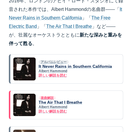
2016年、ロンドンのアビイ・ロード・スタジオにて録
音された本作では、Albert Hammondの名曲群――「
It
Never Rains in Southern California
」「
The Free
Electric Band
」「
The Air That I Breathe
」など――
が、壮麗なオーケストラとともに
新たな深みと重みを
伴って甦る
。
アルバムレビュー
It Never Rains in Southern California
Albert Hammond
詳しい解説を読む
楽曲解説
The Air That I Breathe
Albert Hammond
詳しい解説を読む