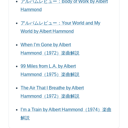
アルバムレビュー：Body of Work by Albert
Hammond
アルバムレビュー：Your World and My
World by Albert Hammond
When I’m Gone by Albert
Hammond（1972）楽曲解説
99 Miles from L.A. by Albert
Hammond（1975）楽曲解説
The Air That I Breathe by Albert
Hammond（1972）楽曲解説
I’m a Train by Albert Hammond（1974）楽曲
解説