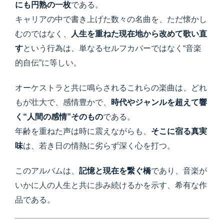
にも円熟の一枚
である。
キャリアの中で書き上げた数々の名曲を、ただ懐かし
むのではなく、
人生を重ねた現在地から改めて歌い直
す
という行為は、単なるセルフカバーではなく“音楽
的自伝”に等しい。
オーケストラと共に鳴らされるこれらの楽曲は、どれ
もが壮大で、感情豊かで、
時代やジャンルを超えて響
く“人間の感情”そのもの
である。
年齢を重ねた声は時に震えながらも、
そこに宿る真実
味
は、若き日の情熱に劣らず深く心を打つ。
このアルバムは、
記憶と現在を繋ぐ橋
であり、音楽が
いかに人の人生と共に歩み続けるかを示す、希有な作
品である。