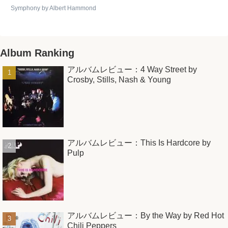
Symphony by Albert Hammond
Album Ranking
アルバムレビュー：4 Way Street by
Crosby, Stills, Nash & Young
アルバムレビュー：This Is Hardcore by
Pulp
アルバムレビュー：By the Way by Red Hot
Chili Peppers