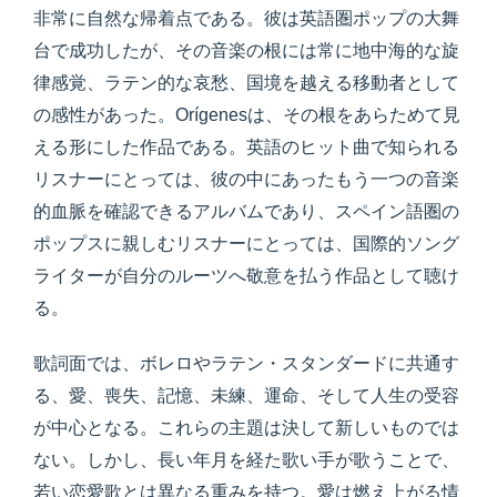
非常に自然な帰着点である。彼は英語圏ポップの大舞
台で成功したが、その音楽の根には常に地中海的な旋
律感覚、ラテン的な哀愁、国境を越える移動者として
の感性があった。Orígenesは、その根をあらためて見
える形にした作品である。英語のヒット曲で知られる
リスナーにとっては、彼の中にあったもう一つの音楽
的血脈を確認できるアルバムであり、スペイン語圏の
ポップスに親しむリスナーにとっては、国際的ソング
ライターが自分のルーツへ敬意を払う作品として聴け
る。
歌詞面では、ボレロやラテン・スタンダードに共通す
る、愛、喪失、記憶、未練、運命、そして人生の受容
が中心となる。これらの主題は決して新しいものでは
ない。しかし、長い年月を経た歌い手が歌うことで、
若い恋愛歌とは異なる重みを持つ。愛は燃え上がる情