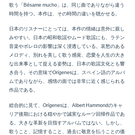
歌う「Bésame mucho」は、同じ曲でありながら違う
時間を持つ。本作は、その時間の違いを聴かせる。
日本のリスナーにとっては、本作の情緒は意外に親し
みやすい。日本の昭和歌謡やムード歌謡にも、ラテン
音楽やボレロの影響は深く浸透している。哀愁のある
メロディ、別れを美しく歌う感覚、恋愛を人生の大き
な出来事として捉える姿勢は、日本の歌謡文化とも響
き合う。その意味でOrígenesは、スペイン語のアルバ
ムでありながら、感情の面では非常に近く感じられる
作品である。
総合的に見て、Orígenesは、Albert Hammondのキャ
リア後期における穏やかで誠実なルーツ回帰作品であ
る。大きな革新を目指すアルバムではない。しかし、
歌うこと、記憶すること、過去に敬意を払うことの価