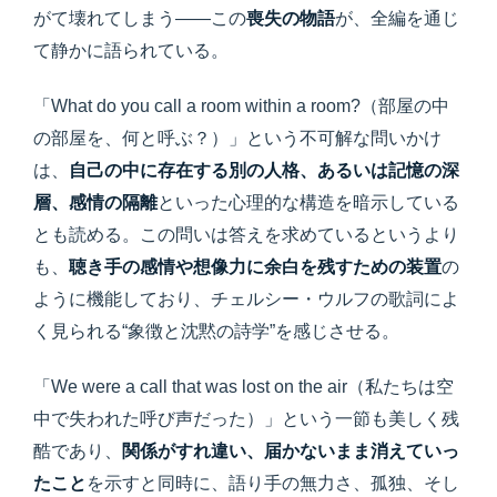
がて壊れてしまう――この
喪失の物語
が、全編を通じ
て静かに語られている。
「What do you call a room within a room?（部屋の中
の部屋を、何と呼ぶ？）」という不可解な問いかけ
は、
自己の中に存在する別の人格、あるいは記憶の深
層、感情の隔離
といった心理的な構造を暗示している
とも読める。この問いは答えを求めているというより
も、
聴き手の感情や想像力に余白を残すための装置
の
ように機能しており、チェルシー・ウルフの歌詞によ
く見られる“象徴と沈黙の詩学”を感じさせる。
「We were a call that was lost on the air（私たちは空
中で失われた呼び声だった）」という一節も美しく残
酷であり、
関係がすれ違い、届かないまま消えていっ
たこと
を示すと同時に、語り手の無力さ、孤独、そし