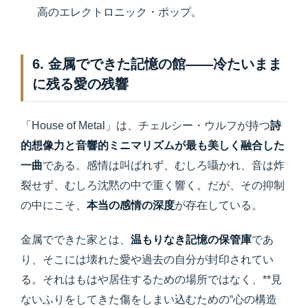
高のエレクトロニック・ポップ。
6. 金属でできた記憶の館——冷たいまま
に残る愛の残響
「House of Metal」は、チェルシー・ウルフが持つ
詩
的想像力と音響的ミニマリズムが最も美しく融合した
一曲
である。感情は叫ばれず、むしろ囁かれ、音は炸
裂せず、むしろ沈黙の中で重く響く。だが、その抑制
の中にこそ、
本当の感情の深度
が存在している。
金属でできた家とは、
温もりなき記憶の保管庫
であ
り、そこには壊れた愛や過去の自分が封印されてい
る。それはもはや居住するための場所ではなく、**見
ないふりをしてきた傷をしまい込むための“心の構造