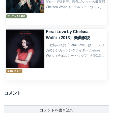
闇の中で祈る声、現代ゴシックの最深部
Chelsea Wolfe（チェルシー・ウルフ）
は、現代のゴシック・フォーク、ダーク
アーティスト解説
ウェイヴ、ドゥームメタル、インダスト
リアル、アンビエント、エクスペリメン
タル・...
Feral Love by Chelsea
Wolfe（2013）楽曲解説
1. 歌詞の概要「Feral Love」は、アメリ
カのシンガーソングライターChelsea
Wolfe（チェルシー・ウルフ）が2013年
に発表したアルバム『Pain Is Beauty』の
オープニング・トラックであり、そのタ
楽曲レビュー
イトル通り、“野...
コメント
コメントを書き込む