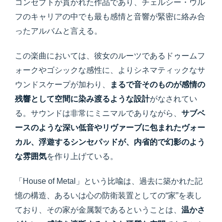
コンセプトが貫かれた作品であり、チェルシー・ウル
フのキャリアの中でも最も感情と音響が緊密に絡み合
ったアルバムと言える。
この楽曲においては、彼女のルーツであるドゥームフ
ォークやゴシックな感性に、よりシネマティックなサ
ウンドスケープが加わり、
まるで音そのものが感情の
残響として空間に染み渡るような設計
がなされてい
る。サウンドは非常にミニマルでありながら、
サブベ
ースのような深い低音やリヴァーブに包まれたヴォー
カル、浮遊するシンセパッドが、内省的で幻影のよう
な雰囲気
を作り上げている。
「House of Metal」という比喩は、過去に築かれた記
憶の構造、あるいは心の防衛装置としての“家”を表し
ており、その家が金属製であるということは、
温かさ