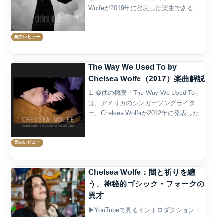
Wolfeが2019年に発表した楽曲である。
収録作品は、同年9月13日にSargent
Houseからリリースされた6作目のスタジ
楽曲レビュー
オ・アルバ...
The Way We Used To by
Chelsea Wolfe（2017）楽曲解説
1. 楽曲の概要「The Way We Used To」
は、アメリカのシンガーソングライタ
ー、Chelsea Wolfeが2012年に発表した楽
曲である。アルバム『Unknown Rooms:
A Collection of Acousti...
楽曲レビュー
Chelsea Wolfe：闇と祈りを纏
う、神秘的ゴシック・フォークの
異才
▶YouTubeで見るイントロダクション：