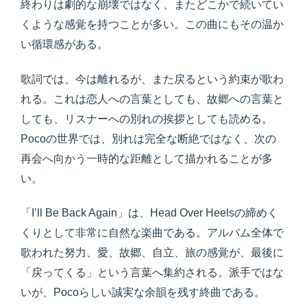
終わりは劇的な崩壊ではなく、またどこかで続いてい
くような感覚を持つことが多い。この曲にもその温か
い循環感がある。
歌詞では、今は離れるが、また戻るという約束が歌わ
れる。これは恋人への言葉としても、故郷への言葉と
しても、リスナーへの別れの挨拶としても読める。
Pocoの世界では、別れは完全な断絶ではなく、次の
再会へ向かう一時的な距離として描かれることが多
い。
「I’ll Be Back Again」は、Head Over Heelsの締めく
くりとして非常に自然な楽曲である。アルバム全体で
歌われた努力、愛、故郷、自立、旅の感覚が、最後に
「戻ってくる」という言葉へ集約される。派手ではな
いが、Pocoらしい誠実な余韻を残す終曲である。