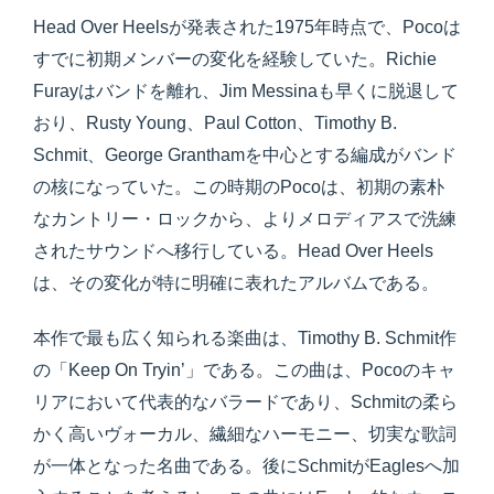
Head Over Heelsが発表された1975年時点で、Pocoは
すでに初期メンバーの変化を経験していた。Richie
Furayはバンドを離れ、Jim Messinaも早くに脱退して
おり、Rusty Young、Paul Cotton、Timothy B.
Schmit、George Granthamを中心とする編成がバンド
の核になっていた。この時期のPocoは、初期の素朴
なカントリー・ロックから、よりメロディアスで洗練
されたサウンドへ移行している。Head Over Heels
は、その変化が特に明確に表れたアルバムである。
本作で最も広く知られる楽曲は、Timothy B. Schmit作
の「Keep On Tryin’」である。この曲は、Pocoのキャ
リアにおいて代表的なバラードであり、Schmitの柔ら
かく高いヴォーカル、繊細なハーモニー、切実な歌詞
が一体となった名曲である。後にSchmitがEaglesへ加