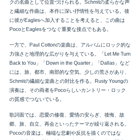
クの名曲として位置づけられる。Schmitの柔らかな声
と繊細な作曲は、本作に深い抒情性を与えている。後
に彼がEaglesへ加入することを考えると、この曲は
PocoとEaglesをつなぐ重要な接点でもある。
一方で、Paul Cottonの楽曲は、アルバムにロック的な
力強さと地理的な広がりを与えている。「Let Me Turn
Back to You」「Down in the Quarter」「Dallas」など
には、旅、都市、南部的な空気、少しの荒さがあり、
Schmitの繊細な楽曲との対比を作る。Rusty Youngの
演奏は、その両者をPocoらしいカントリー・ロック
の質感でつないでいる。
歌詞面では、恋愛の修復、愛情の安らぎ、後悔、故
郷、旅、自立、再会といったテーマが繰り返される。
Pocoの音楽は、極端な悲劇や反抗を描くのではな