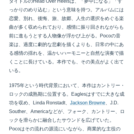
タイトルのHead Over Heelsは、「夢中になる」「す
っかりのめり込む」という意味を持つ。アルバムには
恋愛、別れ、後悔、旅、故郷、人生の選択をめぐる楽
曲が多く収められており、感情に振り回されながらも
前に進もうとする人物像が浮かび上がる。Pocoの音
楽は、過度に劇的な悲劇を描くよりも、日常の中にあ
る感情の揺れを、温かいハーモニーと自然な演奏で描
くことに長けている。本作でも、その美点がよく出て
いる。
1975年という時代背景において、本作はカントリー・
ロックの成熟期に位置する。Eaglesはすでに大きな成
功を収め、Linda Ronstadt、
Jackson Browne
、J.D.
Souther、Americaなどが、フォーク、カントリー、ロ
ックを滑らかに融合したサウンドを広げていた。
Pocoはその流れの源流にいながら、商業的な主役の