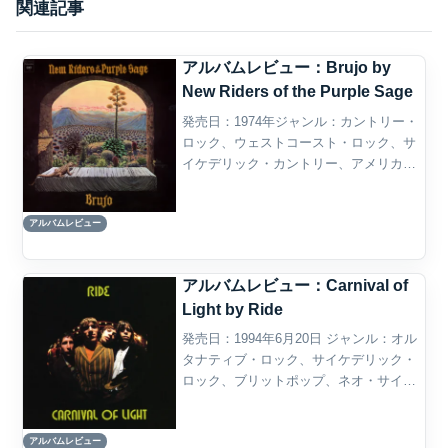
関連記事
アルバムレビュー：Brujo by
New Riders of the Purple Sage
発売日：1974年ジャンル：カントリー・
ロック、ウェストコースト・ロック、サ
イケデリック・カントリー、アメリカー
ナ、ホンキー・トンク・ロック概要New
Riders of the Purple Sageの『Brujo』
アルバムレビュー
は、1974年に発表さ...
アルバムレビュー：Carnival of
Light by Ride
発売日：1994年6月20日 ジャンル：オル
タナティブ・ロック、サイケデリック・
ロック、ブリットポップ、ネオ・サイケ
デリア概要Rideの3作目『Carnival of
Light』は、初期2作品で確立したシュー
アルバムレビュー
ゲイザー的な音響から距離を取り...