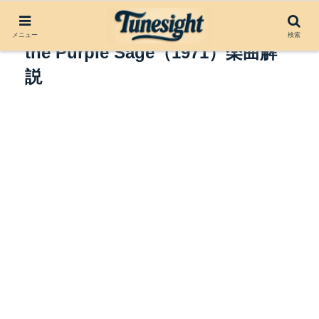
Glendale Train by New Riders of
メニュー
検索
the Purple Sage（1971）楽曲解
説