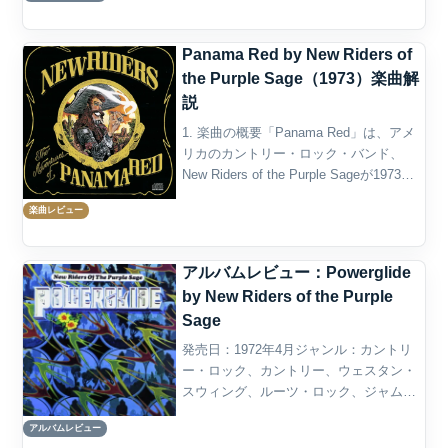
Panama Red by New Riders of
the Purple Sage（1973）楽曲解
説
1. 楽曲の概要「Panama Red」は、アメ
リカのカントリー・ロック・バンド、
New Riders of the Purple Sageが1973年
に発表した楽曲である。4作目のスタジ
楽曲レビュー
オ・アルバム『The Adventures of P...
アルバムレビュー：Powerglide
by New Riders of the Purple
Sage
発売日：1972年4月ジャンル：カントリ
ー・ロック、カントリー、ウェスタン・
スウィング、ルーツ・ロック、ジャム・
ロック概要New Riders of the Purple
アルバムレビュー
Sage の Powerglide は、1972年に発表さ