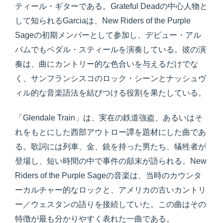
ティール・ギターである。Grateful Deadの中心人物と
して知られるGarciaは、New Riders of the Purple
Sageの初期メンバーとして参加し、デビュー・アル
バムでもペダル・スティールを演奏している。彼の演
奏は、曲にカントリー的な色合いを与えるだけでな
く、サンフランシスコのロック・シーンとナッシュヴ
ィル的な音楽語法を結びつける役割を果たしている。
「Glendale Train」は、実在の鉄道強盗、あるいはそ
れをもとにした西部アウトロー譚を題材にした曲であ
る。歌詞には列車、金、銃を持った男たち、犠牲者が
登場し、短い時間の中で事件の顛末が語られる。New
Riders of the Purple Sageの音楽は、当時のカウンタ
ーカルチャー的なロックと、アメリカの古いカントリ
ー／ウェスタンの語りを接続していた。この曲はその
特徴が最も分かりやすく表れた一曲である。