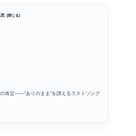
目次
曲
アの肯定――“ありのまま”を讃えるラストソング