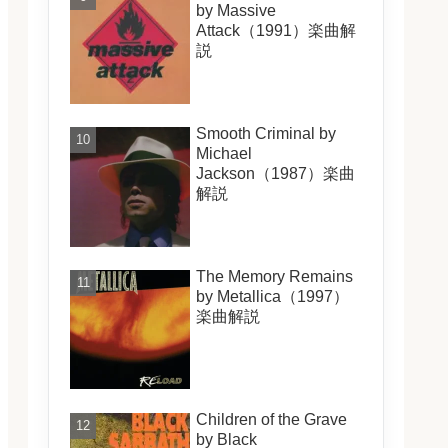
by Massive
Attack（1991）楽曲解
説
Smooth Criminal by
Michael
Jackson（1987）楽曲
解説
The Memory Remains
by Metallica（1997）
楽曲解説
Children of the Grave
by Black