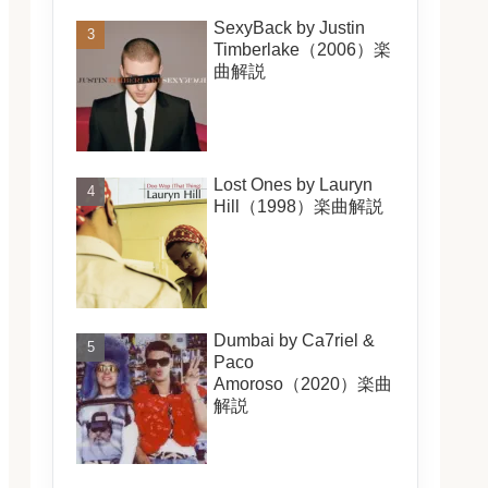
SexyBack by Justin
Timberlake（2006）楽
曲解説
Lost Ones by Lauryn
Hill（1998）楽曲解説
Dumbai by Ca7riel &
Paco
Amoroso（2020）楽曲
解説