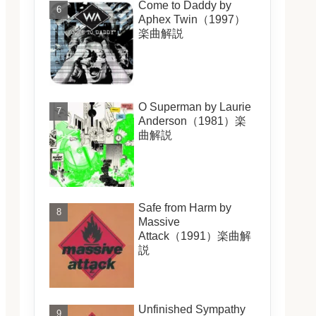
Come to Daddy by
Aphex Twin（1997）
楽曲解説
O Superman by Laurie
Anderson（1981）楽
曲解説
Safe from Harm by
Massive
Attack（1991）楽曲解
説
Unfinished Sympathy