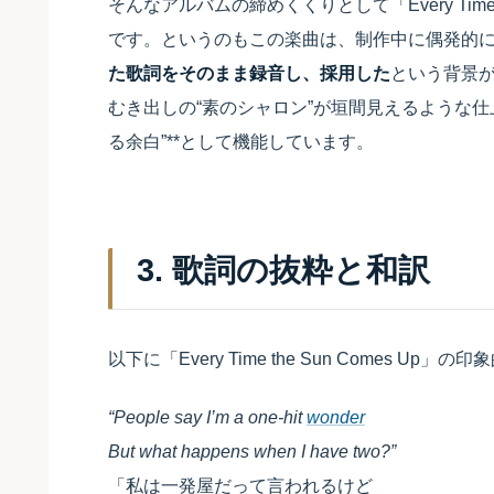
そんなアルバムの締めくくりとして「Every Time 
です。というのもこの楽曲は、制作中に偶発的
た歌詞をそのまま録音し、採用した
という背景
むき出しの“素のシャロン”が垣間見えるような仕
る余白”**として機能しています。
3. 歌詞の抜粋と和訳
以下に「Every Time the Sun Comes U
“People say I’m a one-hit
wonder
But what happens when I have two?”
「私は一発屋だって言われるけど