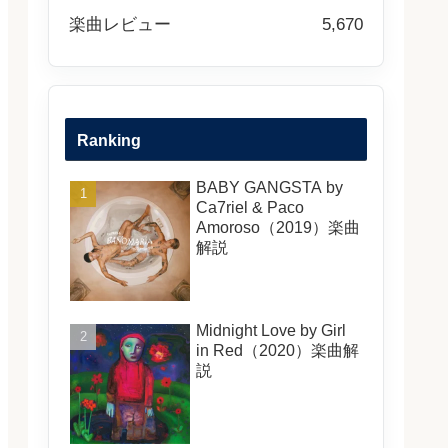
楽曲レビュー
5,670
Ranking
BABY GANGSTA by
Ca7riel & Paco
Amoroso（2019）楽曲
解説
Midnight Love by Girl
in Red（2020）楽曲解
説