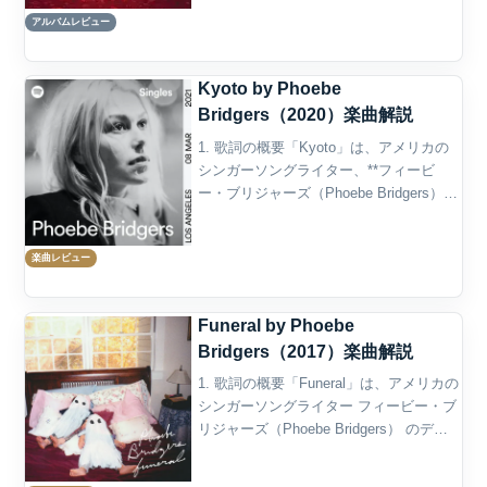
バー・ポップ概要Phoebe Bridgersの2作
アルバムレビュー
目のスタジオ・アルバム『Punisher...
Kyoto by Phoebe
Bridgers（2020）楽曲解説
1. 歌詞の概要「Kyoto」は、アメリカの
シンガーソングライター、**フィービ
ー・ブリジャーズ（Phoebe Bridgers）**
が2020年にリリースした2作目のアルバ
ム『Punisher』に収録された楽曲であ
楽曲レビュー
り、同アルバムを代表する...
Funeral by Phoebe
Bridgers（2017）楽曲解説
1. 歌詞の概要「Funeral」は、アメリカの
シンガーソングライター フィービー・ブ
リジャーズ（Phoebe Bridgers） のデビ
ューアルバム『Stranger in the Alps』
（2017年）に収録された楽曲で、彼女の