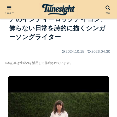
Courtney Barnett: オーストラリ
メニュー
検索
アのインディーロックアイコン、
飾らない日常を詩的に描くシンガ
ーソングライター
2024.10.15
2026.04.30
※本記事は生成AIを活用して作成されています。