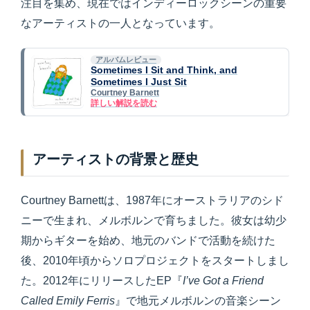
注目を集め、現在ではインディーロックシーンの重要
なアーティストの一人となっています。
アルバムレビュー
Sometimes I Sit and Think, and
Sometimes I Just Sit
Courtney Barnett
詳しい解説を読む
アーティストの背景と歴史
Courtney Barnettは、1987年にオーストラリアのシド
ニーで生まれ、メルボルンで育ちました。彼女は幼少
期からギターを始め、地元のバンドで活動を続けた
後、2010年頃からソロプロジェクトをスタートしまし
た。2012年にリリースしたEP『
I’ve Got a Friend
Called Emily Ferris
』で地元メルボルンの音楽シーン