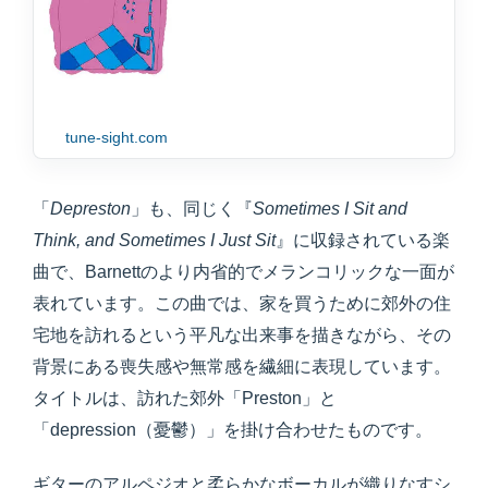
tune-sight.com
「
Depreston
」も、同じく『
Sometimes I Sit and
Think, and Sometimes I Just Sit
』に収録されている楽
曲で、Barnettのより内省的でメランコリックな一面が
表れています。この曲では、家を買うために郊外の住
宅地を訪れるという平凡な出来事を描きながら、その
背景にある喪失感や無常感を繊細に表現しています。
タイトルは、訪れた郊外「Preston」と
「depression（憂鬱）」を掛け合わせたものです。
ギターのアルペジオと柔らかなボーカルが織りなすシ