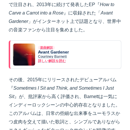
で注目され、2013年に続けて発表したEP『
How to
Carve a Carrot into a Rose
』に収録された「
Avant
Gardener
」がインターネット上で話題となり、世界中
の音楽ファンから注目を集めました。
楽曲解説
Avant Gardener
Courtney Barnett
詳しい解説を読む
その後、2015年にリリースされたデビューアルバム
『
Sometimes I Sit and Think, and Sometimes I Just
Sit
』が、批評家から高く評価され、Barnettは一気に
インディーロックシーンの中心的存在となりました。
このアルバムは、日常の些細な出来事をユーモラスか
つ皮肉を交えて描いた歌詞と、シンプルでありながら