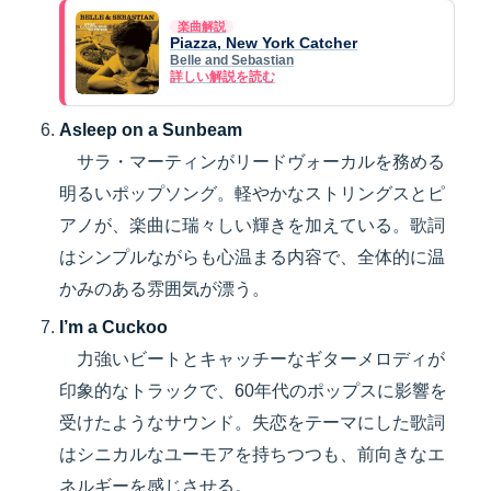
楽曲解説
Piazza, New York Catcher
Belle and Sebastian
詳しい解説を読む
Asleep on a Sunbeam
サラ・マーティンがリードヴォーカルを務める
明るいポップソング。軽やかなストリングスとピ
アノが、楽曲に瑞々しい輝きを加えている。歌詞
はシンプルながらも心温まる内容で、全体的に温
かみのある雰囲気が漂う。
I’m a Cuckoo
力強いビートとキャッチーなギターメロディが
印象的なトラックで、60年代のポップスに影響を
受けたようなサウンド。失恋をテーマにした歌詞
はシニカルなユーモアを持ちつつも、前向きなエ
ネルギーを感じさせる。