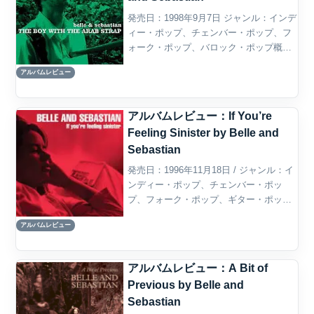
発売日：1998年9月7日 ジャンル：インデ
ィー・ポップ、チェンバー・ポップ、フ
ォーク・ポップ、バロック・ポップ概要
『The Boy with the Arab Strap』は、スコ
アルバムレビュー
ットランド・グラスゴー出身のバンド、
Belle and S...
アルバムレビュー：If You’re
Feeling Sinister by Belle and
Sebastian
発売日：1996年11月18日 / ジャンル：イ
ンディー・ポップ、チェンバー・ポッ
プ、フォーク・ポップ、ギター・ポッ
プ、スコティッシュ・インディー概要
アルバムレビュー
Belle and Sebastianの2作目『If You’re
Feeling Sin...
アルバムレビュー：A Bit of
Previous by Belle and
Sebastian