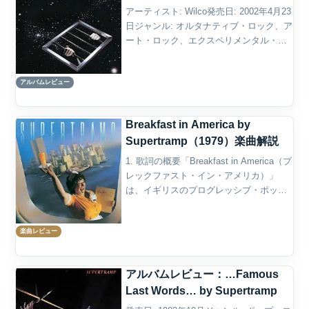
アーティスト: Wilco発売日: 2002年4月23
日ジャンル: オルタナティブ・ロック、ア
ート・ロック、エクスペリメンタル・ロ
ック、オルタナティブ・カントリー概要
2002年に発表された『Yankee Hotel
アルバムレビュー
Foxtrot』は、Wi...
Breakfast in America by
Supertramp（1979）楽曲解説
1. 歌詞の概要「Breakfast in America（ブ
レックファスト・イン・アメリカ）」
は、イギリスのプログレッシブ・ポップ
バンド、スーパートランプ
（Supertramp）が1979年にリリースした
楽曲レビュー
同名アルバム『Breakfast ...
アルバムレビュー：…Famous
Last Words… by Supertramp