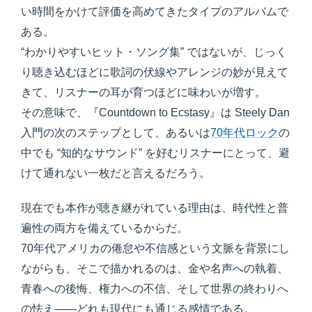
い時間をかけて評価を高めてきたタイプのアルバムで
ある。
“わかりやすいヒット・ソング集” ではないが、じっく
り聴き込むほどに歌詞の伏線やアレンジの妙が見えて
きて、リスナーの耳が育つほどに味わいが増す。
その意味で、『Countdown to Ecstasy』は Steely Dan
入門の次のステップとして、あるいは
70年代ロック
の
中でも “知的なサウンド” を好むリスナーにとって、避
けて通れない一枚だと言えるだろう。
現在でも本作が聴き継がれている理由は、時代性と普
遍性の両方を備えているからだ。
70年代アメリカの倦怠や不信感という文脈を背景にし
ながらも、そこで描かれるのは、金や名声への執着、
青春への後悔、権力への不信、そして世界の終わりへ
の怯え――どれも現代にも通じる感情である。