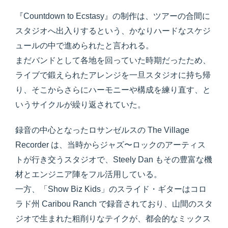
『Countdown to Ecstasy』の制作は、ツアーの合間に
スタジオへ出入りするという、かなりハードなスケジ
ュールの中で進められたと言われる。
まだバンドとして各地を回っていた時期だったため、
ライブで鍛えられたアレンジを一旦スタジオに持ち帰
り、そこからさらにハーモニーや構成を練り直す、と
いうサイクルが繰り返されていた。
録音の中心となったロサンゼルスの The Village
Recorder は、当時からジャズ〜ロックのアーティス
トが行き交うスタジオで、Steely Dan もその豊富な機
材とエンジニア陣をフル活用している。
一方、「Show Biz Kids」のスライド・ギターはコロ
ラド州 Caribou Ranch で録音されており、山間のスタ
ジオで生まれた粗削りなテイクが、都会的なミックス