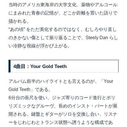
当時のアメリカ東海岸の大学文化、薬物やアルコール
にまみれた青春の記憶が、どこか距離を置いた語りで
描かれる。
“あの頃” をただ美化するのではなく、むしろやり直し
のきかない傷として振り返ることで、Steely Dan らし
い冷静な視線が浮かび上がる。
4曲目：Your Gold Teeth
アルバム前半のハイライトとも言えるのが、「Your
Gold Teeth」である。
6分台の長尺を使い、ジャズ寄りのコード進行とポリ
リズミックなグルーヴ、長めのインスト・パートが展
開される。鍵盤とギターがソロを交換し合い、リスナ
ーをじわじわとトランス状態へ誘うような構成であ