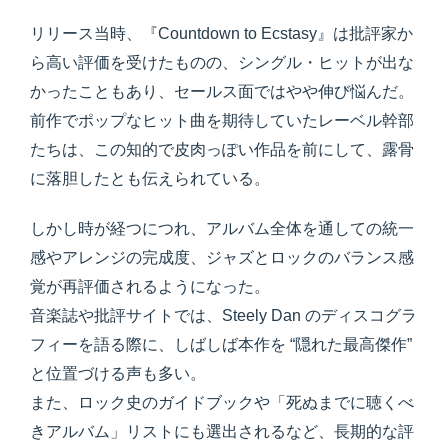
リリース当時、『Countdown to Ecstasy』は批評家か
ら高い評価を受けたものの、シングル・ヒットが出な
かったこともあり、セールス面ではやや伸び悩んだ。
前作でポップなヒット曲を期待していたレーベル幹部
たちは、この知的で皮肉っぽい作品を前にして、露骨
に落胆したとも伝えられている。
しかし時が経つにつれ、アルバム全体を通しての統一
感やアレンジの完成度、ジャズとロックのバランス感
覚が再評価されるようになった。
音楽誌や批評サイトでは、Steely Dan のディスコグラ
フィーを語る際に、しばしば本作を “隠れた最高傑作”
と位置づける声も多い。
また、ロック史のガイドブックや「死ぬまでに聴くべ
きアルバム」リストにも選出されるなど、長期的な評