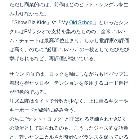
ただし商業的には、前作ほどのヒット・シングルを生
み出せなかった。
「Show Biz Kids」や「My
Old School
」といったシン
グルはFMラジオで支持を集めたものの、全米アルバ
ム・チャートは最高35位止まり。しかし批評家の評価
は高く、のちに “必聴アルバム” の一枚としてたびたび
挙げられるなど、再評価が続いている。
サウンド面では、ロックを軸にしながらもビバップに
着想を得たソロや、テンションを多用するコード進行
が印象的である。
リズム隊はタイトで音数が少なく、上に乗るギターや
キーボードが緻密に絡み合う。
のちに “ヤット・ロック” と呼ばれる洗練されたAOR
の源流として語られるのも、こうしたジャズ的な語彙
と、乾いたシニカルさが奇妙なバランスを保っている