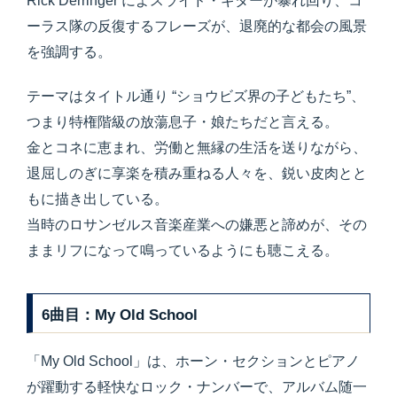
Rick Derringer によスライド・ギターが暴れ回り、コ
ーラス隊の反復するフレーズが、退廃的な都会の風景
を強調する。
テーマはタイトル通り “ショウビズ界の子どもたち”、
つまり特権階級の放蕩息子・娘たちだと言える。
金とコネに恵まれ、労働と無縁の生活を送りながら、
退屈しのぎに享楽を積み重ねる人々を、鋭い皮肉とと
もに描き出している。
当時のロサンゼルス音楽産業への嫌悪と諦めが、その
ままリフになって鳴っているようにも聴こえる。
6曲目：My Old School
「My Old School」は、ホーン・セクションとピアノ
が躍動する軽快なロック・ナンバーで、アルバム随一