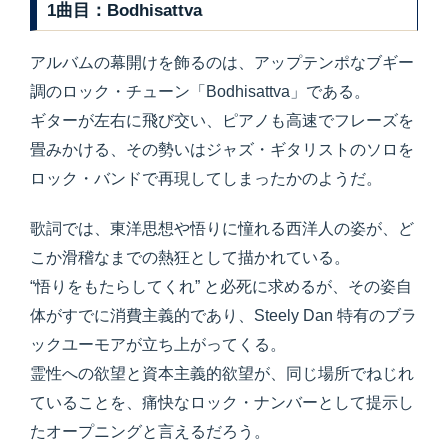
1曲目：Bodhisattva
アルバムの幕開けを飾るのは、アップテンポなブギー
調のロック・チューン「Bodhisattva」である。
ギターが左右に飛び交い、ピアノも高速でフレーズを
畳みかける、その勢いはジャズ・ギタリストのソロを
ロック・バンドで再現してしまったかのようだ。
歌詞では、東洋思想や悟りに憧れる西洋人の姿が、ど
こか滑稽なまでの熱狂として描かれている。
“悟りをもたらしてくれ” と必死に求めるが、その姿自
体がすでに消費主義的であり、Steely Dan 特有のブラ
ックユーモアが立ち上がってくる。
霊性への欲望と資本主義的欲望が、同じ場所でねじれ
ていることを、痛快なロック・ナンバーとして提示し
たオープニングと言えるだろう。