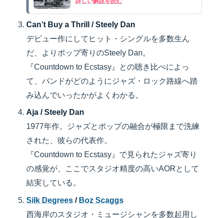
詳しい解説を読む
Can’t Buy a Thrill / Steely Dan
デビュー作にしてヒット・シングルを多数生ん
だ、よりポップ寄りのSteely Dan。
『Countdown to Ecstasy』との聴き比べによっ
て、バンドがどのようにジャズ・ロック路線へ踏
み込んでいったかがよくわかる。
Aja / Steely Dan
1977年作。ジャズとポップの融合が極限まで洗練
された、彼らの代表作。
『Countdown to Ecstasy』で見られたジャズ寄り
の感覚が、ここでスタジオ精度の高いAORとして
結実している。
Silk Degrees
/
Boz Scaggs
西海岸のスタジオ・ミュージシャンを多数起用し