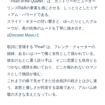
「Pearl of the Quarter」は、カントリーやニューオー
リンズR&Bの要素を感じさせる、しっとりとしたミデ
ィアム・バラードである。
スライド・ギターの甘い響きと、ゆったりとしたグル
ーヴが、夜の街角のムードを丁寧に描き出す。
uDiscover Music+1
歌詞に登場する “Pearl” は、フレンチ・クォーターの
娼婦、あるいはバーで働く女性として描かれている。
彼女のもとに通う語り手は、そこに恋愛とも依存とも
つかない感情を抱いており、どこか報われないロマン
スとして物語が進む。
これまでの曲で見せてきた社会批評の鋭さとは少し違
う、哀愁と優しさが同居する楽曲であり、アルバム終
盤の大きな支えとなっている。