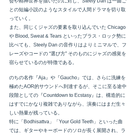
会や精神世界を描いたのに対し、Steely Dan は一曲ご
との短編小説のようなスタイルで人間ドラマを切り取
っていく。
また、同じくジャズの要素を取り込んでいた Chicago
や Blood, Sweat & Tears といったブラス・ロック勢に
比べても、Steely Dan の音作りはよりミニマルで、フ
レーズやコードの “選び方” そのものにジャズの感覚を
宿らせているのが特徴である。
のちの名作『Aja』や『Gaucho』では、さらに洗練を
極めたAOR的サウンドへ到達するが、そこに至る途中
段階としての『Countdown to Ecstasy』は、構造的に
はすでにかなり複雑でありながら、演奏にはまだ生々
しい熱量が残っている。
特に「Bodhisattva」「Your Gold Teeth」といった曲
では、ギターやキーボードのソロが長く展開され、ラ