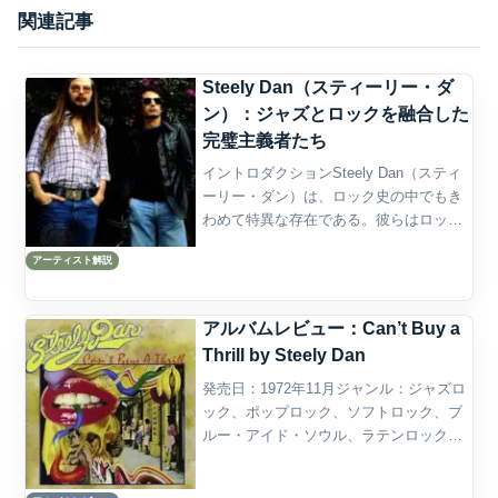
関連記事
Steely Dan（スティーリー・ダ
ン）：ジャズとロックを融合した
完璧主義者たち
イントロダクションSteely Dan（スティ
ーリー・ダン）は、ロック史の中でもき
わめて特異な存在である。彼らはロック
バンドとして登場しながら、一般的なロ
アーティスト解説
ックバンドの熱狂や荒々しさからは意識
的に距離を置いた。ギターをかき鳴らし
て汗を飛ばすよ...
アルバムレビュー：Can’t Buy a
Thrill by Steely Dan
発売日：1972年11月ジャンル：ジャズロ
ック、ポップロック、ソフトロック、ブ
ルー・アイド・ソウル、ラテンロック、
フォークロック概要Steely Danの『Can’t
Buy a Thrill』は、1972年に発表されたデ