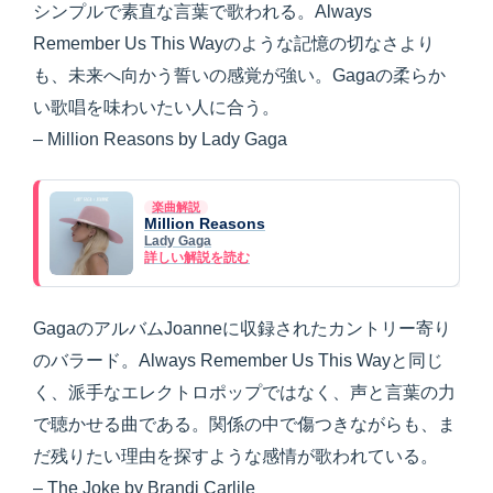
シンプルで素直な言葉で歌われる。Always
Remember Us This Wayのような記憶の切なさより
も、未来へ向かう誓いの感覚が強い。Gagaの柔らか
い歌唱を味わいたい人に合う。
– Million Reasons by Lady Gaga
楽曲解説
Million Reasons
Lady Gaga
詳しい解説を読む
GagaのアルバムJoanneに収録されたカントリー寄り
のバラード。Always Remember Us This Wayと同じ
く、派手なエレクトロポップではなく、声と言葉の力
で聴かせる曲である。関係の中で傷つきながらも、ま
だ残りたい理由を探すような感情が歌われている。
– The Joke by Brandi Carlile