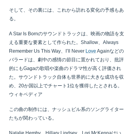
そして、その裏には、これから訪れる変化の予感もあ
る。
A Star Is Bornのサウンドトラックは、映画の物語を支
える重要な要素として作られた。Shallow、Always
Remember Us This Way、I’ll Never
Love
Againなどの
バラードは、劇中の感情の節目に置かれており、批評
的にもGagaの歌唱や楽曲のドラマ性が高く評価され
た。サウンドトラック自体も世界的に大きな成功を収
め、20か国以上でチャート1位を獲得したとされる。
ウィキペディア
この曲の制作には、ナッシュビル系のソングライター
たちが関わっている。
Natalie Hemby、Hillary Lindsey、Lori McKennaはい