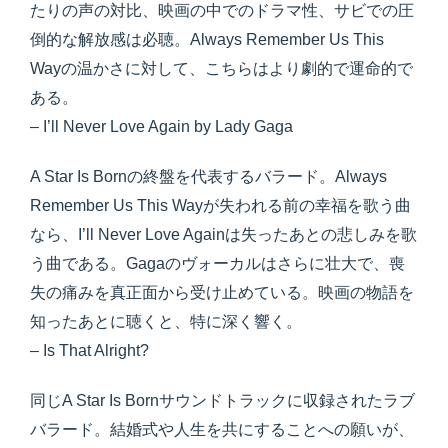
たりの声の対比、映画の中でのドラマ性、サビでの圧
倒的な解放感は必聴。Always Remember Us This
Wayの温かさに対して、こちらはより劇的で運命的で
ある。
– I’ll Never Love Again by Lady Gaga
A Star Is Bornの終盤を代表するバラード。Always
Remember Us This Wayが失われる前の幸福を歌う曲
なら、I’ll Never Love Againは失ったあとの悲しみを歌
う曲である。Gagaのヴォーカルはさらに壮大で、喪
失の痛みを真正面から受け止めている。映画の物語を
知ったあとに聴くと、特に深く響く。
– Is That Alright?
同じA Star Is Bornサウンドトラックに収録されたラブ
バラード。結婚式や人生を共にすることへの願いが、