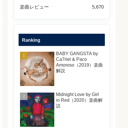
楽曲レビュー
5,670
Ranking
BABY GANGSTA by
Ca7riel & Paco
Amoroso（2019）楽曲
解説
Midnight Love by Girl
in Red（2020）楽曲解
説