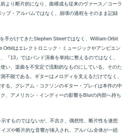
以前より断片的になり、曲構成も従来のヴァース／コーラ
ポップ・アルバムではなく、崩壊の過程をそのまま記録
きたStephen Streetではなく、William Orbit
m Orbitはエレクトロニック・ミュージックやアンビエン
、『13』ではバンド演奏を単純に整えるのではなく、
に使い、楽曲を不安定で流動的なものにしている。そのた
予測不能である。ギターはメロディを支えるだけでなく、
能する。グレアム・コクソンのギター・プレイは本作の中
ク、アメリカン・インディーの影響をBlurの内部へ持ち
を示すものではないが、不吉さ、偶然性、断片性を連想
ノイズや断片的な音響が挿入され、アルバム全体が一続