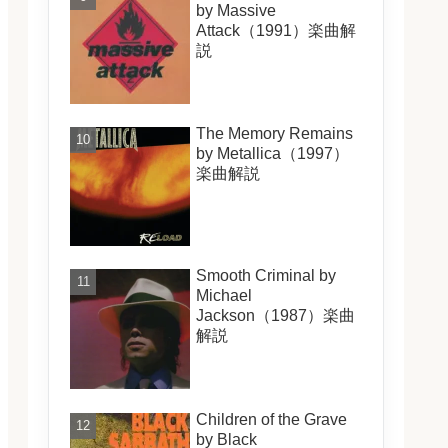
by Massive
Attack（1991）楽曲解
説
The Memory Remains
by Metallica（1997）
楽曲解説
Smooth Criminal by
Michael
Jackson（1987）楽曲
解説
Children of the Grave
by Black