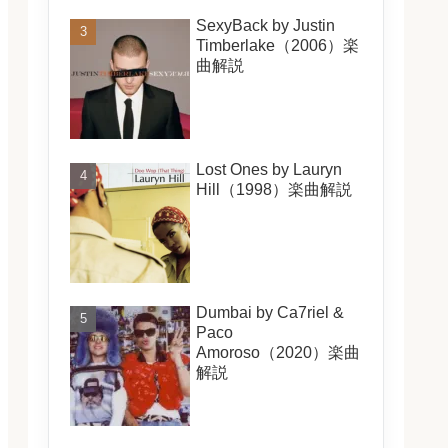
SexyBack by Justin
Timberlake（2006）楽
曲解説
Lost Ones by Lauryn
Hill（1998）楽曲解説
Dumbai by Ca7riel &
Paco
Amoroso（2020）楽曲
解説