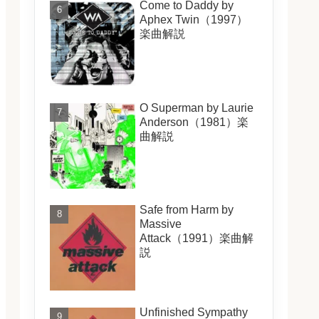
Come to Daddy by
Aphex Twin（1997）
楽曲解説
O Superman by Laurie
Anderson（1981）楽
曲解説
Safe from Harm by
Massive
Attack（1991）楽曲解
説
Unfinished Sympathy