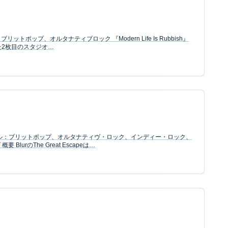
 ブリットポップ、オルタナティブロック 『Modern Life Is Rubbish』
した2枚目のスタジオ…
ャンル：ブリットポップ、オルタナティヴ・ロック、インディー・ロック、
lurのThe Great Escapeは…