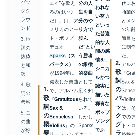
バッ
ェイ”を歌え
分の人
代に
われな
クグ
るのはいつ
生を自
商業
い努力
ラウ
だ）」は、ア
分のや
とメ
といっ
ンド
メリカのアー
り方で
の年
た普遍
ト・ポップ・
歩ん
節目
3. 歌
的な人
デュオ
だ”とい
に制
詞の
間の感
Sparks
（ス
う勝者
た。
抜粋
情を、
2.
パークス）
の象徴
アル
と和
シニカ
歌
が1994年に
的楽曲
『Grat
訳
ルかつ
詞
発表した楽曲
として
Sax &
4. 歌
誠実に
1.
の
で、アルバム
広く知
Sense
詞の
描いた
歌
バ
『
Gratuitous
られて
Viol
考察
稀有な
詞
ッ
Sax &
いる。
は、
ポップ
5. こ
の
ク
Senseless
しかし
での
ソング
の曲
概
グ
Violins
』の
Sparks
ト・
であ
が好
要
ラ
リードシング
はここ
路線