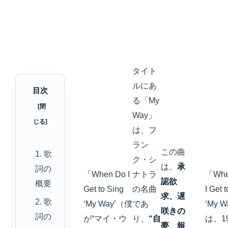
タイト
ルにあ
目次
る「My
Way」
は、フ
ラン
この曲
1. 歌
ク・シ
は、
承
詞の
「When Do I
ナトラ
「Whe
認欲
概要
Get to Sing
の名曲
I Get 
求、遅
2. 歌
‘My Way’（僕
であ
‘My W
咲きの
詞の
が“マイ・ウ
り、
“自
は、1
夢、報