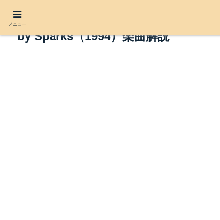
When Do I Get to Sing ‘My Way’
メニュー
by Sparks（1994）楽曲解説