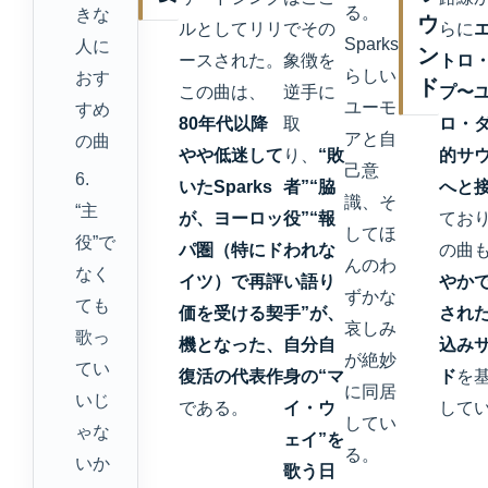
る。
きな
ウ
ルとしてリリ
でその
らに
Sparks
人に
ン
ースされた。
象徴を
トロ
らしい
おす
ド
この曲は、
逆手に
プ〜
ユーモ
すめ
80年代以降
取
ロ・
アと自
の曲
やや低迷して
り、
“敗
的サ
己意
6.
いたSparks
者”“脇
へと
識、そ
“主
が、ヨーロッ
役”“報
てお
してほ
役”で
パ圏（特にド
われな
の曲
んのわ
なく
イツ）で再評
い語り
やか
ずかな
ても
価を受ける契
手”が、
され
哀しみ
歌っ
機となった、
自分自
込み
が絶妙
てい
復活の代表作
身の“マ
ド
を
に同居
いじ
である。
イ・ウ
して
してい
ゃな
ェイ”を
る。
いか
歌う日