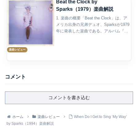
Beat the Clock by
Sparks（1979）楽曲解説
1. 楽曲の概要「Beat the Clock」は、ア
メリカ出身の兄弟デュオ、Sparksが1979
年に発表した楽曲である。アルバム『No.
1 in Heaven』に収録され、同作からのシ
ングルとしてリリースされた。作詞・作
楽曲レビュー
曲はRon M...
コメント
コメントを書き込む
ホーム
楽曲レビュー
When Do I Get to Sing ‘My Way’
by Sparks（1994）楽曲解説