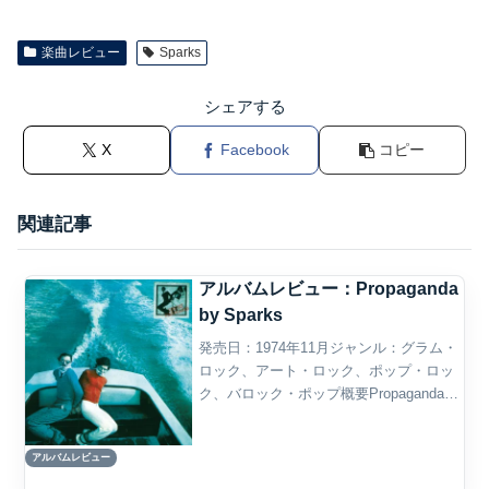
楽曲レビュー
Sparks
シェアする
X
Facebook
コピー
関連記事
アルバムレビュー：Propaganda
by Sparks
発売日：1974年11月ジャンル：グラム・
ロック、アート・ロック、ポップ・ロッ
ク、バロック・ポップ概要Propaganda
は、アメリカ出身の兄弟デュオ、Sparks
が1974年に発表した4作目のスタジオ・
アルバムレビュー
アルバムである。中心人物は、作詞・...