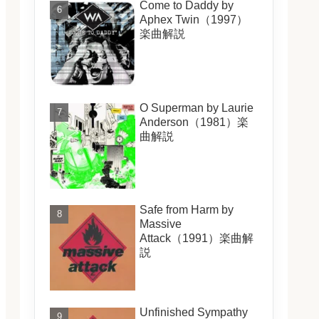
Come to Daddy by
Aphex Twin（1997）
楽曲解説
O Superman by Laurie
Anderson（1981）楽
曲解説
Safe from Harm by
Massive
Attack（1991）楽曲解
説
Unfinished Sympathy