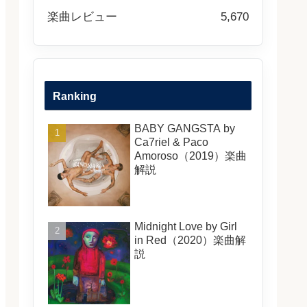
楽曲レビュー
5,670
Ranking
BABY GANGSTA by
Ca7riel & Paco
Amoroso（2019）楽曲
解説
Midnight Love by Girl
in Red（2020）楽曲解
説