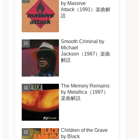
by Massive
Attack（1991）楽曲解
説
Smooth Criminal by
Michael
Jackson（1987）楽曲
解説
The Memory Remains
by Metallica（1997）
楽曲解説
Children of the Grave
by Black