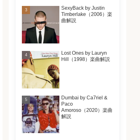
SexyBack by Justin
Timberlake（2006）楽
曲解説
Lost Ones by Lauryn
Hill（1998）楽曲解説
Dumbai by Ca7riel &
Paco
Amoroso（2020）楽曲
解説