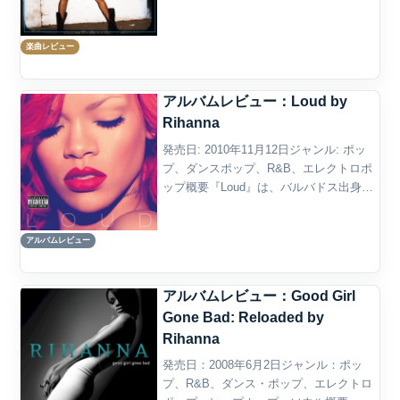
女のキャリアにおける大胆さと挑発性を
象徴する代表曲のひとつである。この楽
楽曲レビュー
曲では、セクシュアルなテーマを...
アルバムレビュー：Loud by
Rihanna
発売日: 2010年11月12日ジャンル: ポッ
プ、ダンスポップ、R&B、エレクトロポ
ップ概要『Loud』は、バルバドス出身の
シンガー Rihanna が2010年に発表した5
作目のスタジオアルバムである。前作
アルバムレビュー
『Rated R』（2009）...
アルバムレビュー：Good Girl
Gone Bad: Reloaded by
Rihanna
発売日：2008年6月2日ジャンル：ポッ
プ、R&B、ダンス・ポップ、エレクトロ