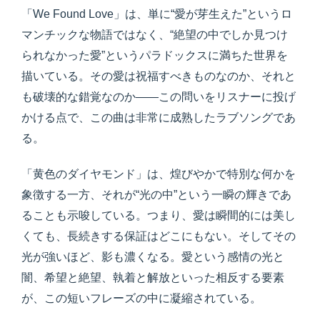
「We Found Love」は、単に“愛が芽生えた”というロ
マンチックな物語ではなく、“絶望の中でしか見つけ
られなかった愛”というパラドックスに満ちた世界を
描いている。その愛は祝福すべきものなのか、それと
も破壊的な錯覚なのか――この問いをリスナーに投げ
かける点で、この曲は非常に成熟したラブソングであ
る。
「黄色のダイヤモンド」は、煌びやかで特別な何かを
象徴する一方、それが“光の中”という一瞬の輝きであ
ることも示唆している。つまり、愛は瞬間的には美し
くても、長続きする保証はどこにもない。そしてその
光が強いほど、影も濃くなる。愛という感情の光と
闇、希望と絶望、執着と解放といった相反する要素
が、この短いフレーズの中に凝縮されている。