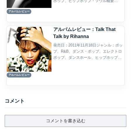
ポップ、ヒップホップ・ソウル概要
Rihannaの『Good Girl Gone Bad:
アルバムレビュー
Reloaded』は、2007年に発表された3作
目のアルバム『Good ...
アルバムレビュー：Talk That
Talk by Rihanna
発売日：2011年11月18日ジャンル：ポッ
プ、R&B、ダンス・ポップ、エレクトロ
ポップ、ダンスホール、ヒップホップ、
ユーロダンス概要RihannaのTalk That
Talkは、2011年に発表された通算6作目の
アルバムレビュー
スタジオ・アルバムであり...
コメント
コメントを書き込む