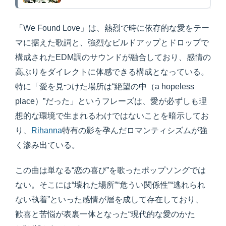
「We Found Love」は、熱烈で時に依存的な愛をテー
マに据えた歌詞と、強烈なビルドアップとドロップで
構成されたEDM調のサウンドが融合しており、感情の
高ぶりをダイレクトに体感できる構成となっている。
特に「愛を見つけた場所は“絶望の中（a hopeless
place）”だった」というフレーズは、愛が必ずしも理
想的な環境で生まれるわけではないことを暗示してお
り、
Rihanna
特有の影を孕んだロマンティシズムが強
く滲み出ている。
この曲は単なる“恋の喜び”を歌ったポップソングでは
ない。そこには“壊れた場所”“危うい関係性”“逃れられ
ない執着”といった感情が層を成して存在しており、
歓喜と苦悩が表裏一体となった“現代的な愛のかた