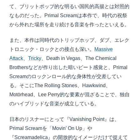
て、ブリットポップ的な明るい国民的高揚とは対照的
なものだった。Primal Screamは本作で、時代の祝祭
から外れた場所を走り続ける音楽を作ったといえる。
また、本作は同時代のトリップホップ、ダブ、エレク
トロニック・ロックとの接点も深い。
Massive
Attack
、
Tricky
、Death in Vegas、The Chemical
Brothersなどが作り出した暗いビート感覚と、Primal
Screamのロックンロール的な身体性が交差してい
る。そこにThe Rolling Stones、Hawkwind、
Motörhead、Lee Perry的な要素が混ざることで、独自
のハイブリッドな音楽が成立している。
日本のリスナーにとって『Vanishing Point』は、
Primal Screamを「Movin’ On Up」や
『Screamadelica』の開放的なイメージだけで捉えて