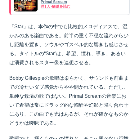
Primal Scream
詳しい解説を読む
「Star」は、本作の中でも比較的メロディアスで、温
かみのある楽曲である。前半の重く不穏な流れから少
し距離を置き、ソウルやゴスペル的な響きも感じさせ
る。タイトルの“Star”は、希望、憧れ、導き、あるい
は消費されるスター像を連想させる。
Bobby Gillespieの歌唱は柔らかく、サウンドも前曲ま
での冷たいダブ感覚からやや開かれている。ただし、
単純な救済の歌ではない。Primal Screamの音楽にお
いて希望は常にドラッグ的な陶酔や幻影と隣り合わせ
にあり、この曲でも光はあるが、それが確かなものか
どうかは曖昧である。
歌詞では、輝くものへの憧れと、そこへ届かない距離