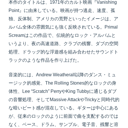
本作のタイトルは、1971年のカルト映画『Vanishing
Point』に由来している。映画が持つ逃走、速度、孤
独、反体制、アメリカの荒野といったイメージは、ア
ルバム全体の雰囲気にも強く反映されている。Primal
Screamはこの作品で、伝統的なロック・アルバムと
いうより、夜の高速道路、クラブの残響、ダブの空間
処理、ドラッグ的な浮遊感を組み合わせたサウンドト
ラックのような作品を作り上げた。
音楽的には、Andrew Weatherall以降のダンス・ミュ
ージック的感覚、The Rolling Stones的なロックの身
体性、Lee “Scratch” PerryやKing Tubbyに通じるダブ
の音響処理、そしてMassive AttackやTrickyと同時代的
な暗いビート感が混在している。ギターは中心にある
が、従来のロックのように前面で曲を支配するのでは
なく、ベース、ドラム、サンプル、電子音、残響と溶