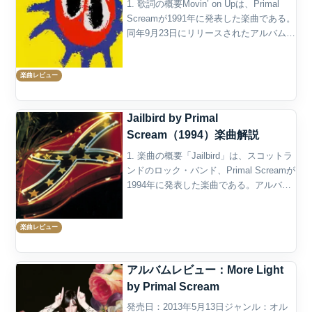
1. 歌詞の概要Movin’ on Upは、Primal
Screamが1991年に発表した楽曲である。
同年9月23日にリリースされたアルバム
Screamadelicaのオープニング・トラック
として収録された。Screamadelicaは、...
楽曲レビュー
Jailbird by Primal
Scream（1994）楽曲解説
1. 楽曲の概要「Jailbird」は、スコットラ
ンドのロック・バンド、Primal Screamが
1994年に発表した楽曲である。アルバム
『Give Out But Don’t Give Up』の冒頭に
収録され、同作からのシングルとして
楽曲レビュー
も...
アルバムレビュー：More Light
by Primal Scream
発売日：2013年5月13日ジャンル：オル