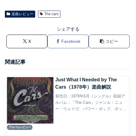
楽曲レビュー
The cars
シェアする
X
Facebook
コピー
関連記事
Just What I Needed by The
Cars（1978年）楽曲解説
発売日：1978年6月（シングル）収録ア
ルバム：『The Cars』ジャンル：ニュ
ー・ウェイヴ、パワー・ポップ、ポッ
プ・ロック、ロック概要The Carsの
「Just What I Needed」は、1978年とい
アルバムレビュー
うロックの転換期を象徴する...