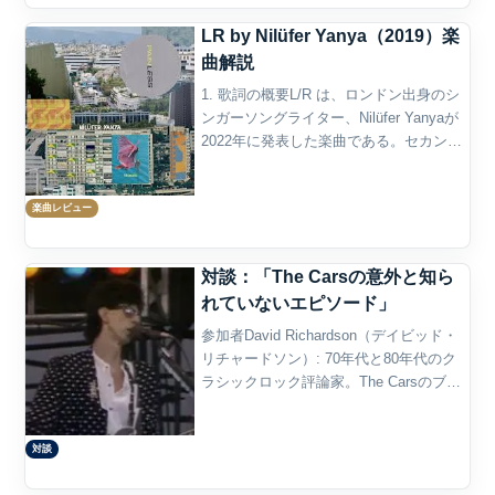
LR by Nilüfer Yanya（2019）楽
曲解説
1. 歌詞の概要L/R は、ロンドン出身のシ
ンガーソングライター、Nilüfer Yanyaが
2022年に発表した楽曲である。セカンド
アルバム PAINLESS に収録され、
Bandcampの公式ページでは2022年3月4
楽曲レビュー
日リリースのトラッ...
対談：「The Carsの意外と知ら
れていないエピソード」
参加者David Richardson（デイビッド・
リチャードソン）: 70年代と80年代のク
ラシックロック評論家。The Carsのブレ
イクと時代を共にし、バンドの音楽性に
深い知識を持つ。Sophie Bennett（ソフ
対談
ィー・ベネット）...