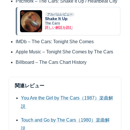
Pitchfork – The Cars: Shake It Up / Heartbeat City
アルバムレビュー
Shake It Up
The Cars
詳しい解説を読む
IMDb – The Cars: Tonight She Comes
Apple Music – Tonight She Comes by The Cars
Billboard – The Cars Chart History
関連レビュー
You Are the Girl by The Cars（1987）楽曲解
説
Touch and Go by The Cars（1980）楽曲解
説