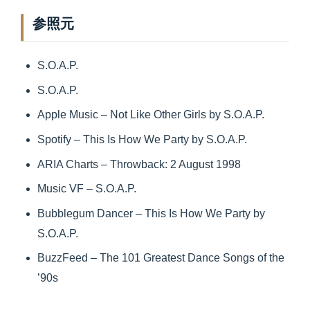
参照元
S.O.A.P.
S.O.A.P.
Apple Music – Not Like Other Girls by S.O.A.P.
Spotify – This Is How We Party by S.O.A.P.
ARIA Charts – Throwback: 2 August 1998
Music VF – S.O.A.P.
Bubblegum Dancer – This Is How We Party by
S.O.A.P.
BuzzFeed – The 101 Greatest Dance Songs of the
’90s