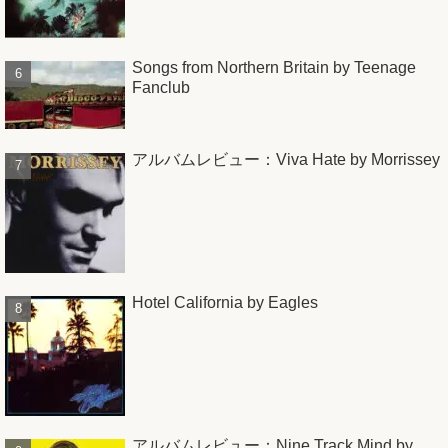
Songs from Northern Britain by Teenage
Fanclub
アルバムレビュー：Viva Hate by Morrissey
Hotel California by Eagles
アルバムレビュー：Nine Track Mind by