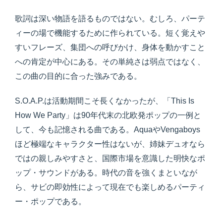
歌詞は深い物語を語るものではない。むしろ、パーテ
ィーの場で機能するために作られている。短く覚えや
すいフレーズ、集団への呼びかけ、身体を動かすこと
への肯定が中心にある。その単純さは弱点ではなく、
この曲の目的に合った強みである。
S.O.A.P.は活動期間こそ長くなかったが、「This Is
How We Party」は90年代末の北欧発ポップの一例と
して、今も記憶される曲である。AquaやVengaboys
ほど極端なキャラクター性はないが、姉妹デュオなら
ではの親しみやすさと、国際市場を意識した明快なポ
ップ・サウンドがある。時代の音を強くまといなが
ら、サビの即効性によって現在でも楽しめるパーティ
ー・ポップである。