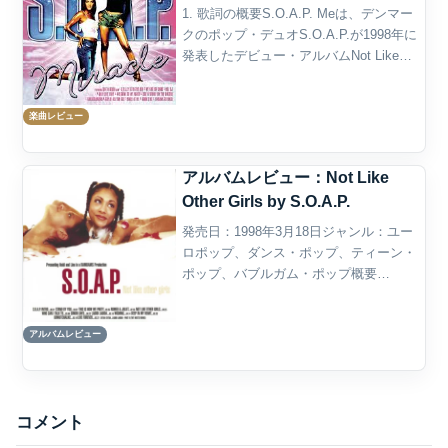
1. 歌詞の概要S.O.A.P. Meは、デンマー
クのポップ・デュオS.O.A.P.が1998年に
発表したデビュー・アルバムNot Like
Other Girlsに収録された楽曲である。
S.O.A.P.は、姉妹であるHeidiとSasel...
楽曲レビュー
アルバムレビュー：Not Like
Other Girls by S.O.A.P.
発売日：1998年3月18日ジャンル：ユー
ロポップ、ダンス・ポップ、ティーン・
ポップ、バブルガム・ポップ概要
S.O.A.P.の『Not Like Other Girls』は、
1990年代後半のヨーロッパ産ポップ・ミ
アルバムレビュー
ュージック、とりわけ北欧発...
コメント