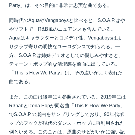
Party」は、その目的に非常に忠実な曲である。
同時代のAquaやVengaboysと比べると、S.O.A.P.はや
やソフトで、R&B風のニュアンスも含んでいる。
Aquaはキャラクターとコメディ性、Vengaboysはよ
りクラブ寄りの明快なユーロダンスで知られる。一
方、S.O.A.P.は姉妹デュオとしての親しみやすさと、
ティーン・ポップ的な清潔感を前面に出している。
「This Is How We Party」は、その違いがよく表れた
曲である。
また、この曲は後年にも参照されている。2019年には
R3habとIcona Popが同名曲「This Is How We Party」
でS.O.A.P.の楽曲をサンプリングしており、90年代ポ
ップのフックが現代のダンス・ポップに再利用された
例といえる。このことは、原曲のサビがいかに強い記