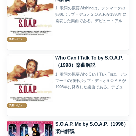
1. 歌詞の概要Wishingは、デンマークの
姉妹ポップ・デュオS.O.A.P.が1998年に
発表した楽曲である。デビュー・アルバ
ムNot Like Other Girlsに収録されたアル
バム曲で、同作の9曲目に置かれている。
楽曲レビュー
Apple M...
Who Can I Talk To by S.O.A.P.
（1998）楽曲解説
1. 歌詞の概要Who Can I Talk Toは、デン
マークの姉妹ポップ・デュオS.O.A.P.が
1998年に発表した楽曲である。デビュ
ー・アルバムNot Like Other Girlsに収録
されたアルバム曲で、トラックリストで
楽曲レビュー
はS....
S.O.A.P. Me by S.O.A.P.（1998）
楽曲解説