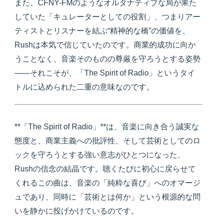
また、CFNY-FMのようなオルタナティブな局が果た
していた「キュレーターとしての役割」、つまりアー
ティストとリスナーを結ぶ“精神的な橋”の価値を、
Rushは本気で信じていたのです。商業的成功に向か
うことなく、音楽そのものの尊厳を守ろうとする姿勢
――それこそが、「The Spirit of Radio」というタイ
トルに込められた二重の意味なのです。
**「The Spirit of Radio」**は、音楽に向き合う誠実な
態度と、商業主義への批評性、そして芸術としてのロ
ックを守ろうとする強い意志がひとつになった、
Rushの信念の結晶です。聴くたびに初心に戻らせて
くれるこの曲は、音楽の「純粋な喜び」へのオマージ
ュであり、同時に「芸術とは何か」という根源的な問
いを静かに投げかけているのです。