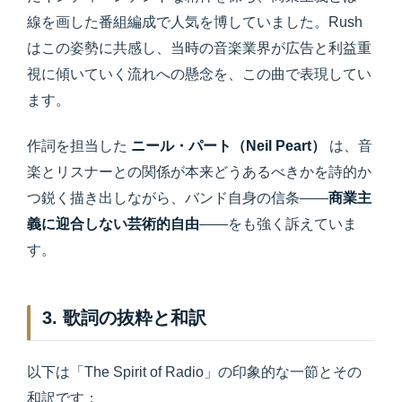
線を画した番組編成で人気を博していました。Rush
はこの姿勢に共感し、当時の音楽業界が広告と利益重
視に傾いていく流れへの懸念を、この曲で表現してい
ます。
作詞を担当した
ニール・パート（Neil Peart）
は、音
楽とリスナーとの関係が本来どうあるべきかを詩的か
つ鋭く描き出しながら、バンド自身の信条――
商業主
義に迎合しない芸術的自由
――をも強く訴えていま
す。
3. 歌詞の抜粋と和訳
以下は「The Spirit of Radio」の印象的な一節とその
和訳です：