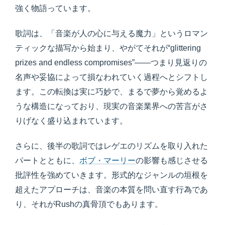
強く物語っています。
歌詞は、「音楽が人の心に与える魔力」というロマン
ティックな描写から始まり、やがてそれが“glittering
prizes and endless compromises”――つまり見返りの
名声や妥協によって損なわれていく過程へとシフトし
ます。この転換は実に巧妙で、まるで夢から覚めるよ
うな構造になっており、現実の音楽業界への苦言がさ
りげなく盛り込まれています。
さらに、後半の歌詞ではレゲエのリズムを取り入れた
パートとともに、
ボブ・マーリー
の影響も感じさせる
批評性を強めていきます。形式的なジャンルの垣根を
超えたアプローチは、音楽の本質を問い直す行為であ
り、それがRushの真骨頂でもあります。