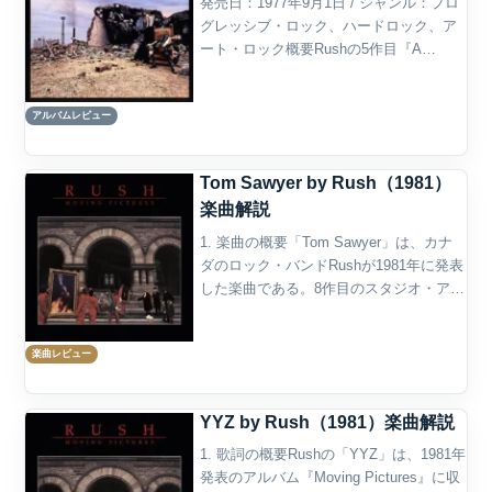
発売日：1977年9月1日 / ジャンル：プロ
グレッシブ・ロック、ハードロック、ア
ート・ロック概要Rushの5作目『A
Farewell to Kings』は、カナダ出身のト
リオがハードロック・バンドから本格的
アルバムレビュー
なプログレッシブ・ロック・バン...
Tom Sawyer by Rush（1981）
楽曲解説
1. 楽曲の概要「Tom Sawyer」は、カナ
ダのロック・バンドRushが1981年に発表
した楽曲である。8作目のスタジオ・アル
バム『Moving Pictures』の冒頭曲として
収録され、同年にシングルとしてもリリ
楽曲レビュー
ースされた。Rushの...
YYZ by Rush（1981）楽曲解説
1. 歌詞の概要Rushの「YYZ」は、1981年
発表のアルバム『Moving Pictures』に収