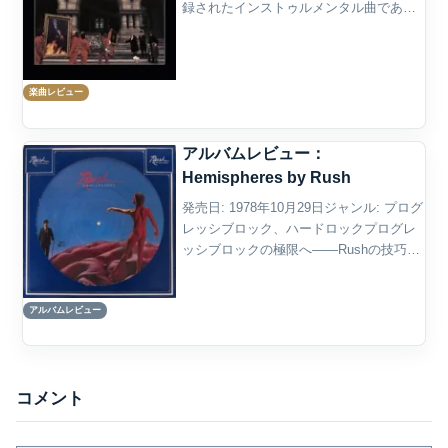
録されたインストゥルメンタル曲であ
る。つまり、歌詞は存在しない。Rush公
式サイトの楽曲ページでも、この曲の歌
詞欄は「Instrument...
楽曲レビュー
アルバムレビュー：
Hemispheres by Rush
発売日: 1978年10月29日ジャンル: プログ
レッシブロック、ハードロックプログレ
ッシブロックの極限へ――Rushの技巧と
構成美が頂点に達したアルバム1978年に
リリースされた『Hemispheres』は、
アルバムレビュー
Rushのプログレッシブロック...
コメント