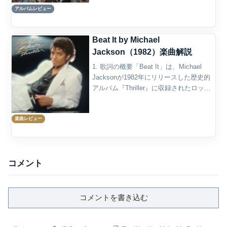
ク、ゴスペル、ソウル、インダストリア
アルバムレビュー
ル・ポップ概要Michael Jacksonの
『Dangerous』は、1991年に発表...
Beat It by Michael
Jackson（1982）楽曲解説
1. 歌詞の概要「Beat It」は、Michael
Jacksonが1982年にリリースした歴史的
アルバム『Thriller』に収録されたロック
色の強い楽曲であり、暴力やギャング文
化に対する明確な“拒絶”と“自己防衛”のメ
楽曲レビュー
ッセージを打ち出...
コメント
コメントを書き込む