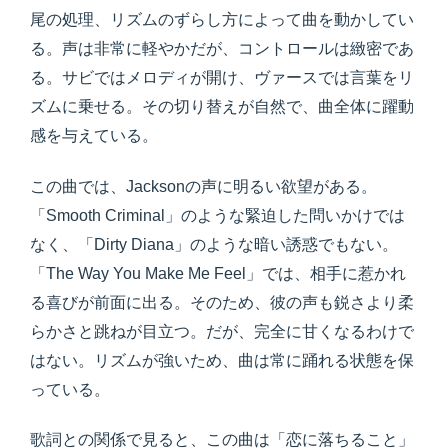
尾の処理、リズムのずらし方によって曲を動かしてい
る。声は非常に軽やかだが、コントロールは緻密であ
る。サビではメロディが開け、ヴァースでは言葉をリ
ズムに乗せる。その切り替えが自然で、曲全体に躍動
感を与えている。
この曲では、Jacksonの声に明るい欲望がある。
「Smooth Criminal」のような緊迫した問いかけでは
なく、「Dirty Diana」のような暗い誘惑でもない。
「The Way You Make Me Feel」では、相手に惹かれ
る喜びが前面に出る。そのため、彼の声も鋭さより柔
らかさと跳ねが目立つ。だが、完全に甘くなるわけで
はない。リズムが強いため、曲は常に踊れる状態を保
っている。
歌詞との関係で見ると、この曲は「恋に落ちること」