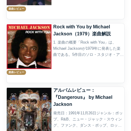
期シングルとしてリリースされた。作
楽曲レビュー
詞・作曲はMicha...
Rock with You by Michael
Jackson（1979）楽曲解説
1. 楽曲の概要「Rock with You」は、
Michael Jacksonが1979年に発表した楽
曲である。5作目のソロ・スタジオ・アル
バム『Off the Wall』に収録され、同作か
らの第2弾シングルとしてリリースされ
楽曲レビュー
た。作詞作曲...
アルバムレビュー：
『Dangerous』 by Michael
Jackson
発売日：1991年11月26日ジャンル：ポッ
プ、R&B、ニュー・ジャック・スウィン
グ、ファンク、ダンス・ポップ、ロッ