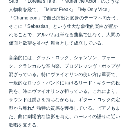
Said」「Loretta’s Tale」「Muriel the Actor」のような
人物劇を経て、「Mirror Freak」「My Only Vice」
「Chameleon」で自己演出と変身のテーマへ向かう。
そこに「Sebastian」という壮大な象徴的楽曲が置か
れることで、アルバムは単なる曲集ではなく、人間の
仮面と欲望を並べた舞台として成立している。
音楽的には、グラム・ロック、シャンソン、フォー
ク、クラシカルな室内楽、プログレッシヴ・ポップが
混ざっている。特にヴァイオリンの使い方は重要で、
一般的なロック・バンドにおけるリード・ギターの役
割を、時にヴァイオリンが担っている。これにより、
サウンドは鋭さを持ちながらも、ギター・ロックの定
型から離れた独特の質感を獲得している。ピアノもま
た、曲に劇場的な陰影を与え、ハーレイの語りに近い
歌唱を支える。