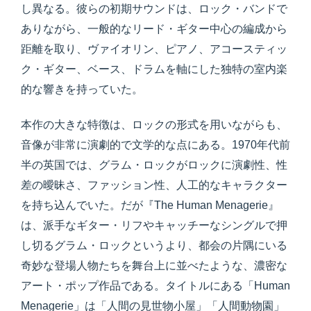
し異なる。彼らの初期サウンドは、ロック・バンドで
ありながら、一般的なリード・ギター中心の編成から
距離を取り、ヴァイオリン、ピアノ、アコースティッ
ク・ギター、ベース、ドラムを軸にした独特の室内楽
的な響きを持っていた。
本作の大きな特徴は、ロックの形式を用いながらも、
音像が非常に演劇的で文学的な点にある。1970年代前
半の英国では、グラム・ロックがロックに演劇性、性
差の曖昧さ、ファッション性、人工的なキャラクター
を持ち込んでいた。だが『The Human Menagerie』
は、派手なギター・リフやキャッチーなシングルで押
し切るグラム・ロックというより、都会の片隅にいる
奇妙な登場人物たちを舞台上に並べたような、濃密な
アート・ポップ作品である。タイトルにある「Human
Menagerie」は「人間の見世物小屋」「人間動物園」