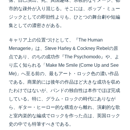
落、自己演出、死、異国趣味、宗教的なイメージ、都
市的な疎外が入り混じる。そこには、ポップ・ミュー
ジックとしての即効性よりも、ひとつの舞台劇や短編
集としての濃密さがある。
キャリア上の位置づけとして、『The Human
Menagerie』は、Steve Harley & Cockney Rebelの原
点であり、のちの成功作『The Psychomodo』や、よ
り広く知られる「Make Me Smile (Come Up and See
Me)」へ至る前の、最もアート・ロック色の濃い作品
である。商業的には後年の作品ほど大きな成功を収め
たわけではないが、バンドの独自性は本作でほぼ完成
している。特に、グラム・ロックの時代にありなが
ら、ギター・ヒーロー的な構造から離れ、演劇的な歌
と室内楽的な編成でロックを作った点は、英国ロック
史の中でも特筆すべきである。