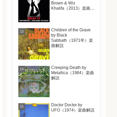
Brown & Wiz
Khalifa（2013）楽曲解
説
Children of the Grave
by Black
Sabbath（1971年）楽
曲解説
Creeping Death by
Metallica（1984）楽曲
解説
Doctor Doctor by
UFO（1974）楽曲解説