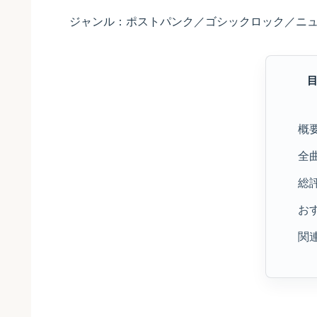
ジャンル：ポストパンク／ゴシックロック／ニ
概
全
総
お
関