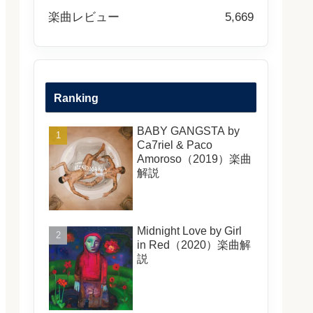
楽曲レビュー
5,669
Ranking
BABY GANGSTA by
Ca7riel & Paco
Amoroso（2019）楽曲
解説
Midnight Love by Girl
in Red（2020）楽曲解
説