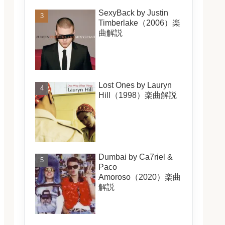
SexyBack by Justin
Timberlake（2006）楽
曲解説
Lost Ones by Lauryn
Hill（1998）楽曲解説
Dumbai by Ca7riel &
Paco
Amoroso（2020）楽曲
解説