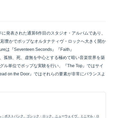
r』は、1985年に発表された通算6作目のスタジオ・アルバムであり、
色彩豊かでポップなオルタナティヴ・ロックへ大きく開か
Seventeen Seconds』『Faith』
リズム、孤独、死、虚無を中心とする極めて暗い音楽世界を築
グル単位でポップな実験を行い、『The Top』ではサイ
d on the Door』ではそれらの要素が非常にバランスよ
ャンル：ポストパンク、ゴシック・ロック、ニューウェイヴ、ミニマル・ロ