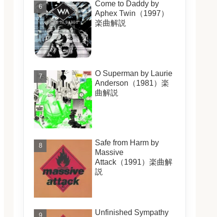
Come to Daddy by
Aphex Twin（1997）
楽曲解説
O Superman by Laurie
Anderson（1981）楽
曲解説
Safe from Harm by
Massive
Attack（1991）楽曲解
説
Unfinished Sympathy