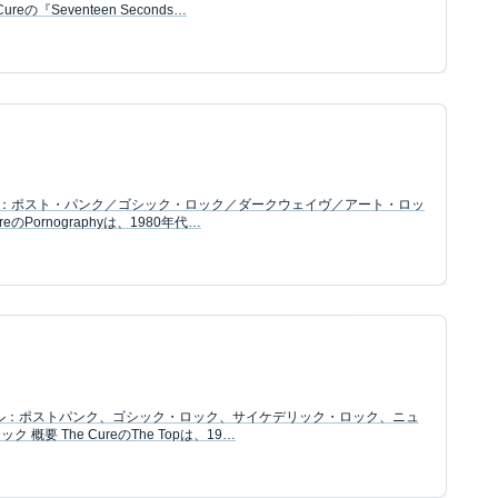
eの『Seventeen Seconds…
ャンル：ポスト・パンク／ゴシック・ロック／ダークウェイヴ／アート・ロッ
eのPornographyは、1980年代…
ャンル：ポストパンク、ゴシック・ロック、サイケデリック・ロック、ニュ
要 The CureのThe Topは、19…