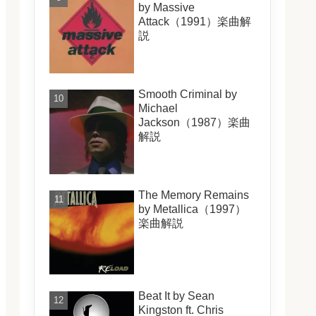
by Massive
Attack（1991）楽曲解
説
Smooth Criminal by
Michael
Jackson（1987）楽曲
解説
The Memory Remains
by Metallica（1997）
楽曲解説
Beat It by Sean
Kingston ft. Chris