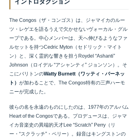
イントロダクション
The Congos（ザ・コンゴス）は、ジャマイカのルー
ツ・レゲエを語るうえで欠かせないヴォーカル・グル
ープである。中心メンバーは、天へ伸びるようなファ
ルセットを持つCedric Myton（セドリック・マイト
ン）と、深く霊的な響きを担うRoydel “Ashanti”
Johnson（ロイデル “アシャンティ” ジョンソン）。そ
こにバリトンの
Watty Burnett（ワッティ・バーネッ
ト）
が加わることで、The Congos特有の三声ハーモ
ニーが完成した。
彼らの名を永遠のものにしたのは、1977年のアルバム
Heart of the Congosである。プロデュースは、ジャマ
イカ音楽史の異端的天才Lee “Scratch” Perry（リ
ー・“スクラッチ”・ペリー）。録音はキングストンの