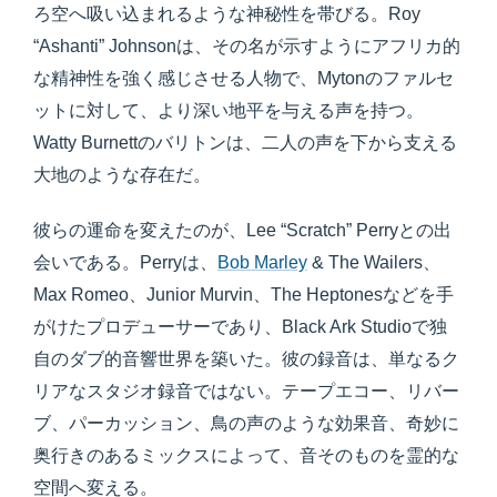
ろ空へ吸い込まれるような神秘性を帯びる。Roy
“Ashanti” Johnsonは、その名が示すようにアフリカ的
な精神性を強く感じさせる人物で、Mytonのファルセ
ットに対して、より深い地平を与える声を持つ。
Watty Burnettのバリトンは、二人の声を下から支える
大地のような存在だ。
彼らの運命を変えたのが、Lee “Scratch” Perryとの出
会いである。Perryは、
Bob Marley
& The Wailers、
Max Romeo、Junior Murvin、The Heptonesなどを手
がけたプロデューサーであり、Black Ark Studioで独
自のダブ的音響世界を築いた。彼の録音は、単なるク
リアなスタジオ録音ではない。テープエコー、リバー
ブ、パーカッション、鳥の声のような効果音、奇妙に
奥行きのあるミックスによって、音そのものを霊的な
空間へ変える。