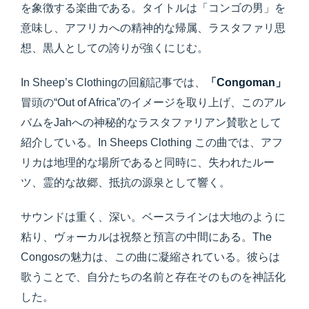
を象徴する楽曲である。タイトルは「コンゴの男」を
意味し、アフリカへの精神的な帰属、ラスタファリ思
想、黒人としての誇りが強くにじむ。
In Sheep’s Clothingの回顧記事では、
「Congoman」
冒頭の“Out of Africa”のイメージを取り上げ、このアル
バムをJahへの神秘的なラスタファリアン賛歌として
紹介している。In Sheeps Clothing この曲では、アフ
リカは地理的な場所であると同時に、失われたルー
ツ、霊的な故郷、抵抗の源泉として響く。
サウンドは重く、深い。ベースラインは大地のように
粘り、ヴォーカルは祝祭と預言の中間にある。The
Congosの魅力は、この曲に凝縮されている。彼らは
歌うことで、自分たちの名前と存在そのものを神話化
した。