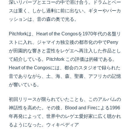
深いリバーブとエコーの中で溶け合う。ドラムとベー
スは重く、しかし過剰に前に出ない。ギターやパーカ
ッションは、音の森の奥で光る。
Pitchforkは、Heart of the Congosを1970年代の名盤リ
ストに入れ、ジャマイカ独立後の都市化の中でPerry
が田園的な響きと霊性をレゲエへ再注入した作品とし
て紹介している。Pitchfork この評価は的確である。
Heart of the Congosには、都会のスタジオで録られた
音でありながら、土、海、森、聖書、アフリカの記憶
が響いている。
初回リリースが限られていたことも、このアルバムの
神話性を高めた。その後、Blood and Fireによる1996
年再発によって、世界中のレゲエ愛好家に広く聴かれ
るようになった。ウィキペディア