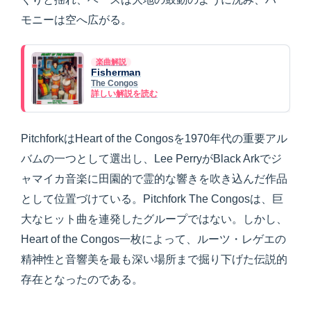
モニーは空へ広がる。
楽曲解説
Fisherman
The Congos
詳しい解説を読む
PitchforkはHeart of the Congosを1970年代の重要アル
バムの一つとして選出し、Lee PerryがBlack Arkでジ
ャマイカ音楽に田園的で霊的な響きを吹き込んだ作品
として位置づけている。Pitchfork The Congosは、巨
大なヒット曲を連発したグループではない。しかし、
Heart of the Congos一枚によって、ルーツ・レゲエの
精神性と音響美を最も深い場所まで掘り下げた伝説的
存在となったのである。