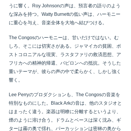
うに響く。Roy Johnsonの声は、預言者の語りのよう
な深みを持つ。Watty Burnettの低い声は、ハーモニー
に重心を与え、音楽全体を大地へ結びつける。
The Congosのハーモニーは、甘いだけではない。む
しろ、そこには切実さがある。ジャマイカの貧困、ポ
ストコロニアルな現実、ラスタファリの救済思想、ア
フリカへの精神的帰還、バビロンへの抵抗。そうした
重いテーマが、彼らの声の中で柔らかく、しかし強く
響く。
Lee Perryのプロダクションも、The Congosの音楽を
特別なものにした。Black Arkの音は、他のスタジオと
はまったく違う。楽器は明瞭に分離するというより、
煙のように溶け合う。ドラムとベースは深く沈み、ギ
ターは霧の奥で揺れ、パーカッションは密林の奥から