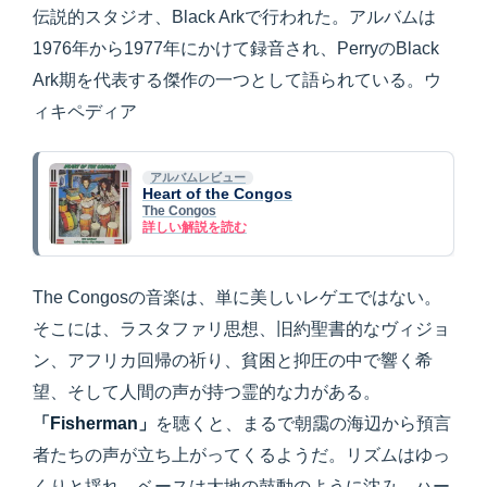
伝説的スタジオ、Black Arkで行われた。アルバムは
1976年から1977年にかけて録音され、PerryのBlack
Ark期を代表する傑作の一つとして語られている。ウ
ィキペディア
アルバムレビュー
Heart of the Congos
The Congos
詳しい解説を読む
The Congosの音楽は、単に美しいレゲエではない。
そこには、ラスタファリ思想、旧約聖書的なヴィジョ
ン、アフリカ回帰の祈り、貧困と抑圧の中で響く希
望、そして人間の声が持つ霊的な力がある。
「Fisherman」
を聴くと、まるで朝靄の海辺から預言
者たちの声が立ち上がってくるようだ。リズムはゆっ
くりと揺れ、ベースは大地の鼓動のように沈み、ハー