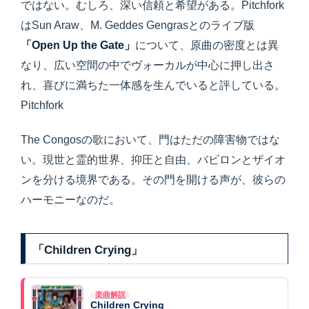
ではない。むしろ、深い信頼と希望がある。Pitchfork
はSun Araw、M. Geddes Gengrasとのライブ版
「Open Up the Gate」
について、原曲の密度とは異
なり、広い空間の中でヴォーカルが中心に押し出さ
れ、喜びに満ちた一体感を生んでいると評している。
Pitchfork
The Congosの歌において、門はただの障害物ではな
い。現世と霊的世界、抑圧と自由、バビロンとザイオ
ンを分ける境界である。その門を開ける声が、彼らの
ハーモニーなのだ。
「Children Crying」
楽曲解説
Children Crying