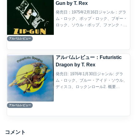
Gun by T. Rex
発売日：1975年2月16日ジャンル：グラ
ム・ロック、ポップ・ロック、ブギー・
ロック、ソウル・ポップ、ファンク・ロ
ック概要T. Rexの『Bolan’s Zip Gun』
は、Marc Bolanが1970年代前半に築き上
アルバムレビュー
げたグラム・ロックの...
アルバムレビュー：Futuristic
Dragon by T. Rex
発売日: 1976年1月30日ジャンル: グラ
ム・ロック、ブルー・アイド・ソウル、
ディスコ、ロックンロール2. 概要
『Futuristic Dragon』は、イギリスのロッ
ク・バンド T. Rex が1976年に発表した
アルバムレビュー
スタジオ・アルバムで...
コメント