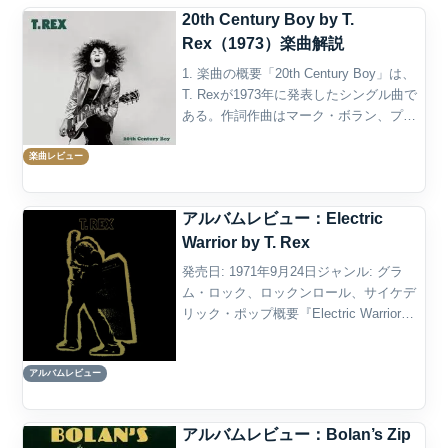
20th Century Boy by T.
Rex（1973）楽曲解説
1. 楽曲の概要「20th Century Boy」は、
T. Rexが1973年に発表したシングル曲で
ある。作詞作曲はマーク・ボラン、プロ
デュースはトニー・ヴィスコンティが担
当した。1973年3月にイギリスでリリー
楽曲レビュー
スされ、UKシングル・チャ...
アルバムレビュー：Electric
Warrior by T. Rex
発売日: 1971年9月24日ジャンル: グラ
ム・ロック、ロックンロール、サイケデ
リック・ポップ概要『Electric Warrior』
は、T. Rexが1971年に発表した2作目のア
ルバム（Tyrannosaurus Rex時代を含めれ
アルバムレビュー
ば...
アルバムレビュー：Bolan’s Zip