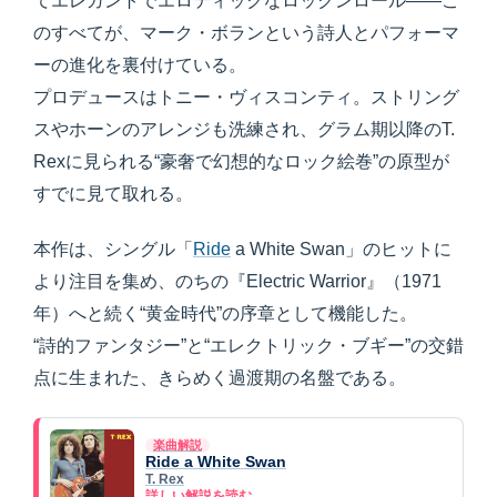
てエレガントでエロティックなロックンロール――こ
のすべてが、マーク・ボランという詩人とパフォーマ
ーの進化を裏付けている。
プロデュースはトニー・ヴィスコンティ。ストリング
スやホーンのアレンジも洗練され、グラム期以降のT.
Rexに見られる“豪奢で幻想的なロック絵巻”の原型が
すでに見て取れる。
本作は、シングル「
Ride
a White Swan」のヒットに
より注目を集め、のちの『Electric Warrior』（1971
年）へと続く“黄金時代”の序章として機能した。
“詩的ファンタジー”と“エレクトリック・ブギー”の交錯
点に生まれた、きらめく過渡期の名盤である。
楽曲解説
Ride a White Swan
T. Rex
詳しい解説を読む