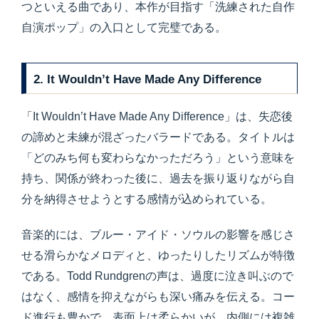
つといえる曲であり、本作が目指す「洗練された自作
自演ポップ」の入口として完璧である。
2. It Wouldn’t Have Made Any Difference
「It Wouldn’t Have Made Any Difference」は、失恋後
の諦めと未練が混ざったバラードである。タイトルは
「どのみち何も変わらなかっただろう」という意味を
持ち、関係が終わった後に、過去を振り返りながら自
分を納得させようとする感情が込められている。
音楽的には、ブルー・アイド・ソウルの影響を感じさ
せる滑らかなメロディと、ゆったりしたリズムが特徴
である。Todd Rundgrenの声は、過度に泣き叫ぶので
はなく、感情を抑えながらも深い痛みを伝える。コー
ド進行も豊かで、表面上は柔らかいが、内側には複雑