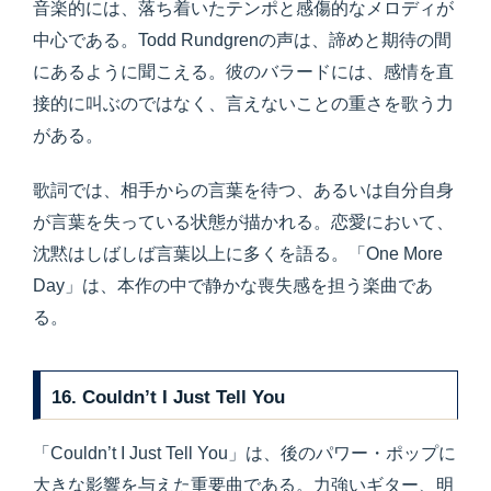
音楽的には、落ち着いたテンポと感傷的なメロディが
中心である。Todd Rundgrenの声は、諦めと期待の間
にあるように聞こえる。彼のバラードには、感情を直
接的に叫ぶのではなく、言えないことの重さを歌う力
がある。
歌詞では、相手からの言葉を待つ、あるいは自分自身
が言葉を失っている状態が描かれる。恋愛において、
沈黙はしばしば言葉以上に多くを語る。「One More
Day」は、本作の中で静かな喪失感を担う楽曲であ
る。
16. Couldn’t I Just Tell You
「Couldn’t I Just Tell You」は、後のパワー・ポップに
大きな影響を与えた重要曲である。力強いギター、明