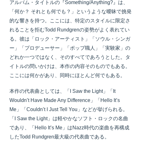
アルバム・タイトルの『Something/Anything?』は、
「何か？ それとも何でも？」というような曖昧で挑発
的な響きを持つ。ここには、特定のスタイルに限定さ
れることを拒むTodd Rundgrenの姿勢がよく表れてい
る。彼は「ロック・アーティスト」「ソウル・シンガ
ー」「プロデューサー」「ポップ職人」「実験家」の
どれか一つではなく、そのすべてであろうとした。タ
イトルの問いかけは、本作の内容そのものでもある。
ここには何かがあり、同時にほとんど何でもある。
本作の代表曲としては、「I Saw the Light」「It
Wouldn’t Have Made Any Difference」「Hello It’s
Me」「Couldn’t I Just Tell You」などが挙げられる。
「I Saw the Light」は軽やかなソフト・ロックの名曲
であり、「Hello It’s Me」はNazz時代の楽曲を再構成
したTodd Rundgren最大級の代表曲である。