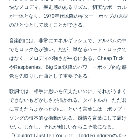
快なメロディ、疾走感のあるリズム、切実なボーカル
が一体となり、1970年代以降のギター・ポップの原型
のひとつとして聴くことができる。
音楽的には、非常にエネルギッシュで、アルバムの中
でもロック色が強い。だが、単なるハード・ロックで
はなく、メロディの強さが中心にある。Cheap Trick
やRaspberries、Big Star以降のパワー・ポップ的な感
覚を先取りした曲として重要である。
歌詞では、相手に思いを伝えたいのに、それがうまく
できないもどかしさが描かれる。タイトルの「ただ君
に言えたらよかったのに」という言葉には、ポップ・
ソングの根本的な衝動がある。感情を言葉にして届け
たい。しかし、それが難しいからこそ歌になる。
「Couldn’t I Just Tell You」は、Todd Rundgrenのポッ