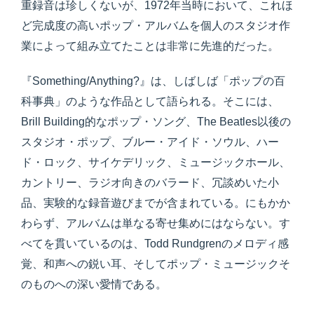
重録音は珍しくないが、1972年当時において、これほ
ど完成度の高いポップ・アルバムを個人のスタジオ作
業によって組み立てたことは非常に先進的だった。
『Something/Anything?』は、しばしば「ポップの百
科事典」のような作品として語られる。そこには、
Brill Building的なポップ・ソング、The Beatles以後の
スタジオ・ポップ、ブルー・アイド・ソウル、ハー
ド・ロック、サイケデリック、ミュージックホール、
カントリー、ラジオ向きのバラード、冗談めいた小
品、実験的な録音遊びまでが含まれている。にもかか
わらず、アルバムは単なる寄せ集めにはならない。す
べてを貫いているのは、Todd Rundgrenのメロディ感
覚、和声への鋭い耳、そしてポップ・ミュージックそ
のものへの深い愛情である。