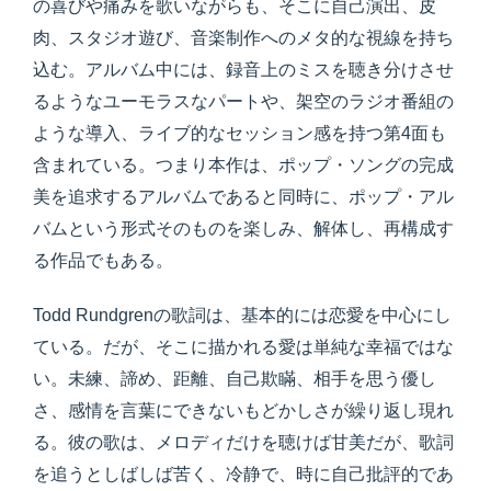
の喜びや痛みを歌いながらも、そこに自己演出、皮
肉、スタジオ遊び、音楽制作へのメタ的な視線を持ち
込む。アルバム中には、録音上のミスを聴き分けさせ
るようなユーモラスなパートや、架空のラジオ番組の
ような導入、ライブ的なセッション感を持つ第4面も
含まれている。つまり本作は、ポップ・ソングの完成
美を追求するアルバムであると同時に、ポップ・アル
バムという形式そのものを楽しみ、解体し、再構成す
る作品でもある。
Todd Rundgrenの歌詞は、基本的には恋愛を中心にし
ている。だが、そこに描かれる愛は単純な幸福ではな
い。未練、諦め、距離、自己欺瞞、相手を思う優し
さ、感情を言葉にできないもどかしさが繰り返し現れ
る。彼の歌は、メロディだけを聴けば甘美だが、歌詞
を追うとしばしば苦く、冷静で、時に自己批評的であ