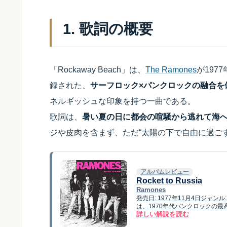
1. 歌詞の概要
「Rockaway Beach」は、
The Ramones
が197
録された、
サーフロック×パンクロックの融合を
ネルギッシュな印象を持つ一曲である。
歌詞は、
暑い夏の日に都会の喧騒から逃れて海
ジや皮肉を含まず、ただ“太陽の下で自由に過ご
アルバムレビュー
Rocket to Russia
Ramones
発売日: 1977年11月4日ジャンル:
は、1970年代パンクロックの
詳しい解説を読む