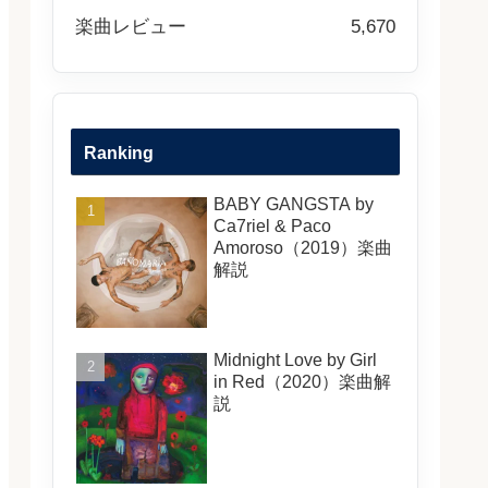
楽曲レビュー
5,670
Ranking
BABY GANGSTA by
Ca7riel & Paco
Amoroso（2019）楽曲
解説
Midnight Love by Girl
in Red（2020）楽曲解
説