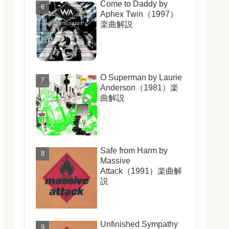
Come to Daddy by
Aphex Twin（1997）
楽曲解説
O Superman by Laurie
Anderson（1981）楽
曲解説
Safe from Harm by
Massive
Attack（1991）楽曲解
説
Unfinished Sympathy