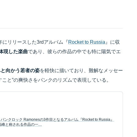
7年にリリースした3rdアルバム『
Rocket to Russia
』に収
体現した楽曲
であり、彼らの作品の中でも特に陽気でエ
へと向かう若者の姿
を軽快に描いており、難解なメッセー
すこと”の爽快さをパンクのリズムで表現している。
 パンクロック Ramonesの3作目となるアルバム『Rocket to Russia』
最高峰と称される作品の一…