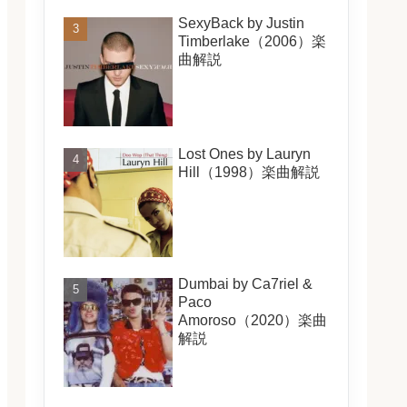
SexyBack by Justin
Timberlake（2006）楽
曲解説
Lost Ones by Lauryn
Hill（1998）楽曲解説
Dumbai by Ca7riel &
Paco
Amoroso（2020）楽曲
解説