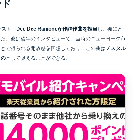
ンド
シスト、
Dee Dee Ramoneが作詞作曲を担当
し、彼にと
した。彼は後年のインタビューで、当時のニューヨーク市
ことで得られる開放感を回想しており、この曲は
ノスタル
もの
として捉えることができる。