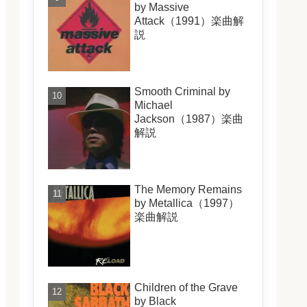
by Massive
Attack（1991）楽曲解
説
Smooth Criminal by
Michael
Jackson（1987）楽曲
解説
The Memory Remains
by Metallica（1997）
楽曲解説
Children of the Grave
by Black