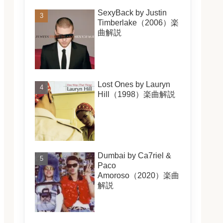
SexyBack by Justin
Timberlake（2006）楽
曲解説
Lost Ones by Lauryn
Hill（1998）楽曲解説
Dumbai by Ca7riel &
Paco
Amoroso（2020）楽曲
解説