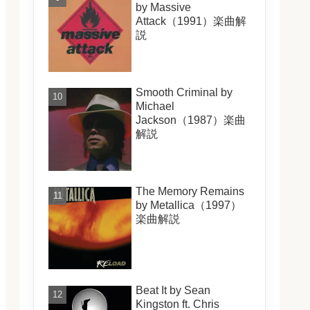
by Massive
Attack（1991）楽曲解
説
Smooth Criminal by
Michael
Jackson（1987）楽曲
解説
The Memory Remains
by Metallica（1997）
楽曲解説
Beat It by Sean
Kingston ft. Chris