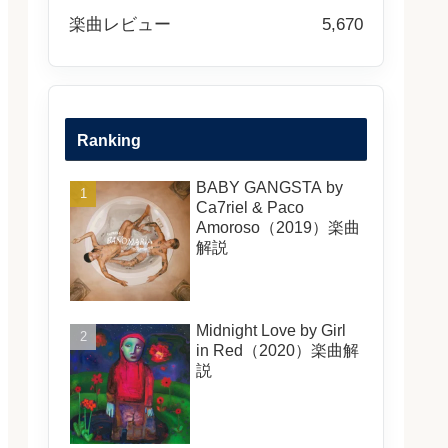
楽曲レビュー
5,670
Ranking
BABY GANGSTA by
Ca7riel & Paco
Amoroso（2019）楽曲
解説
Midnight Love by Girl
in Red（2020）楽曲解
説