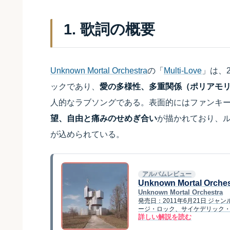
1. 歌詞の概要
Unknown Mortal Orchestra
の「
Multi-Love
」は、
ックであり、
愛の多様性、多重関係（ポリアモ
人的なラブソングである。表面的にはファンキ
望、自由と痛みのせめぎ合い
が描かれており、
が込められている。
アルバムレビュー
Unknown Mortal Orches
Unknown Mortal Orchestra
発売日：2011年6月21日 ジ
ージ・ロック、サイケデリック・ポップ 
詳しい解説を読む