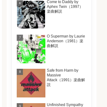
Come to Daddy by
Aphex Twin（1997）
楽曲解説
O Superman by Laurie
Anderson（1981）楽
曲解説
Safe from Harm by
Massive
Attack（1991）楽曲解
説
Unfinished Sympathy