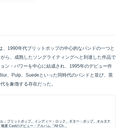
Call』は、1990年代ブリットポップの中心的なバンドの一つと
ながら、成熟したソングライティングへと到達した作品で
あるジョン・パワーを中心に結成され、1995年のデビュー作
Blur、Pulp、Suedeといった同時代のバンドと並び、英
時代を象徴する存在だった。
ジャンル：ブリットポップ、インディー・ロック、ギター・ポップ、オルタナ
要 Castのデビュー・アルバム『All Ch…