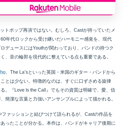
的なブリットポップ再演ではない。むしろ、Castが持っていたメ
60年代ロックから受け継いだハーモニー感覚を、現代
デュースにはYouthが関わっており、バンドの持つク
なく、音の輪郭を現代的に整えている点も重要である。
Who
、The La’sといった英国・米国のギター・バンドから
ることは少ない。特徴的なのは、すぐに口ずさめる旋律
ove Is the Call』でもその資質は明確で、愛、信
が、簡潔な言葉と力強いアンサンブルによって描かれる。
やファッションと結びつけて語られるが、Castの作品を
であったことが分かる。本作は、バンドがキャリア後期に