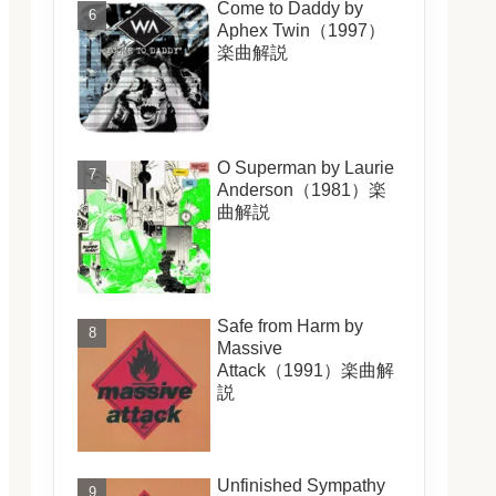
Come to Daddy by
Aphex Twin（1997）
楽曲解説
O Superman by Laurie
Anderson（1981）楽
曲解説
Safe from Harm by
Massive
Attack（1991）楽曲解
説
Unfinished Sympathy