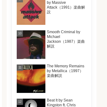
by Massive
Attack（1991）楽曲解
説
Smooth Criminal by
Michael
Jackson（1987）楽曲
解説
The Memory Remains
by Metallica（1997）
楽曲解説
Beat It by Sean
Kingston ft. Chris