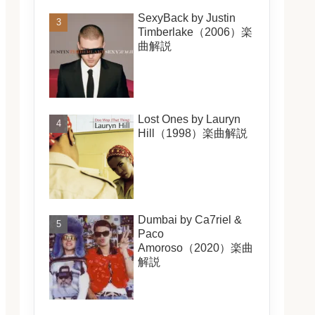
SexyBack by Justin
Timberlake（2006）楽
曲解説
Lost Ones by Lauryn
Hill（1998）楽曲解説
Dumbai by Ca7riel &
Paco
Amoroso（2020）楽曲
解説