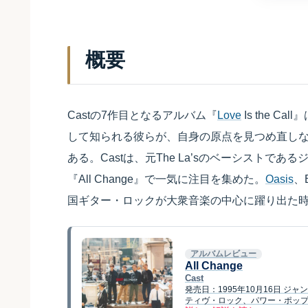
概要
Castの7作目となるアルバム『
Love
Is the 
して知られる彼らが、自身の原点を見つめ直し
ある。Castは、元The La’sのベーシストで
『All Change』で一気に注目を集めた。
Oasis
、
国ギター・ロックが大衆音楽の中心に躍り出た
アルバムレビュー
All Change
Cast
発売日：1995年10月16日 
ティヴ・ロック、パワー・ポップ 概