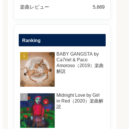
楽曲レビュー
5,669
Ranking
BABY GANGSTA by
Ca7riel & Paco
Amoroso（2019）楽曲
解説
Midnight Love by Girl
in Red（2020）楽曲解
説