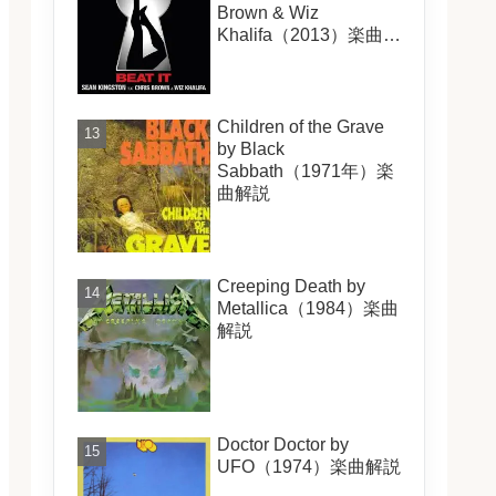
Brown & Wiz
Khalifa（2013）楽曲解
説
Children of the Grave
by Black
Sabbath（1971年）楽
曲解説
Creeping Death by
Metallica（1984）楽曲
解説
Doctor Doctor by
UFO（1974）楽曲解説