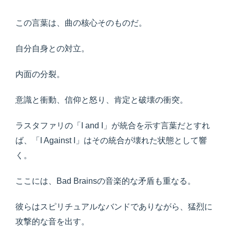
この言葉は、曲の核心そのものだ。
自分自身との対立。
内面の分裂。
意識と衝動、信仰と怒り、肯定と破壊の衝突。
ラスタファリの「I and I」が統合を示す言葉だとすれ
ば、「I Against I」はその統合が壊れた状態として響
く。
ここには、Bad Brainsの音楽的な矛盾も重なる。
彼らはスピリチュアルなバンドでありながら、猛烈に
攻撃的な音を出す。